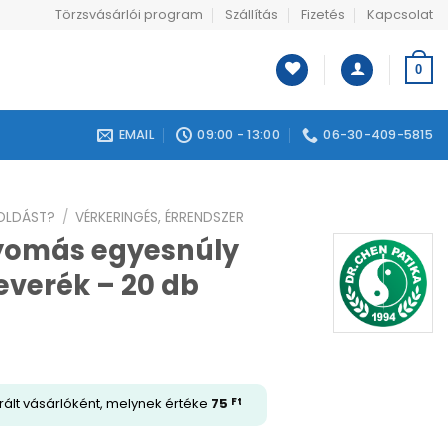
Törzsvásárlói program
Szállítás
Fizetés
Kapcsolat
0
EMAIL
09:00 - 13:00
06-30-409-5815
GOLDÁST?
/
VÉRKERINGÉS, ÉRRENDSZER
yomás egyesnúly
verék – 20 db
rált vásárlóként, melynek értéke
75
Ft