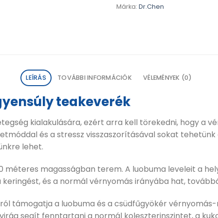
Márka:
Dr.Chen
LEÍRÁS
TOVÁBBI INFORMÁCIÓK
VÉLEMÉNYEK (0)
yensúly teakeverék
gség kialakulására, ezért arra kell törekedni, hogy a 
 életmóddal és a stressz visszaszorításával sokat tehetü
ünkre lehet.
00 méteres magasságban terem. A luobuma leveleit a h
 keringést, és a normál vérnyomás irányába hat, továbbá
alról támogatja a luobuma és a csüdfűgyökér vérnyomás-no
virág segít fenntartani a normál koleszterinszintet, a kuk