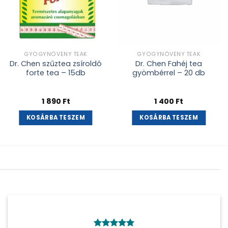
GYÓGYNÖVÉNY TEÁK
GYÓGYNÖVÉNY TEÁK
Dr. Chen szűztea zsíroldó
Dr. Chen Fahéj tea
forte tea – 15db
gyömbérrel – 20 db
1 890
Ft
1 400
Ft
KOSÁRBA TESZEM
KOSÁRBA TESZEM