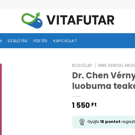
M
SZÁLLÍTÁS
FIZETÉS
KAPCSOLAT
KEZDŐLAP
/
MIRE KERESEL ME
Dr. Chen Vérn
ságlistához
luobuma teake
adás
1 550
Ft
Gyűjts
15
pontot
regiszt