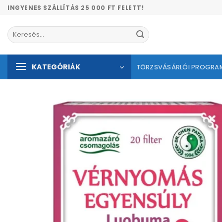
Skip
INGYENES SZÁLLÍTÁS 25 000 FT FELETT!
to
content
Keresés
a
következőre:
KATEGÓRIÁK
TÖRZSVÁSÁRLÓI PROGRA
Kíván