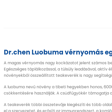
Dr.chen Luobuma vérnyomás eg
A magas vérnyomás nagy kockázatot jelent számos bete
Egészséges táplálkozással, a túlsúly leadásával, aktív
növényekből összeállított teakeverék is nagy segítség
A luobuma nevű növény a tibeti hegyekben honos, 60
csökkentésére használják. A csüdfűgyökér támogatja a
A teakeverék többi összetevője kiegészíti és több old
el a szervezetet, és erősíti az immunrendszert, a komló