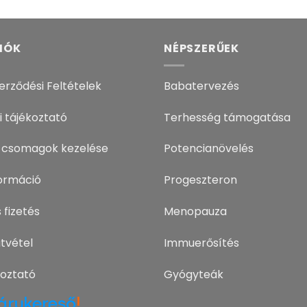
IÓK
NÉPSZERŰEK
erződési Feltételek
Babatervezés
i tájékoztató
Terhesség támogatása
 csomagok kezelése
Potencianövelés
nformáció
Progeszteron
 fizetés
Menopauza
tvétel
Immuerősítés
koztató
Gyógyteák