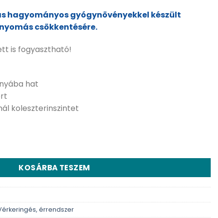
más hagyományos gyógynövényekkel készült
rnyomás csökkentésére.
tt is fogyasztható!
ányába hat
rt
ál koleszterinszintet
núly luobuma teakeverék - 20 db mennyiség
KOSÁRBA TESZEM
Vérkeringés, érrendszer