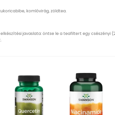
kukoricabibe, komlóvirág, zöldtea.
ítési javaslata: öntse le a teafiltert egy csészényi (2,5-
.
Kívánságlistához
Kívánságlistához
adás
adás