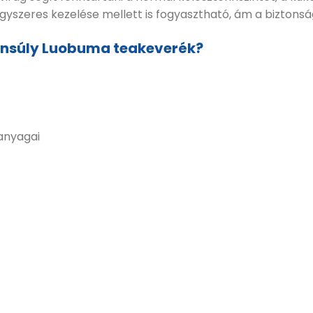
zeres kezelése mellett is fogyasztható, ám a biztonság
yensúly Luobuma teakeverék?
anyagai