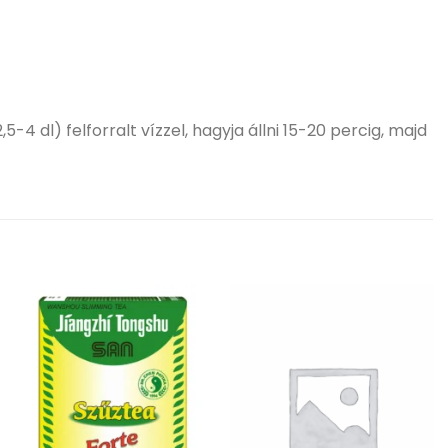
4 dl) felforralt vízzel, hagyja állni 15-20 percig, majd
Kívánságlistához
Kívánságlistához
adás
adás