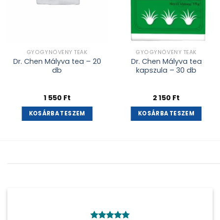
GYÓGYNÖVÉNY TEÁK
GYÓGYNÖVÉNY TEÁK
Dr. Chen Mályva tea – 20
Dr. Chen Mályva tea
db
kapszula – 30 db
1 550
Ft
2 150
Ft
KOSÁRBA TESZEM
KOSÁRBA TESZEM