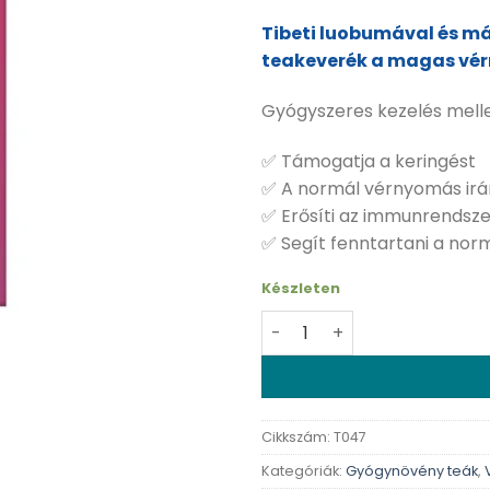
Tibeti luobumával és 
teakeverék a magas vé
Gyógyszeres kezelés melle
✅ Támogatja a keringést
✅ A normál vérnyomás ir
✅ Erősíti az immunrendsze
✅ Segít fenntartani a norm
Készleten
Dr. Chen Vérnyomás egyes
Cikkszám:
T047
Kategóriák:
Gyógynövény teák
,