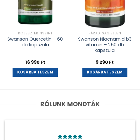
KOLESZTERINSZINT
FÁRADTSÁG ELLEN
Swanson Quercetin – 60
Swanson Niacnamid b3
db kapszula
vitamin – 250 db
kapszula
16 990
Ft
9 290
Ft
KOSÁRBA TESZEM
KOSÁRBA TESZEM
RÓLUNK MONDTÁK