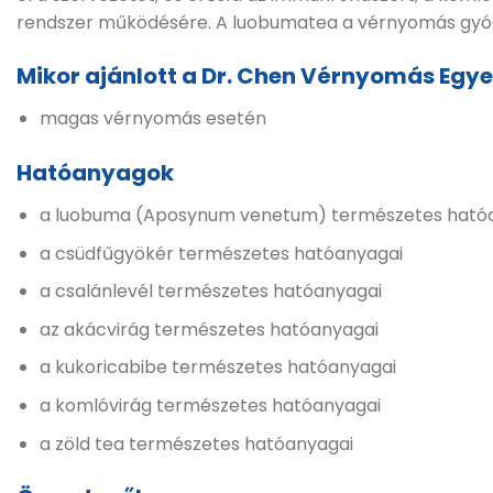
rendszer működésére. A luobumatea a vérnyomás gyógys
Mikor ajánlott a Dr. Chen Vérnyomás Eg
magas vérnyomás esetén
Hatóanyagok
a luobuma (Aposynum venetum) természetes ható
a csüdfűgyökér természetes hatóanyagai
a csalánlevél természetes hatóanyagai
az akácvirág természetes hatóanyagai
a kukoricabibe természetes hatóanyagai
a komlóvirág természetes hatóanyagai
a zöld tea természetes hatóanyagai