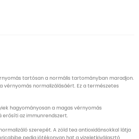
vérnyomás tartósan a normális tartományban maradjon.
nk a vérnyomás normalizálásáért. Ez a természetes
elyiek hagyományosan a magas vérnyomás
 erősíti az immunrendszert.
rmalizáló szerepét. A zöld tea antioxidánsokkal látja
oricabibe pedig jótékonyan hat a vizeletkiválasztó