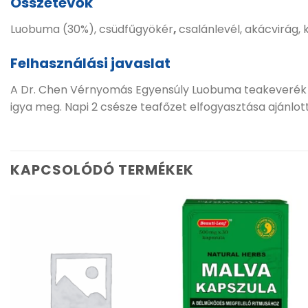
Összetevők
Luobuma (30%), csüdfűgyökér
,
csalánlevél, akácvirág, 
Felhasználási javaslat
A Dr. Chen Vérnyomás Egyensúly Luobuma teakeverék elkész
igya meg. Napi 2 csésze teafőzet elfogyasztása ajánlott
KAPCSOLÓDÓ TERMÉKEK
Kívánságlistához
Kívánságlistához
adás
adás