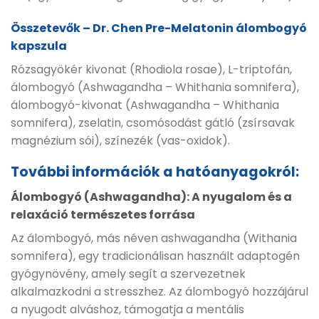
Összetevők – Dr. Chen Pre-Melatonin álombogyó
kapszula
Rózsagyökér kivonat (Rhodiola rosae), L-triptofán,
álombogyó (Ashwagandha – Whithania somnifera),
álombogyó-kivonat (Ashwagandha – Whithania
somnifera), zselatin, csomósodást gátló (zsírsavak
magnézium sói), színezék (vas-oxidok).
További információk a hatóanyagokról:
Álombogyó (Ashwagandha): A nyugalom és a
relaxáció természetes forrása
Az álombogyó, más néven ashwagandha (Withania
somnifera), egy tradicionálisan használt adaptogén
gyógynövény, amely segít a szervezetnek
alkalmazkodni a stresszhez. Az álombogyó hozzájárul
a nyugodt alváshoz, támogatja a mentális