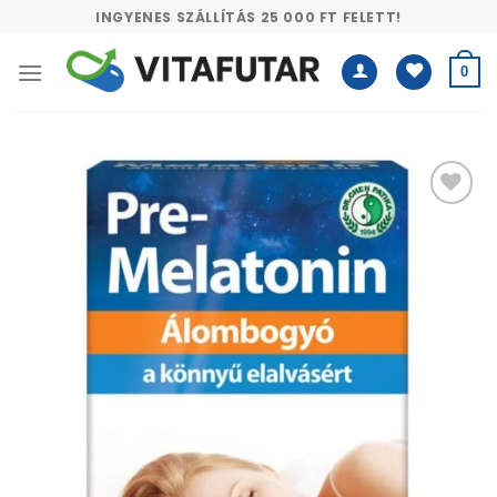
Skip
INGYENES SZÁLLÍTÁS 25 000 FT FELETT!
to
content
0
Kívánságlistához
adás