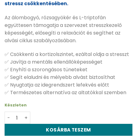
stressz csökkentésében.
Az álombogyó, rózsagyökér és L-triptofán
együttesen támogatja a szervezet stresszkezelő
képességét, elősegíti a relaxációt és segíthet az
alvási ciklus szabályozásában.
✅ Csökkenti a kortizolszintet, ezáltal oldja a stresszt
✅ Javítja a mentális ellenállóképességet
✅ Enyhíti a szorongásos tüneteket
✅ Segít elaludni és mélyebb alvást biztosíthat
✅ Nyugtatja az idegrendszert lefekvés előtt
✅ Természetes alternatíva az altatókkal szemben
Készleten
Dr. Chen Pre-melatonin álombogyó kapszula - 30 db me
KOSÁRBA TESZEM