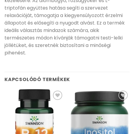
kezelésére. Az álombogyó, rózsagyökér és L-
triptofán együttes hatása segíti a szervezet
relaxációját, támogatja a kiegyensúlyozott érzelmi
állapotot és elősegíti a nyugodt alvást. Ez a termék
ideális választás mindazok számára, akik
természetes módon kívánják támogatni testi-lelki
jóllétüket, és szeretnék biztosítani a minőségi
pihenést.
KAPCSOLÓDÓ TERMÉKEK
Kívánságlistához
Kívánságlistához
adás
adás