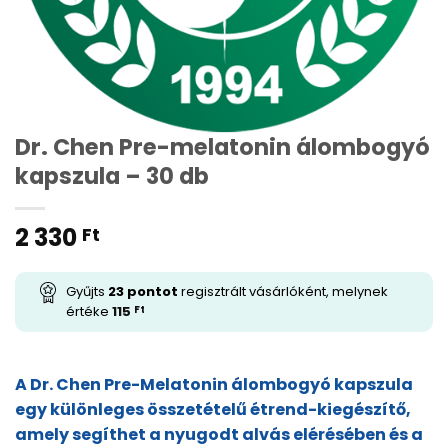
Dr. Chen Pre-melatonin álombogyó
kapszula – 30 db
2 330
Ft
Gyűjts
23
pontot
regisztrált vásárlóként, melynek
értéke
115
Ft
A Dr. Chen Pre-Melatonin álombogyó kapszula
egy különleges összetételű étrend-kiegészítő,
amely segíthet a nyugodt alvás elérésében és a