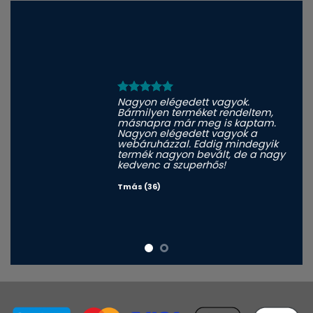
Nagyon elégedett vagyok.
Bármilyen terméket rendeltem,
másnapra már meg is kaptam.
Nagyon elégedett vagyok a
webáruházzal. Eddig mindegyik
termék nagyon bevált, de a nagy
kedvenc a szuperhős!
Tmás (36)