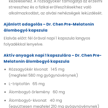
kezeléséhez. A rózsagyökér támogatja az érzelmi
stresszhez és a fizikai erőfeszítésekhez való
alkalmazkodást, az alvási nehézségek leküzdését.
Ajánlott adagolás – Dr. Chen Pre-Melatonin
álombogyó kapszula
Elalvás előtt fél órával napi 1 kapszula langyos
folyadékkal lenyelve.
Aktív anyagok napi 1 kapszulára – Dr. Chen Pre-
Melatonin álombogyó kapszula
Rózsagyökér kivonat 145 mg
(megfelel 580 mg gyógynövénynek)
L-triptofán 65 mg
Álombogyó őrlemény 60 mg
Álombogyó-kivonat 40 mg
(együttesen megfelel 210 mg gyógynövénynek)