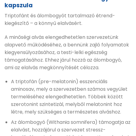
kapszula
Triptofánt és álombogyót tartalmazó étrend-
kiegészítő – a könnyű elalvásért.
A minőségi alvás elengedhetetlen szervezetünk
alapvető működéséhez, a bennünk zajló folyamatok
kiegyensúlyozásához, a testi-lelki egészség
támogatásához. Ehhez járul hozzá az álombogyó,
ami az elalvás megkönnyítését célozza.
A triptofán (pre-melatonin) esszenciális
aminosav, mely a szervezetben számos vegyület
termeléséhez elengedhetetlen. Többek között
szerotonint szintetizál, melyből melatonint hoz
létre, mely szükséges a természetes alváshoz.
Az álombogyó (Withania somnifera) támogatja az
elalvást, hozzájárul a szervezet stressz-