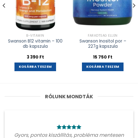
B-VITAMIN
FÁRADTSÁG ELLEN
Swanson B12 vitamin – 100
Swanson Inositol por –
db kapszula
227g kapszula
3 390
Ft
15 750
Ft
KOSÁRBA TESZEM
KOSÁRBA TESZEM
RÓLUNK MONDTÁK
Gyors, pontos kiszállítás, probléma mentesen