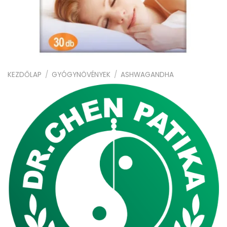
KEZDŐLAP
/
GYÓGYNÖVÉNYEK
/
ASHWAGANDHA