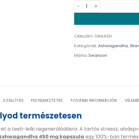
Swanson Ashwagandha 450 mg
Cikkszám:
SWAASH
Kategóriák:
Ashwagandha
,
Stre
Márka:
Swanson
SZÁLLÍTÁS
FIGYELMEZTETÉS
TOVÁBBI INFORMÁCIÓK
VÉLEMÉ
úlyod természetesen
et a testi-lelki regenerálódásra. A tartós stressz, alvá
Ashwagandha 450 mg kapszula
egy 100%-ban természe