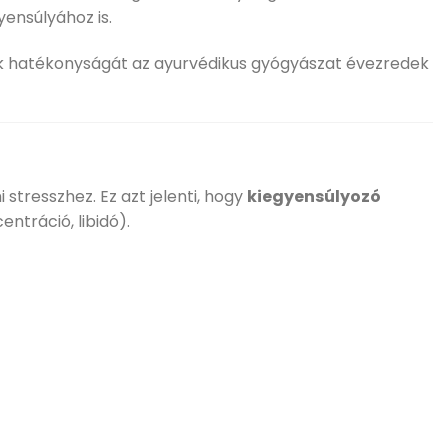
ensúlyához is.
ek hatékonyságát az ayurvédikus gyógyászat évezredek
stresszhez. Ez azt jelenti, hogy
kiegyensúlyozó
entráció, libidó).