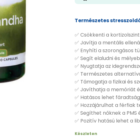
Természetes stresszoldá
✅ Csökkenti a kortizolszinte
✅ Javítja a mentális ellen
✅ Enyhíti a szorongásos t
✅ Segít elaludni és mélyeb
✅ Nyugtatja az idegrendsze
✅ Természetes alternatív
✅ Támogatja a fizikai és sz
✅ Javíthatja a memóriát é
✅ Hatásos lehet fáradtság
✅ Hozzájárulhat a férfiak 
✅ Segíthet nőknek a PMS 
✅ Pozitív hatású lehet a li
Készleten