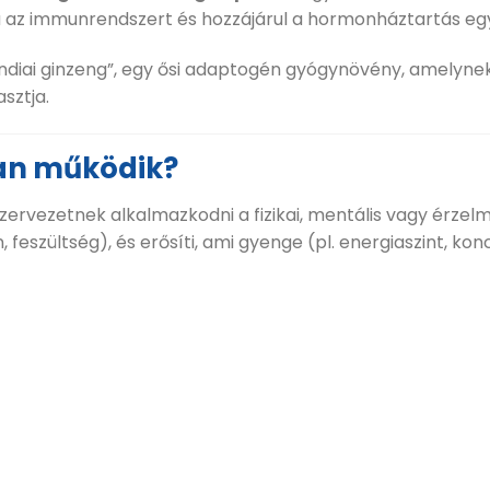
a az immunrendszert és hozzájárul a hormonháztartás egy
indiai ginzeng”, egy ősi adaptogén gyógynövény, amelyn
sztja.
an működik?
vezetnek alkalmazkodni a fizikai, mentális vagy érzelmi 
, feszültség), és erősíti, ami gyenge (pl. energiaszint, konc