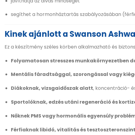
javíthatja az alvás minőségét
segíthet a hormonháztartás szabályozásában (férf
Kinek ajánlott a Swanson Ashw
Ez a készítmény széles körben alkalmazható és biztons
Folyamatosan stresszes munkakörnyezetben d
Mentális fáradtsággal, szorongással vagy kiég
Diákoknak, vizsgaidőszak alatt
, koncentráció- é
Sportolóknak, edzés utáni regeneráció és kort
Nőknek PMS vagy hormonális egyensúly problé
Férfiaknak libidó, vitalitás és tesztoszteronsz