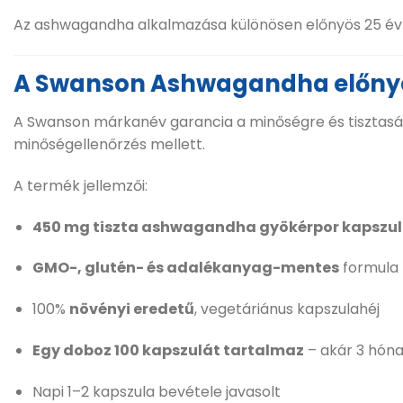
Az ashwagandha alkalmazása különösen előnyös 25 év fel
A Swanson Ashwagandha előnyei
A Swanson márkanév garancia a minőségre és tisztaságr
minőségellenőrzés mellett.
A termék jellemzői:
450 mg tiszta ashwagandha gyökérpor kapszu
GMO-, glutén- és adalékanyag-mentes
formula
100%
növényi eredetű
, vegetáriánus kapszulahéj
Egy doboz 100 kapszulát tartalmaz
– akár 3 hóna
Napi 1–2 kapszula bevétele javasolt