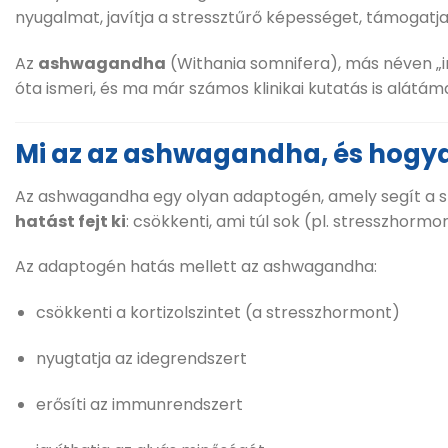
nyugalmat, javítja a stressztűrő képességet, támogatj
Az
ashwagandha
(Withania somnifera), más néven „
óta ismeri, és ma már számos klinikai kutatás is alátáma
Mi az az ashwagandha, és hogy
Az ashwagandha egy olyan adaptogén, amely segít a szer
hatást fejt ki
: csökkenti, ami túl sok (pl. stresszhormon
Az adaptogén hatás mellett az ashwagandha:
csökkenti a kortizolszintet (a stresszhormont)
nyugtatja az idegrendszert
erősíti az immunrendszert