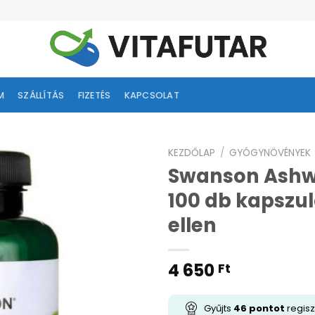
M
SZÁLLÍTÁS
FIZETÉS
KAPCSOLAT
KEZDŐLAP
/
GYÓGYNÖVÉNYEK
Swanson Ashw
Kívánságlistához
100 db kapszula
adás
ellen
4 650
Ft
Gyűjts
46
pontot
regisz