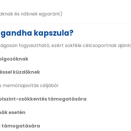
iaknak és nőknek egyaránt)
agandha kapszula?
ágosan fogyasztható, ezért sokféle célcsoportnak ajánlo
olgozóknak
éssel küzdőknek
s memóriajavítás céljából
izolszint-csökkentés támogatására
mák esetén
int támogatására