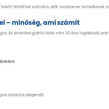
etti felnőttek számára, akik rendszeres terhelésnek vann
 – minőség, ami számít
a. Az amerikai gyártó több mint 50 éve foglalkozik prém
lánként
pos kúrára is elegendő