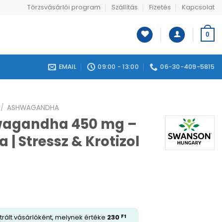
Törzsvásárlói program
Szállítás
Fizetés
Kapcsolat
0
EMAIL
09:00 - 13:00
06-30-409-5815
/
ASHWAGANDHA
agandha 450 mg –
 | Stressz & Krotizol
trált vásárlóként, melynek értéke
230
Ft