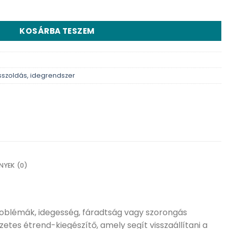
 - 100 db kapszula | Stressz & Krotizol ellen mennyiség
KOSÁRBA TESZEM
sszoldás, idegrendszer
NYEK (0)
sproblémák, idegesség, fáradtság vagy szorongás
tes étrend-kiegészítő, amely segít visszaállítani a