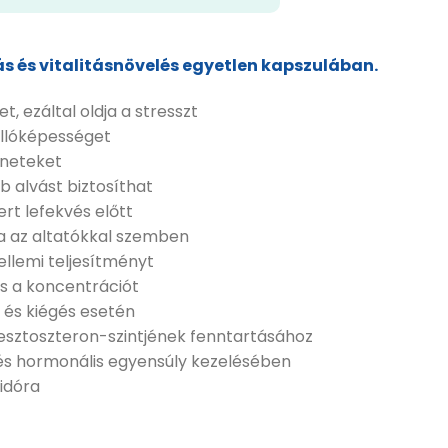
s és vitalitásnövelés egyetlen kapszulában.
t, ezáltal oldja a stresszt
állóképességet
üneteket
b alvást biztosíthat
rt lefekvés előtt
a az altatókkal szemben
ellemi teljesítményt
s a koncentrációt
 és kiégés esetén
tesztoszteron-szintjének fenntartásához
és hormonális egyensúly kezelésében
bidóra