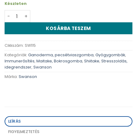
Készleten
Swanson Tripla gomba komplex - 60 db kapszula menny
KOSÁRBA TESZEM
Cikkszám:
SW115
Kategóriák:
Ganoderma, pecsétviaszgomba
,
Gyógygombák
,
Immunerősítés
,
Maitake, Bokrosgomba
,
Shiitake
,
Stresszoldás,
idegrendszer
,
Swanson
Márka:
Swanson
LEÍRÁS
FIGYELMEZTETÉS