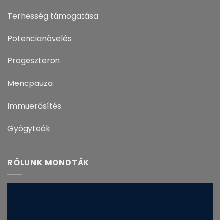
Terhesség támogatása
Potencianövelés
Progeszteron
Menopauza
Immuerősítés
Gyógyteák
RÓLUNK MONDTÁK