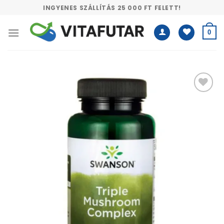
Skip
INGYENES SZÁLLÍTÁS 25 000 FT FELETT!
to
content
0
Kívánságlistához
adás