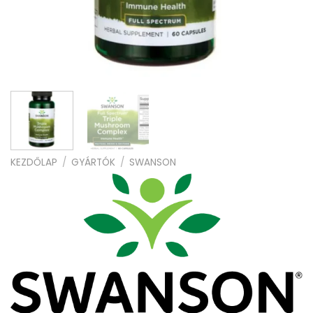
KEZDŐLAP
/
GYÁRTÓK
/
SWANSON