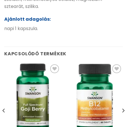
sztearát, szilika.
Ajánlott adagolás:
napi 1 kapszula.
KAPCSOLÓDÓ TERMÉKEK
Kívánságlistához
Kívánságlistához
adás
adás