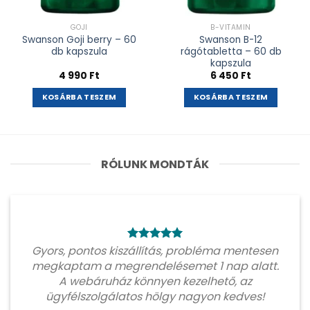
GOJI
B-VITAMIN
Swanson Goji berry – 60
Swanson B-12
db kapszula
rágótabletta – 60 db
kapszula
4 990
Ft
6 450
Ft
KOSÁRBA TESZEM
KOSÁRBA TESZEM
RÓLUNK MONDTÁK
Gyors, pontos kiszállítás, probléma mentesen
megkaptam a megrendelésemet 1 nap alatt.
A webáruház könnyen kezelhető, az
ügyfélszolgálatos hölgy nagyon kedves!