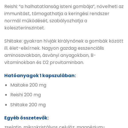
Reishi: ”a halhatatlanság isteni gombája”, növelheti az
immunitást, támogathatja a keringési rendszer
normál működését, szabályozhatja a
koleszterinszintet.
Shiitake: gyakran hívják királynőnek a gombák között
ill. élet-elixírnek. Nagyon gazdag esszenciális
aminosavakban, ásványi anyagokban, B-
vitaminokban és D2 provitaminban.
Hatóanyagok 1 kapszulában:
Maitake 200 mg
Reishi 200 mg
Shiitake 200 mg
Egyéb összetevők:
zselatin, mikrokristályos celulóz, magnézium-