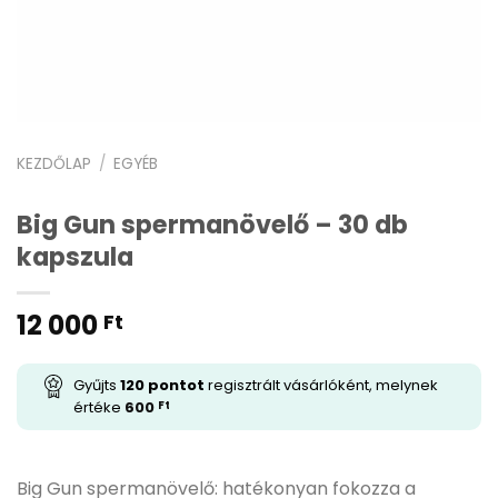
KEZDŐLAP
/
EGYÉB
Big Gun spermanövelő – 30 db
kapszula
12 000
Ft
Gyűjts
120
pontot
regisztrált vásárlóként, melynek
értéke
600
Ft
Big Gun spermanövelő: hatékonyan fokozza a