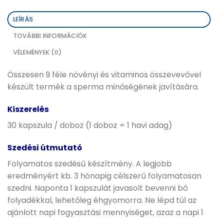
LEÍRÁS
TOVÁBBI INFORMÁCIÓK
VÉLEMÉNYEK (0)
Összesen 9 féle növényi és vitaminos összevevővel
készült termék a sperma minőségének javítására.
Kiszerelés
30 kapszula / doboz (1 doboz = 1 havi adag)
Szedési útmutató
Folyamatos szedésű készítmény. A legjobb
eredményért kb. 3 hónapig célszerű folyamatosan
szedni. Naponta 1 kapszulát javasolt bevenni bő
folyadékkal, lehetőleg éhgyomorra. Ne lépd túl az
ajánlott napi fogyasztási mennyiséget, azaz a napi 1