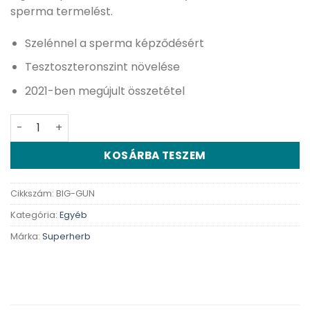
sperma termelést.
Szelénnel a sperma képződésért
Tesztoszteronszint növelése
2021-ben megújult összetétel
Big Gun spermanövelő - 30 db kapszula mennyiség
KOSÁRBA TESZEM
Cikkszám:
BIG-GUN
Kategória:
Egyéb
Márka:
Superherb