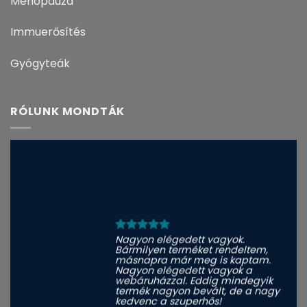
Menopauza
Immuerősítés
Gyógyteák
RÓLUNK MONDTÁK
Nagyon elégedett vagyok.
Bármilyen terméket rendeltem,
másnapra már meg is kaptam.
Nagyon elégedett vagyok a
webáruházzal. Eddig mindegyik
termék nagyon bevált, de a nagy
kedvenc a szuperhős!