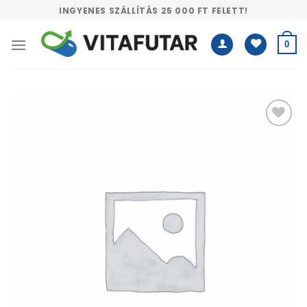
Skip
INGYENES SZÁLLÍTÁS 25 000 FT FELETT!
to
content
0
Kívánságlistához
adás