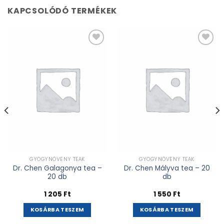
KAPCSOLÓDÓ TERMÉKEK
Kívánságlistához
Kívánságlistához
adás
adás
GYÓGYNÖVÉNY TEÁK
GYÓGYNÖVÉNY TEÁK
Dr. Chen Galagonya tea –
Dr. Chen Mályva tea – 20
20 db
db
1 205
Ft
1 550
Ft
KOSÁRBA TESZEM
KOSÁRBA TESZEM