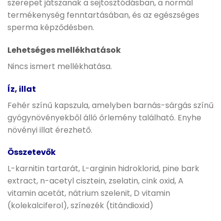
szerepet játszanak a sejtosztódásban, a normál
termékenység fenntartásában, és az egészséges
sperma képződésben.
Lehetséges mellékhatások
Nincs ismert mellékhatása.
Íz, illat
Fehér színű kapszula, amelyben barnás-sárgás színű
gyógynövényekből álló őrlemény található. Enyhe
növényi illat érezhető.
Összetevők
L-karnitin tartarát, L-arginin hidroklorid, pine bark
extract, n-acetyl cisztein, zselatin, cink oxid, A
vitamin acetát, nátrium szelenit, D vitamin
(kolekalciferol), színezék (titándioxid)