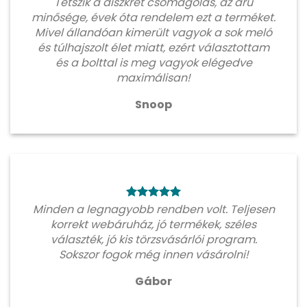
Tetszik a diszkrét csomagolás, az áru
minősége, évek óta rendelem ezt a terméket.
Mivel állandóan kimerült vagyok a sok meló
és túlhajszolt élet miatt, ezért választottam
és a bolttal is meg vagyok elégedve
maximálisan!
Snoop
Minden a legnagyobb rendben volt. Teljesen
korrekt webáruház, jó termékek, széles
választék, jó kis törzsvásárlói program.
Sokszor fogok még innen vásárolni!
Gábor