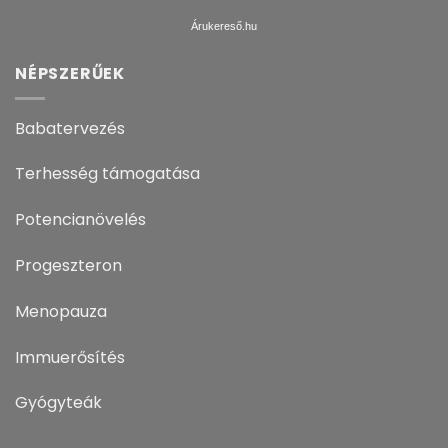
Árukereső.hu
NÉPSZERŰEK
Babatervezés
Terhesség támogatása
Potencianövelés
Progeszteron
Menopauza
Immuerősítés
Gyógyteák