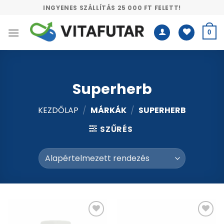
Skip
INGYENES SZÁLLÍTÁS 25 000 FT FELETT!
to
content
0
Superherb
KEZDŐLAP
/
MÁRKÁK
/
SUPERHERB
SZŰRÉS
Kívánságlistához
Kívánságlistához