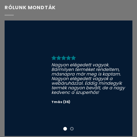
RÓLUNK MONDTÁK
Nagyon elégedett vagyok.
Bármilyen terméket rendeltem,
másnapra már meg is kaptam.
Nagyon elégedett vagyok a
webáruházzal. Eddig mindegyik
termék nagyon bevált, de a nagy
kedvenc a szuperhős!
Tmás (36)