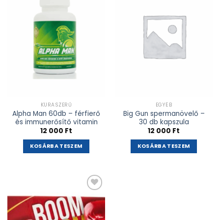
adás
adás
KÚRASZERŰ
EGYÉB
Alpha Man 60db – férfierő
Big Gun spermanövelő –
és immunerősítő vitamin
30 db kapszula
12 000
Ft
12 000
Ft
KOSÁRBA TESZEM
KOSÁRBA TESZEM
Kívánságlistához
adás