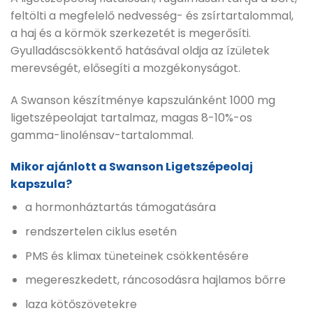
feltölti a megfelelő nedvesség- és zsírtartalommal,
a haj és a körmök szerkezetét is megerősíti.
Gyulladáscsökkentő hatásával oldja az ízületek
merevségét, elősegíti a mozgékonyságot.
A Swanson készítménye kapszulánként 1000 mg
ligetszépeolajat tartalmaz, magas 8-10%-os
gamma-linolénsav-tartalommal.
Mikor ajánlott a Swanson Ligetszépeolaj
kapszula?
a hormonháztartás támogatására
rendszertelen ciklus esetén
PMS és klimax tüneteinek csökkentésére
megereszkedett, ráncosodásra hajlamos bőrre
laza kötőszövetekre