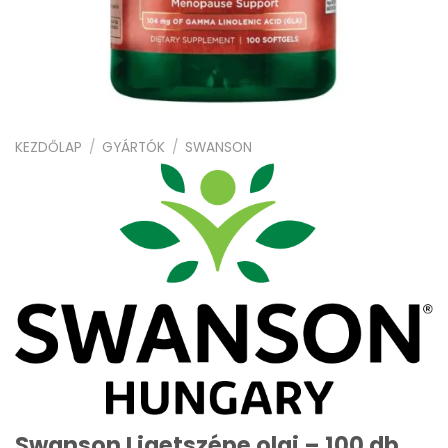
KEZDŐLAP
/
GYÁRTÓK
/
SWANSON
Swanson Ligetszépe olaj – 100 db