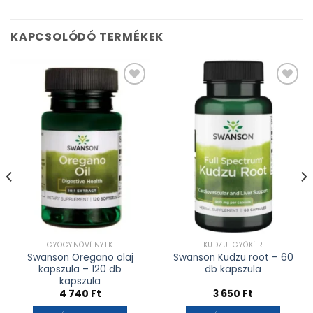
KAPCSOLÓDÓ TERMÉKEK
Kívánságlistához
Kívánságlistához
adás
adás
GYÓGYNÖVÉNYEK
KUDZU-GYÖKÉR
Swanson Oregano olaj
Swanson Kudzu root – 60
kapszula – 120 db
db kapszula
kapszula
4 740
Ft
3 650
Ft