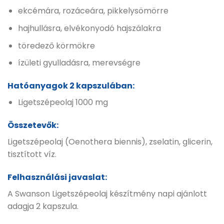
ekcémára, rozáceára, pikkelysömörre
hajhullásra, elvékonyodó hajszálakra
töredező körmökre
ízületi gyulladásra, merevségre
Hatóanyagok 2 kapszulában:
Ligetszépeolaj 1000 mg
Összetevők:
Ligetszépeolaj (Oenothera biennis), zselatin, glicerin,
tisztított víz.
Felhasználási javaslat:
A Swanson Ligetszépeolaj készítmény napi ajánlott
adagja 2 kapszula.