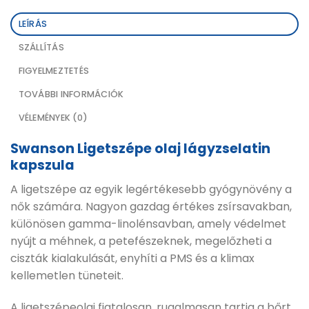
LEÍRÁS
SZÁLLÍTÁS
FIGYELMEZTETÉS
TOVÁBBI INFORMÁCIÓK
VÉLEMÉNYEK (0)
Swanson Ligetszépe olaj lágyzselatin
kapszula
A ligetszépe az egyik legértékesebb gyógynövény a
nők számára. Nagyon gazdag értékes zsírsavakban,
különösen gamma-linolénsavban, amely védelmet
nyújt a méhnek, a petefészeknek, megelőzheti a
ciszták kialakulását, enyhíti a PMS és a klimax
kellemetlen tüneteit.
A ligetszépeolaj fiatalosan, rugalmasan tartja a bőrt,