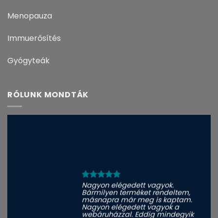
Menopauza
Immuerősítés
Gyógyteák
RÓLUNK MONDTÁK
Nagyon elégedett vagyok.
Bármilyen terméket rendeltem,
másnapra már meg is kaptam.
Nagyon elégedett vagyok a
webáruházzal. Eddig mindegyik