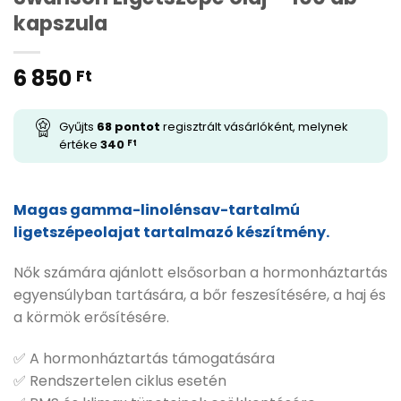
kapszula
6 850
Ft
Gyűjts
68
pontot
regisztrált vásárlóként, melynek
értéke
340
Ft
Magas gamma-linolénsav-tartalmú
ligetszépeolajat tartalmazó készítmény.
Nők számára ajánlott elsősorban a hormonháztartás
egyensúlyban tartására, a bőr feszesítésére, a haj és
a körmök erősítésére.
✅ A hormonháztartás támogatására
✅ Rendszertelen ciklus esetén