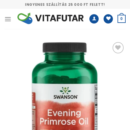
Skip
INGYENES SZÁLLÍTÁS 25 000 FT FELETT!
to
content
0
Kívánságlistához
adás