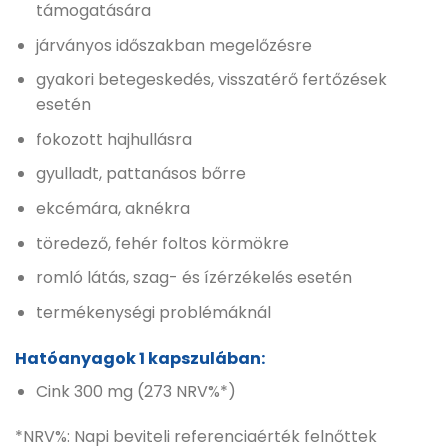
támogatására
járványos időszakban megelőzésre
gyakori betegeskedés, visszatérő fertőzések
esetén
fokozott hajhullásra
gyulladt, pattanásos bőrre
ekcémára, aknékra
töredező, fehér foltos körmökre
romló látás, szag- és ízérzékelés esetén
termékenységi problémáknál
Hatóanyagok 1 kapszulában:
Cink 300 mg (273 NRV%*)
*NRV%: Napi beviteli referenciaérték felnőttek