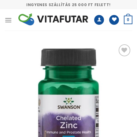
Skip
INGYENES SZÁLLÍTÁS 25 000 FT FELETT!
to
content
0
Kívánságlistához
adás