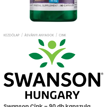
KEZDŐLAP
/
ÁSVÁNYI ANYAGOK
/
CINK
Swanson Cink – 90 db kapszula