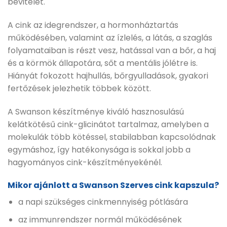
bevitelét.
A cink az idegrendszer, a hormonháztartás
működésében, valamint az ízlelés, a látás, a szaglás
folyamataiban is részt vesz, hatással van a bőr, a haj
és a körmök állapotára, sőt a mentális jólétre is.
Hiányát fokozott hajhullás, bőrgyulladások, gyakori
fertőzések jelezhetik többek között.
A Swanson készítménye kiváló hasznosulású
kelátkötésű cink-glicinátot tartalmaz, amelyben a
molekulák több kötéssel, stabilabban kapcsolódnak
egymáshoz, így hatékonysága is sokkal jobb a
hagyományos cink-készítményekénél.
Mikor ajánlott a Swanson Szerves cink kapszula?
a napi szükséges cinkmennyiség pótlására
az immunrendszer normál működésének