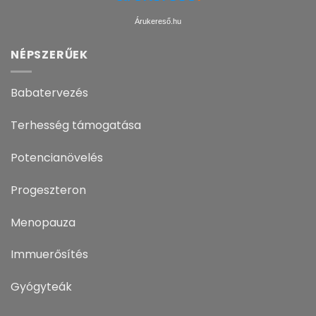
Árukereső.hu
NÉPSZERŰEK
Babatervezés
Terhesség támogatása
Potencianövelés
Progeszteron
Menopauza
Immuerősítés
Gyógyteák