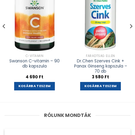
C-VITAMIN
FÁRADTSÁG ELLEN
Swanson C-vitamin – 90
Dr.Chen Szerves Cink +
db kapszula
Panax Ginseng kapszula –
70 db
4 690
Ft
3 580
Ft
KOSÁRBA TESZEM
KOSÁRBA TESZEM
RÓLUNK MONDTÁK