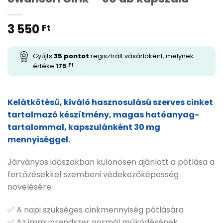
3 550
Ft
Gyűjts
35
pontot
regisztrált vásárlóként, melynek
értéke
175
Ft
Kelátkötésű, kiváló hasznosulású szerves cinket
tartalmazó készítmény, magas hatóanyag-
tartalommal, kapszulánként 30 mg
mennyiséggel.
Járványos időszakban különösen ajánlott a pótlása a
fertőzésekkel szembeni védekezőképesség
növelésére.
✅ A napi szükséges cinkmennyiség pótlására
✅ Az immunrendszer normál működésének