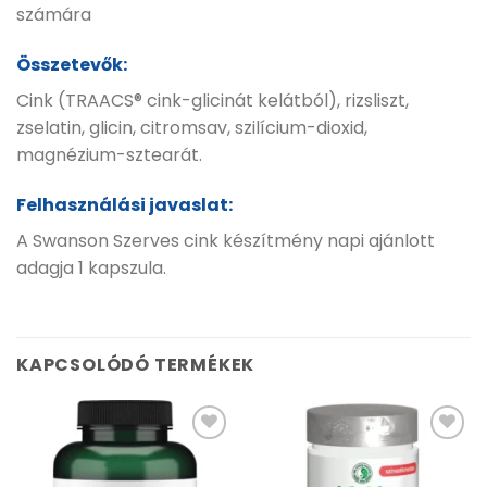
számára
Összetevők:
Cink (TRAACS® cink-glicinát kelátból), rizsliszt,
zselatin, glicin, citromsav, szilícium-dioxid,
magnézium-sztearát.
Felhasználási javaslat:
A Swanson Szerves cink készítmény napi ajánlott
adagja 1 kapszula.
KAPCSOLÓDÓ TERMÉKEK
Kívánságlistához
Kívánságlistához
adás
adás