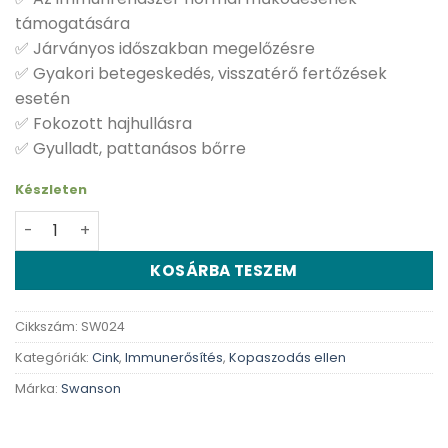
támogatására
✅ Járványos időszakban megelőzésre
✅ Gyakori betegeskedés, visszatérő fertőzések
esetén
✅ Fokozott hajhullásra
✅ Gyulladt, pattanásos bőrre
Készleten
Swanson Cink - 90 db kapszula mennyiség
KOSÁRBA TESZEM
Cikkszám:
SW024
Kategóriák:
Cink
,
Immunerősítés
,
Kopaszodás ellen
Márka:
Swanson