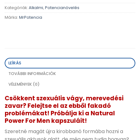
Kategóriák:
Alkalmi
,
Potencianövelés
Márka:
MrPotencia
LEÍRÁS
TOVÁBBI INFORMÁCIÓK
VÉLEMÉNYEK (0)
Csökkent szexuális vágy, merevedési
zavar? Felejtse el az ebből fakadó
problémákat! Próbálja ki a Natural
Power For Men kapszuláit!
Szeretné magát újra kirobbanó formába hozni a
szexuális aktusok alatt, de még nem tudja hogyan?