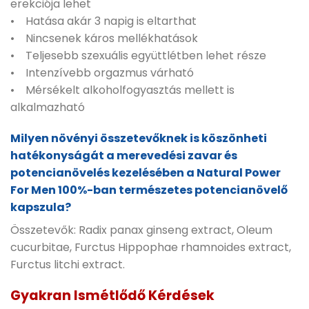
erekciója lehet
• Hatása akár 3 napig is eltarthat
• Nincsenek káros mellékhatások
• Teljesebb szexuális együttlétben lehet része
• Intenzívebb orgazmus várható
• Mérsékelt alkoholfogyasztás mellett is
alkalmazható
Milyen növényi összetevőknek is köszönheti
hatékonyságát a merevedési zavar és
potencianövelés kezelésében a Natural Power
For Men 100%-ban természetes potencianövelő
kapszula?
Összetevők: Radix panax ginseng extract, Oleum
cucurbitae, Furctus Hippophae rhamnoides extract,
Furctus litchi extract.
Gyakran Ismétlődő Kérdések