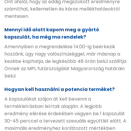
Önt afelől, hogy az eddig megszokott eredményre
számíthat, kellemetlen és káros mellékhatásoktól
mentesen.
Mennyi idő alatt kapom meg a gyártó
kapszulát, ha még ma rendelek?
Amennyiben a megrendelése 14:00-ig beérkezik
hozzánk, úgy nagy valószínűséggel, már másnap a
kezébe kaphatja, de legkésőbb 48 órán belül szállítja
Önnek az MPL futárszolgálat Magyarország határain
belül.
Hogyan kell használni a potencia terméket?
A kapszulákat szájon át kell bevenni a
termékleírásban leírtak alapján. A legjobb
eredmény elérése érdekében vegyen be 1 kapszulát
30-45 perccel a tervezett szexuális együttlét előtt. A
maximális eredményhez korlátozott mértékben