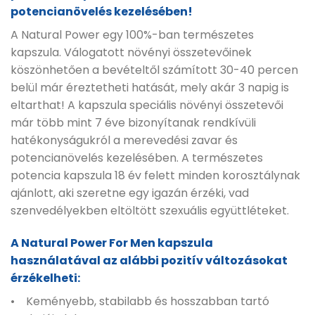
potencianövelés kezelésében!
A Natural Power egy 100%-ban természetes
kapszula. Válogatott növényi összetevőinek
köszönhetően a bevételtől számított 30-40 percen
belül már éreztetheti hatását, mely akár 3 napig is
eltarthat! A kapszula speciális növényi összetevői
már több mint 7 éve bizonyítanak rendkívüli
hatékonyságukról a merevedési zavar és
potencianövelés kezelésében. A természetes
potencia kapszula 18 év felett minden korosztálynak
ajánlott, aki szeretne egy igazán érzéki, vad
szenvedélyekben eltöltött szexuális együttléteket.
A Natural Power For Men kapszula
használatával az alábbi pozitív változásokat
érzékelheti:
• Keményebb, stabilabb és hosszabban tartó