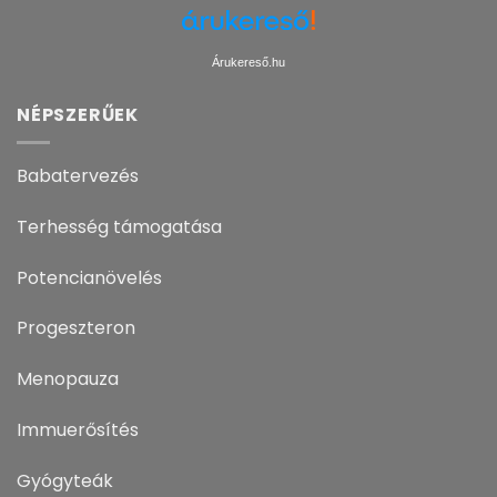
Árukereső.hu
NÉPSZERŰEK
Babatervezés
Terhesség támogatása
Potencianövelés
Progeszteron
Menopauza
Immuerősítés
Gyógyteák