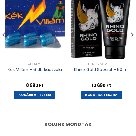
adás
adás
ALKALMI
PÉNISZNÖVELÉS
Kék Villám – 6 db kapszula
Rhino Gold Special – 50 ml
8 990
Ft
10 690
Ft
KOSÁRBA TESZEM
KOSÁRBA TESZEM
RÓLUNK MONDTÁK