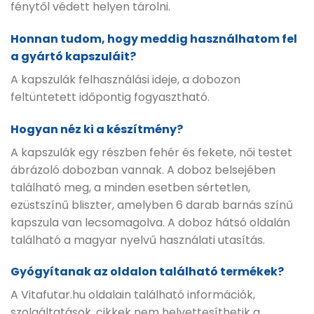
fénytől védett helyen tárolni.
Honnan tudom, hogy meddig használhatom fel
a gyártó kapszuláit?
A kapszulák felhasználási ideje, a dobozon
feltüntetett időpontig fogyasztható.
Hogyan néz ki a készítmény
?
A kapszulák egy részben fehér és fekete, női testet
ábrázoló dobozban vannak. A doboz belsejében
található meg, a minden esetben sértetlen,
ezüstszínű bliszter, amelyben 6 darab barnás színű
kapszula van lecsomagolva. A doboz hátsó oldalán
található a magyar nyelvű használati utasítás.
Gyógyítanak az oldalon található termékek?
A Vitafutar.hu oldalain található információk,
szolgáltatások, cikkek nem helyettesíthetik a