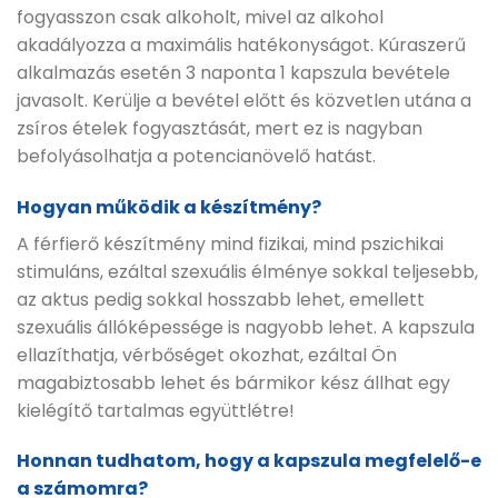
fogyasszon csak alkoholt, mivel az alkohol
akadályozza a maximális hatékonyságot. Kúraszerű
alkalmazás esetén 3 naponta 1 kapszula bevétele
javasolt. Kerülje a bevétel előtt és közvetlen utána a
zsíros ételek fogyasztását, mert ez is nagyban
befolyásolhatja a potencianövelő hatást.
Hogyan működik a készítmény?
A férfierő készítmény mind fizikai, mind pszichikai
stimuláns, ezáltal szexuális élménye sokkal teljesebb,
az aktus pedig sokkal hosszabb lehet, emellett
szexuális állóképessége is nagyobb lehet. A kapszula
ellazíthatja, vérbőséget okozhat, ezáltal Ön
magabiztosabb lehet és bármikor kész állhat egy
kielégítő tartalmas együttlétre!
Honnan tudhatom, hogy a kapszula megfelelő-e
a számomra?