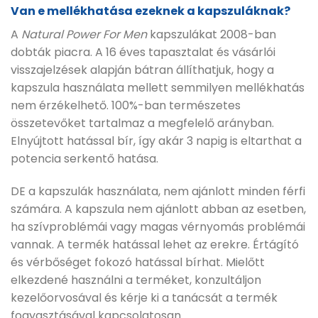
Van e mellékhatása ezeknek a kapszuláknak?
A
Natural Power For Men
kapszulákat 2008-ban
dobták piacra. A 16 éves tapasztalat és vásárlói
visszajelzések alapján bátran állíthatjuk, hogy a
kapszula használata mellett semmilyen mellékhatás
nem érzékelhető. 100%-ban természetes
összetevőket tartalmaz a megfelelő arányban.
Elnyújtott hatással bír, így akár 3 napig is eltarthat a
potencia serkentő hatása.
DE a kapszulák használata, nem ajánlott minden férfi
számára. A kapszula nem ajánlott abban az esetben,
ha szívproblémái vagy magas vérnyomás problémái
vannak. A termék hatással lehet az erekre. Értágító
és vérbőséget fokozó hatással bírhat. Mielőtt
elkezdené használni a terméket, konzultáljon
kezelőorvosával és kérje ki a tanácsát a termék
fogyasztásával kapcsolatosan.