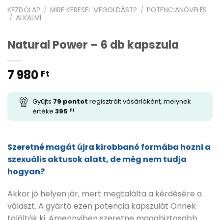
KEZDŐLAP
/
MIRE KERESEL MEGOLDÁST?
/
POTENCIANÖVELÉS
/
ALKALMI
Natural Power – 6 db kapszula
7 980
Ft
Gyűjts
79
pontot
regisztrált vásárlóként, melynek
értéke
395
Ft
Szeretné magát újra kirobbanó formába hozni a
szexuális aktusok alatt, de még nem tudja
hogyan?
Akkor jó helyen jár, mert megtalálta a kérdésére a
választ. A gyártó ezen potencia kapszulát Önnek
találták ki. Amennyiben szeretne magabiztosabb