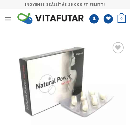
Skip
INGYENES SZÁLLÍTÁS 25 000 FT FELETT!
to
content
0
Kívánságlistához
adás