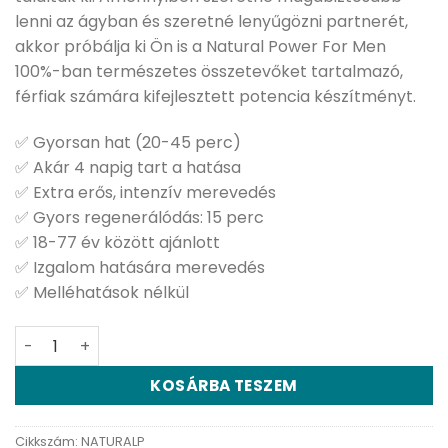
lenni az ágyban és szeretné lenyűgözni partnerét,
akkor próbálja ki Ön is a Natural Power For Men
100%-ban természetes összetevőket tartalmazó,
férfiak számára kifejlesztett potencia készítményt.
✅ Gyorsan hat (20-45 perc)
✅ Akár 4 napig tart a hatása
✅ Extra erős, intenzív merevedés
✅ Gyors regenerálódás: 15 perc
✅ 18-77 év között ajánlott
✅ Izgalom hatására merevedés
✅ Melléhatások nélkül
Natural Power - 6 db kapszula mennyiség
KOSÁRBA TESZEM
Cikkszám:
NATURALP