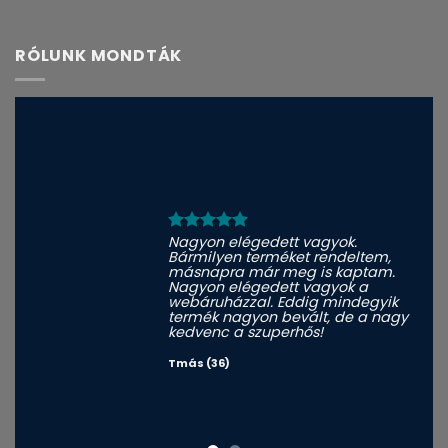
RÓLUNK MONDTÁK
Nagyon elégedett vagyok.
Bármilyen terméket rendeltem,
másnapra már meg is kaptam.
Nagyon elégedett vagyok a
webáruházzal. Eddig mindegyik
termék nagyon bevált, de a nagy
kedvenc a szuperhős!
Tmás (36)