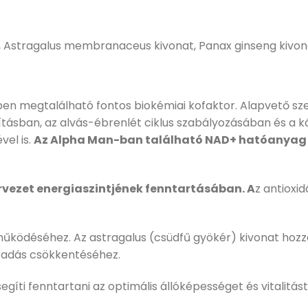
 Astragalus membranaceus kivonat, Panax ginseng kivonat,
kben megtalálható fontos biokémiai kofaktor. Alapvető s
lításban, az alvás-ébrenlét ciklus szabályozásában és a 
el is.
Az Alpha Man-ban található NAD+ hatóanyag ig
ervezet energiaszintjének fenntartásában. A
z antioxi
ködéséhez. Az astragalus (csüdfű gyökér) kivonat hozzáj
áradás csökkentéséhez.
egíti fenntartani az optimális állóképességet és vitalitás