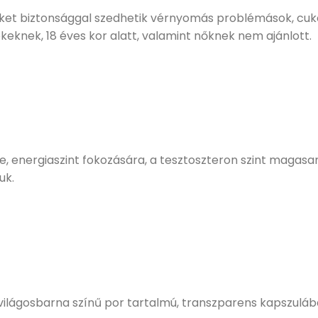
méket biztonsággal szedhetik vérnyomás problémások, cuko
keknek, 18 éves kor alatt, valamint nőknek nem ajánlott.
 energiaszint fokozására, a tesztoszteron szint magasan
uk.
 világosbarna színű por tartalmú, transzparens kapszuláb