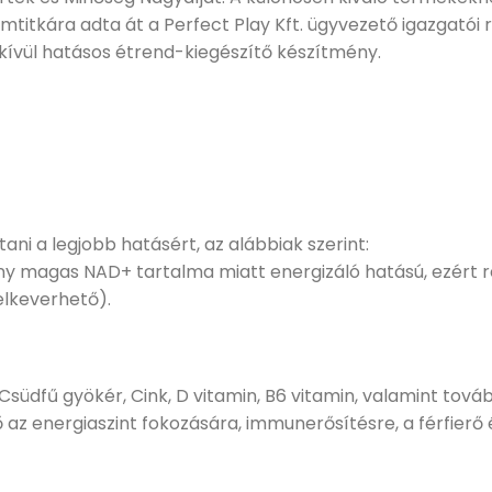
titkára adta át a Perfect Play Kft. ügyvezető igazgatói r
dkívül hatásos étrend-kiegészítő készítmény.
ni a legjobb hatásért, az alábbiak szerint:
ny magas NAD+ tartalma miatt energizáló hatású, ezért re
elkeverhető).
Csüdfű gyökér, Cink, D vitamin, B6 vitamin, valamint tová
az energiaszint fokozására, immunerősítésre, a férfierő é