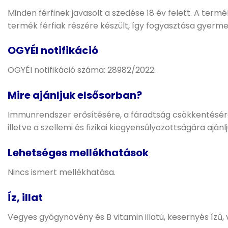
Minden férfinek javasolt a szedése 18 év felett. A ter
termék férfiak részére készült, így fogyasztása gyerme
OGYÉI notifikáció
OGYÉI notifikáció száma: 28982/2022.
Mire ajánljuk elsősorban?
Immunrendszer erősítésére, a fáradtság csökkentésére,
illetve a szellemi és fizikai kiegyensúlyozottságára ajánlj
Lehetséges mellékhatások
Nincs ismert mellékhatása.
Íz, illat
Vegyes gyógynövény és B vitamin illatú, kesernyés ízű,