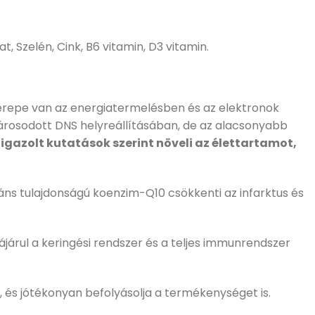
 Szelén, Cink, B6 vitamin, D3 vitamin.
zerepe van az energiatermelésben és az elektronok
károsodott DNS helyreállításában, de az alacsonyabb
azolt kutatások szerint növeli az élettartamot,
dáns tulajdonságú koenzim-Q10 csökkenti az infarktus és
árul a keringési rendszer és a teljes immunrendszer
t, és jótékonyan befolyásolja a termékenységet is.