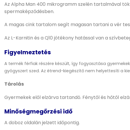
Az Alpha Man 400 mikrogramm szelén tartalmával tökéle
spermaképződésben.
A magas cink tartalom segít magasan tartani a vér tesz
Az L-Karnitin és a Q10 jótékony hatással van a szívbet
Figyelmeztetés
A termék férfiak részére készült, így fogyasztása gyermekek
gyógyszert szed. Az étrend-kiegészítő nem helyettesíti a k
Tárolás
Gyermekek elől elzárva tartandó. Fénytől és hőtől elzá
Minőségmegőrzési idő
A doboz oldalán jelzett időpontig.