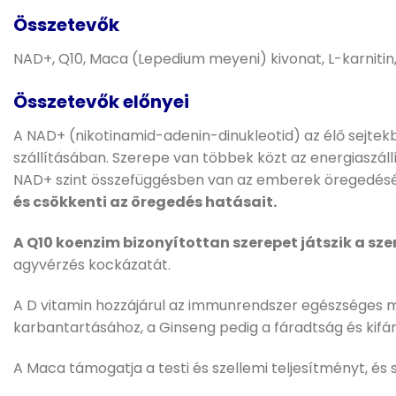
Összetevők
NAD+, Q10, Maca (Lepedium meyeni) kivonat, L-karnitin,
Összetevők
előnyei
A NAD+ (nikotinamid-adenin-dinukleotid) az élő sejte
szállításában. Szerepe van többek közt az energiaszál
NAD+ szint összefüggésben van az emberek öregedésév
és csökkenti az öregedés hatásait.
A Q10 koenzim bizonyítottan szerepet játszik a sz
agyvérzés kockázatát.
A D vitamin hozzájárul az immunrendszer egészséges mű
karbantartásához, a Ginseng pedig a fáradtság és kif
A Maca támogatja a testi és szellemi teljesítményt, és s