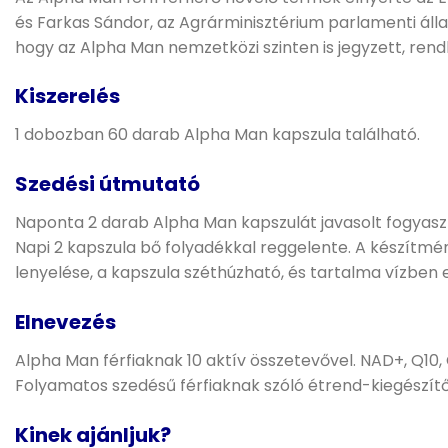
és Farkas Sándor, az Agrárminisztérium parlamenti állam
hogy az Alpha Man nemzetközi szinten is jegyzett, ren
Kiszerelés
1 dobozban 60 darab Alpha Man kapszula található.
Szedési útmutató
Naponta 2 darab Alpha Man kapszulát javasolt fogyaszta
Napi 2 kapszula bő folyadékkal reggelente. A készítmé
lenyelése, a kapszula széthúzható, és tartalma vízben 
Elnevezés
Alpha Man férfiaknak 10 aktív összetevővel. NAD+, Q10, 
Folyamatos szedésű férfiaknak szóló étrend-kiegészítő 
Kinek ajánljuk?