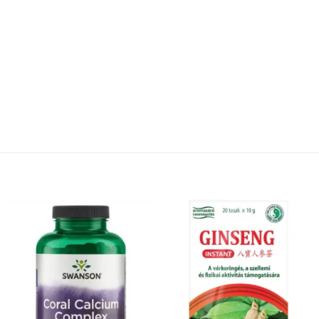
Kívánságlistához
Kívánságlistához
adás
adás