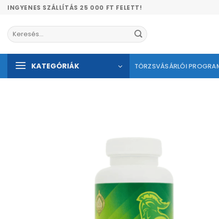
Skip
INGYENES SZÁLLÍTÁS 25 000 FT FELETT!
to
content
Keresés
a
következőre:
KATEGÓRIÁK
TÖRZSVÁSÁRLÓI PROGRA
Kíván