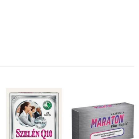
Kívánságlistához
Kívánságlistához
adás
adás