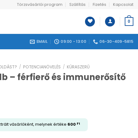
Törzsvásárlói program
Szállítás
Fizetés
Kapcsolat
0
EMAIL
09:00 - 13:00
06-30-409-5815
GOLDÁST?
/
POTENCIANÖVELÉS
/
KÚRASZERŰ
b – férfierő és immunerősítő
trált vásárlóként, melynek értéke
600
Ft