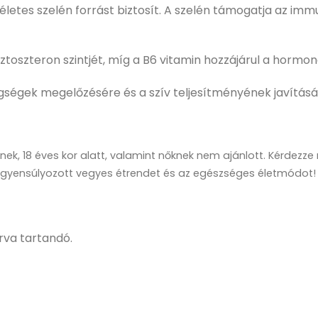
tes szelén forrást biztosít. A szelén támogatja az immu
toszteron szintjét, míg a B6 vitamin hozzájárul a hormoná
egségek megelőzésére és a szív teljesítményének javításá
nek, 18 éves kor alatt, valamint nőknek nem ajánlott. Kérdezz
iegyensúlyozott vegyes étrendet és az egészséges életmódot! N
rva tartandó.