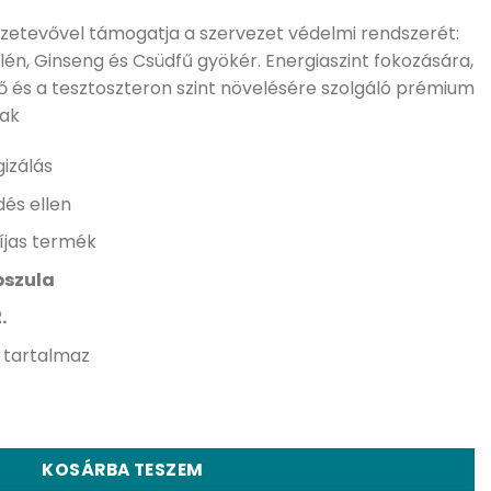
zetevővel támogatja a szervezet védelmi rendszerét:
elén, Ginseng és Csüdfű gyökér. Energiaszint fokozására,
ő és a tesztoszteron szint növelésére szolgáló prémium
nak
izálás
és ellen
íjas termék
pszula
.
 tartalmaz
 és immunerősítő vitamin mennyiség
KOSÁRBA TESZEM