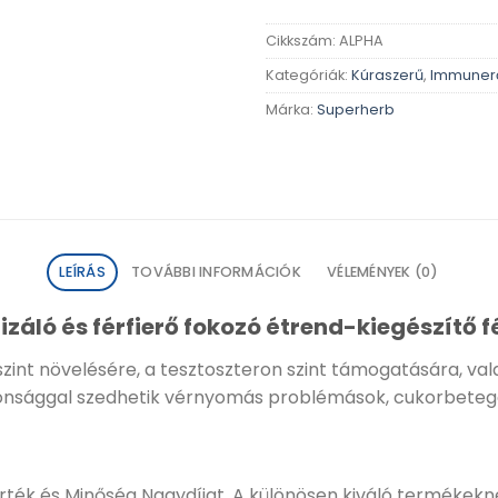
Cikkszám:
ALPHA
Kategóriák:
Kúraszerű
,
Immunerő
Márka:
Superherb
LEÍRÁS
TOVÁBBI INFORMÁCIÓK
VÉLEMÉNYEK (0)
áló és férfierő fokozó étrend-kiegészítő f
nt növelésére, a tesztoszteron szint támogatására, valam
tonsággal szedhetik vérnyomás problémások, cukorbetegek,
Érték és Minőség Nagydíjat. A különösen kiváló termékekne