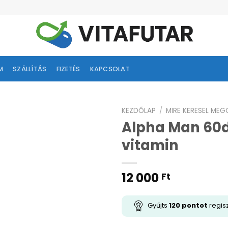
M
SZÁLLÍTÁS
FIZETÉS
KAPCSOLAT
KEZDŐLAP
/
MIRE KERESEL ME
Alpha Man 60d
ságlistához
vitamin
adás
12 000
Ft
Gyűjts
120
pontot
regisz