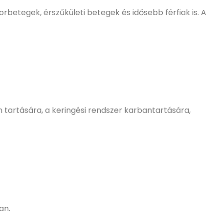
rbetegek, érszűkületi betegek és idősebb férfiak is. A
 tartására, a keringési rendszer karbantartására,
an.