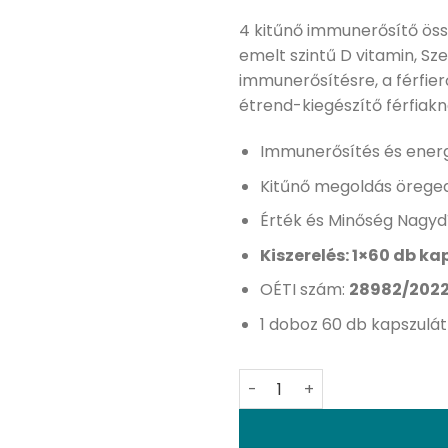
4 kitűnő immunerősítő öss
emelt szintű D vitamin, Sz
immunerősítésre, a férfier
étrend-kiegészítő férfiak
Immunerősítés és energ
Kitűnő megoldás öreged
Érték és Minőség Nagyd
Kiszerelés: 1×60 db ka
OÉTI szám:
28982/2022
1 doboz 60 db kapszulát
Alpha Man 60db - férfierő