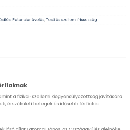
sítés
,
Potencianövelés
,
Testi és szellemi frissesség
érfiaknak
int a fizikai-szellemi kiegyensúlyozottság javítására
 érszűkületi betegek és idősebb férfiak is.
k járó díjat Latorcai János, az Országgyűlés alelnöke