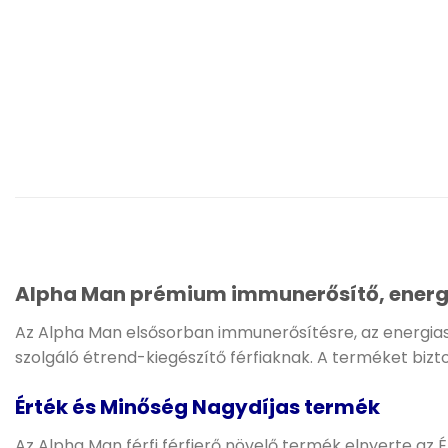
Alpha Man prémium immunerősítő, energiz
Az Alpha Man elsősorban immunerősítésre, az energiaszi
szolgáló étrend-kiegészítő férfiaknak. A terméket biz
Érték és Minőség Nagydíjas termék
Az Alpha Man férfi férfierő növelő termék elnyerte az 