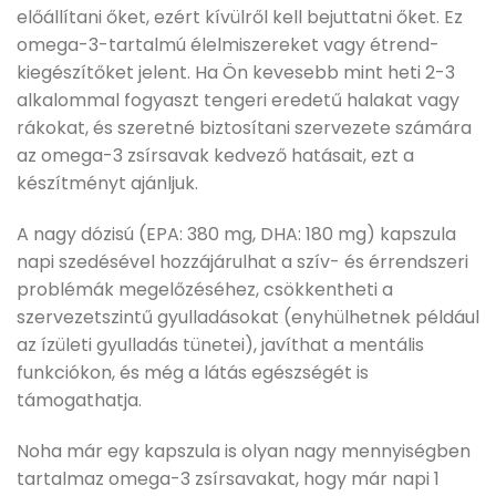
előállítani őket, ezért kívülről kell bejuttatni őket. Ez
omega-3-tartalmú élelmiszereket vagy étrend-
kiegészítőket jelent. Ha Ön kevesebb mint heti 2-3
alkalommal fogyaszt tengeri eredetű halakat vagy
rákokat, és szeretné biztosítani szervezete számára
az omega-3 zsírsavak kedvező hatásait, ezt a
készítményt ajánljuk.
A nagy dózisú (EPA: 380 mg, DHA: 180 mg) kapszula
napi szedésével hozzájárulhat a szív- és érrendszeri
problémák megelőzéséhez, csökkentheti a
szervezetszintű gyulladásokat (enyhülhetnek például
az ízületi gyulladás tünetei), javíthat a mentális
funkciókon, és még a látás egészségét is
támogathatja.
Noha már egy kapszula is olyan nagy mennyiségben
tartalmaz omega-3 zsírsavakat, hogy már napi 1