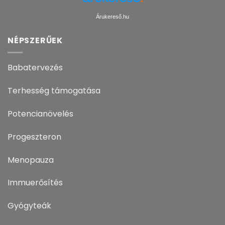
Árukereső.hu
NÉPSZERŰEK
Babatervezés
Terhesség támogatása
Potencianövelés
Progeszteron
Menopauza
Immuerősítés
Gyógyteák