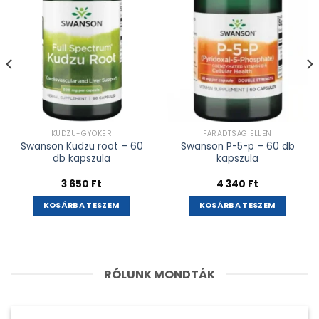
KUDZU-GYÖKÉR
FÁRADTSÁG ELLEN
Swanson Kudzu root – 60
Swanson P-5-p – 60 db
db kapszula
kapszula
3 650
Ft
4 340
Ft
KOSÁRBA TESZEM
KOSÁRBA TESZEM
RÓLUNK MONDTÁK