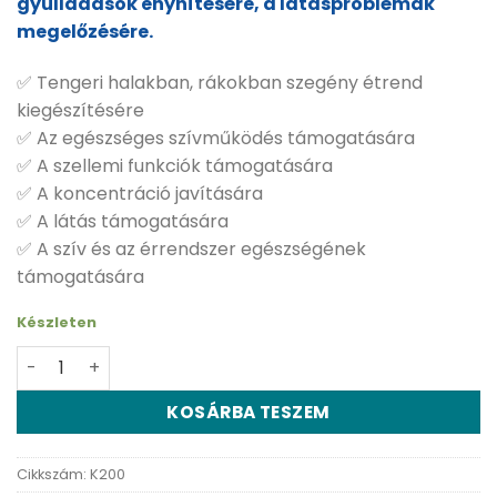
gyulladások enyhítésére, a látásproblémák
megelőzésére.
✅ Tengeri halakban, rákokban szegény étrend
kiegészítésére
✅ Az egészséges szívműködés támogatására
✅ A szellemi funkciók támogatására
✅ A koncentráció javítására
✅ A látás támogatására
✅ A szív és az érrendszer egészségének
támogatására
Készleten
Dr. Chen Omega-3 forte plus kapszula - 105 db mennyis
KOSÁRBA TESZEM
Cikkszám:
K200