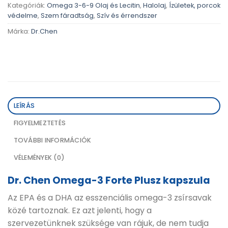
Kategóriák:
Omega 3-6-9 Olaj és Lecitin
,
Halolaj
,
Ízületek, porcok
védelme
,
Szem fáradtság
,
Szív és érrendszer
Márka:
Dr.Chen
LEÍRÁS
FIGYELMEZTETÉS
TOVÁBBI INFORMÁCIÓK
VÉLEMÉNYEK (0)
Dr. Chen Omega-3 Forte Plusz kapszula
Az EPA és a DHA az esszenciális omega-3 zsírsavak
közé tartoznak. Ez azt jelenti, hogy a
szervezetünknek szüksége van rájuk, de nem tudja