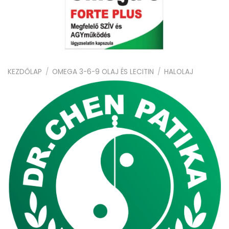
KEZDŐLAP
/
OMEGA 3-6-9 OLAJ ÉS LECITIN
/
HALOLAJ