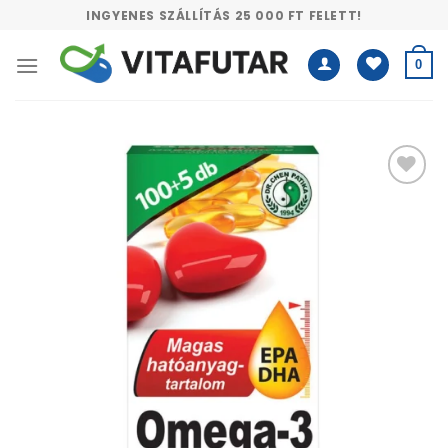
Skip
INGYENES SZÁLLÍTÁS 25 000 FT FELETT!
to
content
0
Kívánságlistához
adás