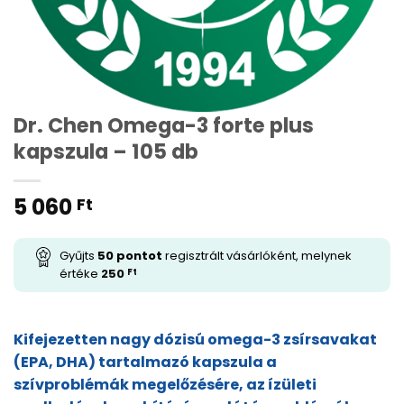
Dr. Chen Omega-3 forte plus
kapszula – 105 db
5 060
Ft
Gyűjts
50
pontot
regisztrált vásárlóként, melynek
értéke
250
Ft
Kifejezetten nagy dózisú omega-3 zsírsavakat
(EPA, DHA) tartalmazó kapszula a
szívproblémák megelőzésére, az ízületi