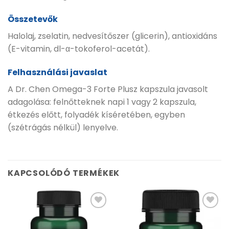
Összetevők
Halolaj, zselatin, nedvesítőszer (glicerin), antioxidáns
(E-vitamin, dl-α-tokoferol-acetát).
Felhasználási javaslat
A Dr. Chen Omega-3 Forte Plusz kapszula javasolt
adagolása: felnőtteknek napi 1 vagy 2 kapszula,
étkezés előtt, folyadék kíséretében, egyben
(szétrágás nélkül) lenyelve.
KAPCSOLÓDÓ TERMÉKEK
Kívánságlistához
Kívánságlistához
adás
adás