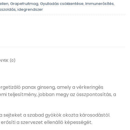
ellen
,
Grapefruitmag
,
Gyulladás csökkentése
,
Immunerősítés
,
sszoldás, idegrendszer
NYEK (0)
nergetizáló panax ginseng, amely a vérkeringés
lemi teljesítmény, jobban megy az összpontosítás, a
a sejteket a szabad gyökök okozta károsodástól.
ősíti a szervezet ellenálló képességét.