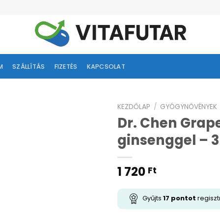
M
SZÁLLÍTÁS
FIZETÉS
KAPCSOLAT
KEZDŐLAP
/
GYÓGYNÖVÉNYEK
Dr. Chen Grap
ságlistához
ginsenggel – 
adás
1 720
Ft
Gyűjts
17
pontot
regiszt