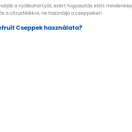
atják a nyálkahártyát, ezért fogyasztás előtt mindenképpe
giás a citrusfélékre, ne használja a cseppeket!
efruit Cseppek használata?