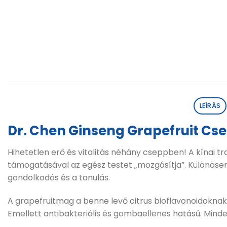
LEÍRÁS
Dr. Chen Ginseng Grapefruit Cs
Hihetetlen erő és vitalitás néhány cseppben! A kínai tr
támogatásával az egész testet „mozgósítja”. Különösen j
gondolkodás és a tanulás.
A grapefruitmag a benne levő citrus bioflavonoidoknak
Emellett antibakteriális és gombaellenes hatású. Mind