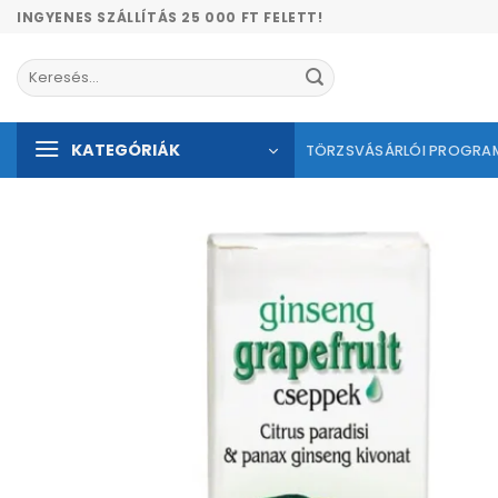
Skip
INGYENES SZÁLLÍTÁS 25 000 FT FELETT!
to
content
Keresés
a
következőre:
KATEGÓRIÁK
TÖRZSVÁSÁRLÓI PROGRA
Kíván