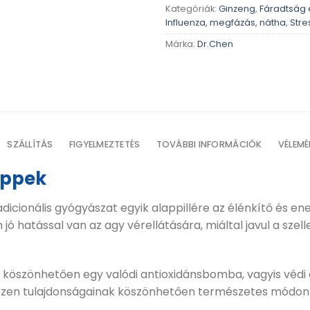
Kategóriák:
Ginzeng
,
Fáradtság 
Influenza, megfázás, nátha
,
Stre
Márka:
Dr.Chen
SZÁLLÍTÁS
FIGYELMEZTETÉS
TOVÁBBI INFORMÁCIÓK
VÉLEMÉ
eppek
adicionális gyógyászat egyik alappillére az élénkítő és e
ó hatással van az agy vérellátására, miáltal javul a szel
 köszönhetően egy valódi antioxidánsbomba, vagyis védi 
ezen tulajdonságainak köszönhetően természetes módon er