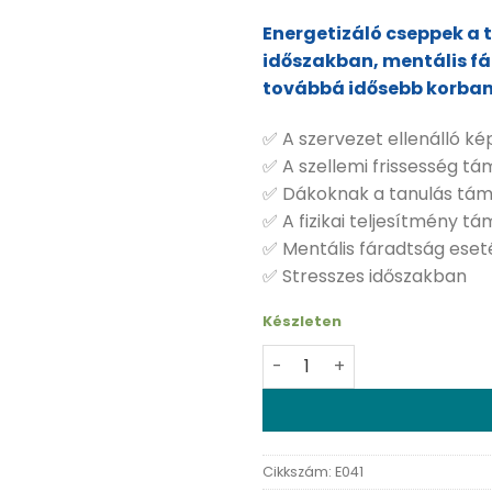
Energetizáló cseppek a t
időszakban, mentális fá
továbbá idősebb korban
✅ A szervezet ellenálló k
✅ A szellemi frissesség t
✅ Dákoknak a tanulás tá
✅ A fizikai teljesítmény t
✅ Mentális fáradtság eset
✅ Stresszes időszakban
Készleten
Dr. Chen Grapefruit csepp
Cikkszám:
E041