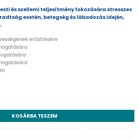
esti és szellemi teljesítmény fokozására stresszes
radtság esetén, betegség és lábadozás idején,
.
épességének erősítésére
ámogatására
mogatására
ámogatására
én
ek ginsenggel - 30 ml mennyiség
KOSÁRBA TESZEM