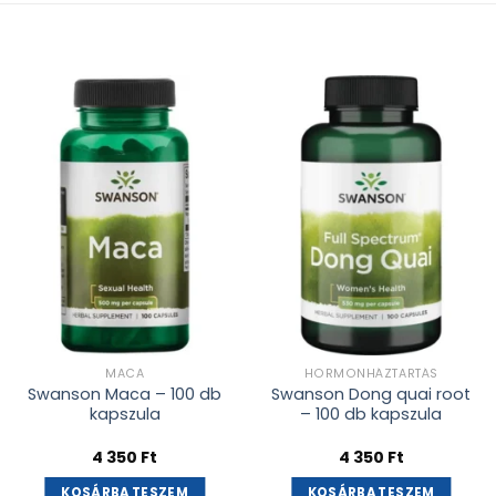
Kívánságlistához
Kívánságlistához
adás
adás
MACA
HORMONHÁZTARTÁS
Swanson Maca – 100 db
Swanson Dong quai root
kapszula
– 100 db kapszula
4 350
Ft
4 350
Ft
KOSÁRBA TESZEM
KOSÁRBA TESZEM