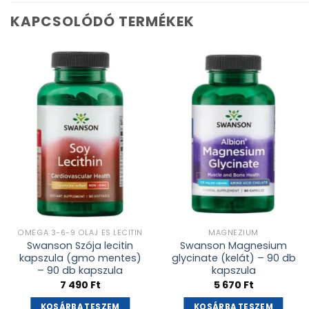
KAPCSOLÓDÓ TERMÉKEK
Kívánságlistához
Kívánságlistához
adás
adás
OMEGA 3-6-9 OLAJ ÉS LECITIN
MAGNÉZIUM
Swanson Szója lecitin
Swanson Magnesium
kapszula (gmo mentes)
glycinate (kelát) – 90 db
– 90 db kapszula
kapszula
7 490
Ft
5 670
Ft
KOSÁRBA TESZEM
KOSÁRBA TESZEM