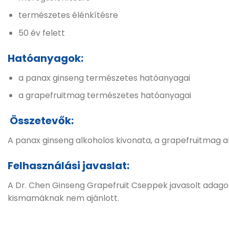
természetes élénkítésre
50 év felett
Hatóanyagok:
a panax ginseng természetes hatóanyagai
a grapefruitmag természetes hatóanyagai
Összetevők:
A panax ginseng alkoholos kivonata, a grapefruitmag al
Felhasználási javaslat:
A Dr. Chen Ginseng Grapefruit Cseppek javasolt adagolá
kismamáknak nem ajánlott.