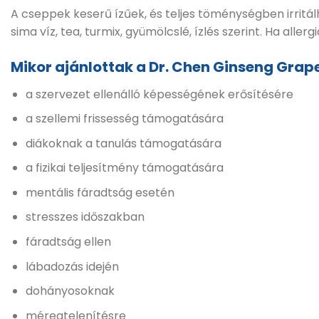
A cseppek keserű ízűek, és teljes töménységben irritálh
sima víz, tea, turmix, gyümölcslé, ízlés szerint. Ha aller
Mikor ajánlottak a Dr. Chen Ginseng Grap
a szervezet ellenálló képességének erősítésére
a szellemi frissesség támogatására
diákoknak a tanulás támogatására
a fizikai teljesítmény támogatására
mentális fáradtság esetén
stresszes időszakban
fáradtság ellen
lábadozás idején
dohányosoknak
méregtelenítésre