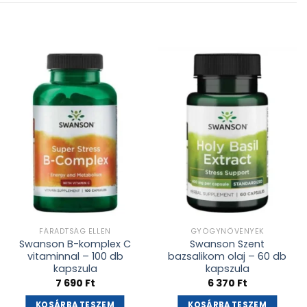
Kívánságlistához
Kívánságlistához
adás
adás
FÁRADTSÁG ELLEN
GYÓGYNÖVÉNYEK
Swanson B-komplex C
Swanson Szent
vitaminnal – 100 db
bazsalikom olaj – 60 db
kapszula
kapszula
7 690
Ft
6 370
Ft
KOSÁRBA TESZEM
KOSÁRBA TESZEM