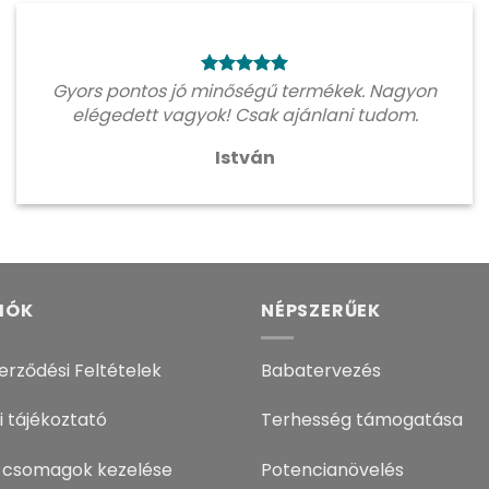
Gyors pontos jó minőségű termékek. Nagyon
elégedett vagyok! Csak ajánlani tudom.
István
IÓK
NÉPSZERŰEK
erződési Feltételek
Babatervezés
i tájékoztató
Terhesség támogatása
 csomagok kezelése
Potencianövelés