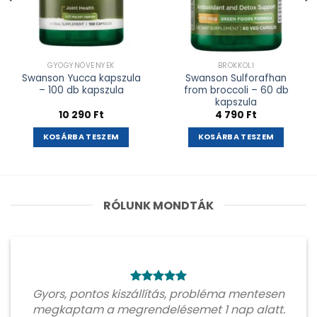
GYÓGYNÖVÉNYEK
BROKKOLI
Swanson Yucca kapszula
Swanson Sulforafhan
– 100 db kapszula
from broccoli – 60 db
kapszula
10 290
Ft
4 790
Ft
KOSÁRBA TESZEM
KOSÁRBA TESZEM
RÓLUNK MONDTÁK
Gyors, pontos kiszállítás, probléma mentesen
megkaptam a megrendelésemet 1 nap alatt.