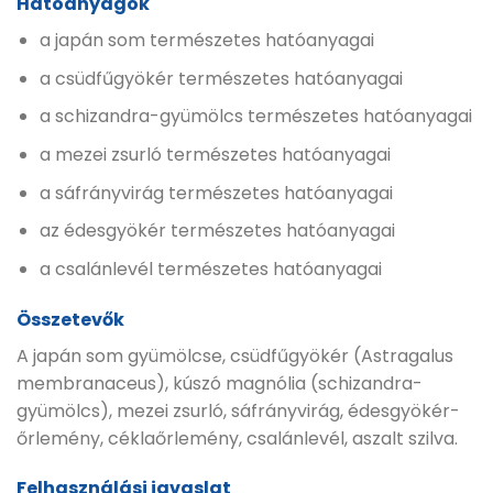
Hatóanyagok
a japán som természetes hatóanyagai
a csüdfűgyökér természetes hatóanyagai
a schizandra-gyümölcs természetes hatóanyagai
a mezei zsurló természetes hatóanyagai
a sáfrányvirág természetes hatóanyagai
az édesgyökér természetes hatóanyagai
a csalánlevél természetes hatóanyagai
Összetevők
A japán som gyümölcse, csüdfűgyökér (Astragalus
membranaceus), kúszó magnólia (schizandra-
gyümölcs), mezei zsurló, sáfrányvirág, édesgyökér-
őrlemény, céklaőrlemény, csalánlevél, aszalt szilva.
Felhasználási javaslat