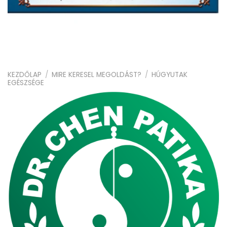
KEZDŐLAP
/
MIRE KERESEL MEGOLDÁST?
/
HÚGYUTAK
EGÉSZSÉGE