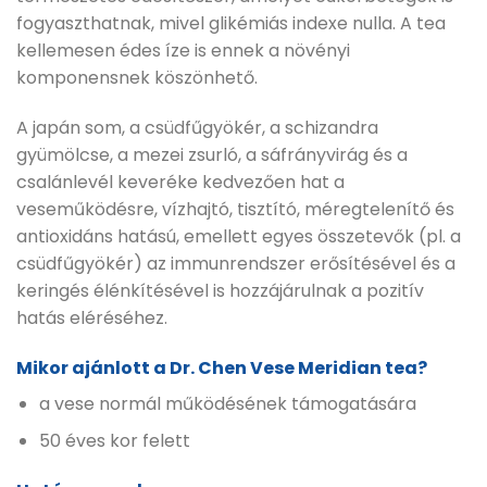
fogyaszthatnak, mivel glikémiás indexe nulla. A tea
kellemesen édes íze is ennek a növényi
komponensnek köszönhető.
A japán som, a csüdfűgyökér, a schizandra
gyümölcse, a mezei zsurló, a sáfrányvirág és a
csalánlevél keveréke kedvezően hat a
veseműködésre, vízhajtó, tisztító, méregtelenítő és
antioxidáns hatású, emellett egyes összetevők (pl. a
csüdfűgyökér) az immunrendszer erősítésével és a
keringés élénkítésével is hozzájárulnak a pozitív
hatás eléréséhez.
Mikor ajánlott a Dr. Chen Vese Meridian tea?
a vese normál működésének támogatására
50 éves kor felett