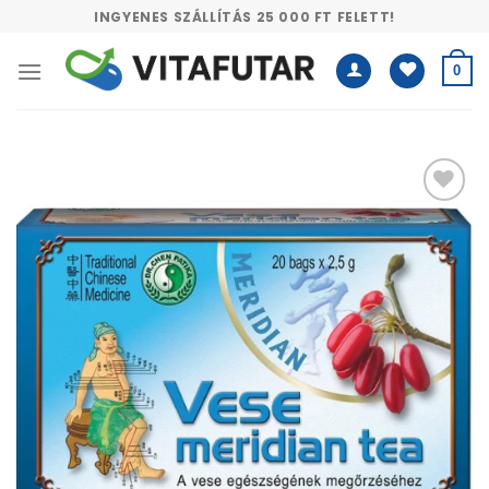
Skip
INGYENES SZÁLLÍTÁS 25 000 FT FELETT!
to
content
0
Kívánságlistához
adás