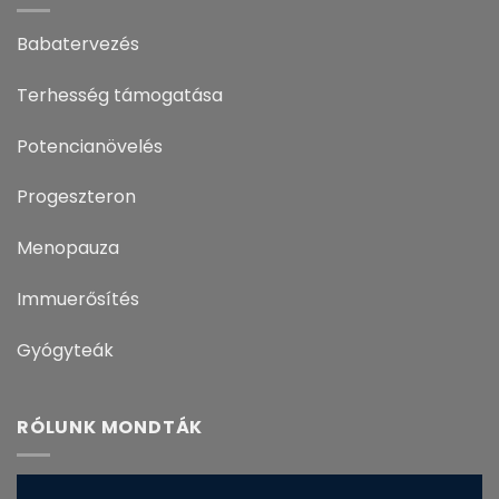
Babatervezés
Terhesség támogatása
Potencianövelés
Progeszteron
Menopauza
Immuerősítés
Gyógyteák
RÓLUNK MONDTÁK