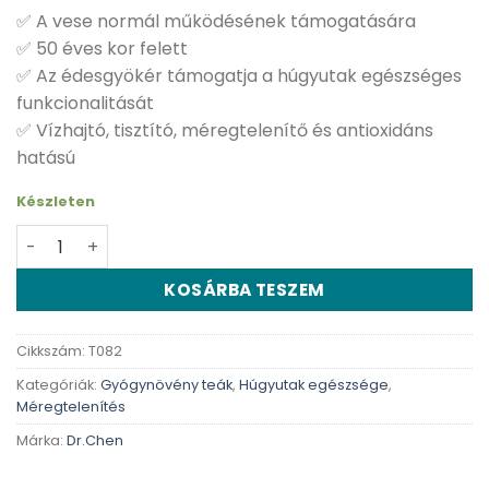
✅ A vese normál működésének támogatására
✅ 50 éves kor felett
✅ Az édesgyökér támogatja a húgyutak egészséges
funkcionalitását
✅ Vízhajtó, tisztító, méregtelenítő és antioxidáns
hatású
Készleten
Dr. Chen Vese meridián tea - 20 db mennyiség
KOSÁRBA TESZEM
Cikkszám:
T082
Kategóriák:
Gyógynövény teák
,
Húgyutak egészsége
,
Méregtelenítés
Márka:
Dr.Chen