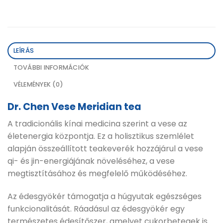
LEÍRÁS
TOVÁBBI INFORMÁCIÓK
VÉLEMÉNYEK (0)
Dr. Chen Vese Meridian tea
A tradicionális kínai medicina szerint a vese az
életenergia központja. Ez a holisztikus szemlélet
alapján összeállított teakeverék hozzájárul a vese
qi- és jin-energiájának növeléséhez, a vese
megtisztításához és megfelelő működéséhez.
Az édesgyökér támogatja a húgyutak egészséges
funkcionalitását. Ráadásul az édesgyökér egy
természetes édesítőszer, amelyet cukorbetegek is