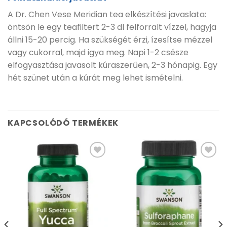
A Dr. Chen Vese Meridian tea elkészítési javaslata:
öntsön le egy teafiltert 2-3 dl felforralt vízzel, hagyja
állni 15-20 percig. Ha szükségét érzi, ízesítse mézzel
vagy cukorral, majd igya meg. Napi 1-2 csésze
elfogyasztása javasolt kúraszerűen, 2-3 hónapig. Egy
hét szünet után a kúrát meg lehet ismételni.
KAPCSOLÓDÓ TERMÉKEK
Kívánságlistához
Kívánságlistához
adás
adás