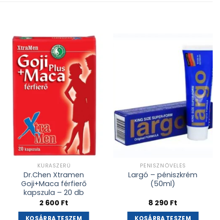
Kívánságlistához
Kívánságlistához
adás
adás
KÚRASZERŰ
PÉNISZNÖVELÉS
Dr.Chen Xtramen
Largó – péniszkrém
Goji+Maca férfierő
(50ml)
kapszula – 20 db
2 600
Ft
8 290
Ft
KOSÁRBA TESZEM
KOSÁRBA TESZEM