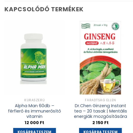
KAPCSOLÓDÓ TERMÉKEK
Kívánságlistához
Kívánságlistához
adás
adás
KÚRASZERŰ
FÁRADTSÁG ELLEN
Alpha Man 60db –
Dr.Chen Ginzeng Instant
férfierő és immunerősítő
tea – 20 tasak | Mentális
vitamin
energiák mozgósítására
12 000
Ft
2 150
Ft
KOSÁRBA TESZEM
KOSÁRBA TESZEM