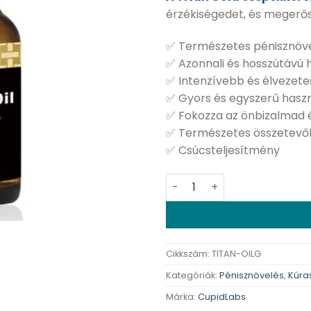
érzékiségedet, és megerő
✅ Természetes pénisznöve
✅ Azonnali és hosszútávú 
✅ Intenzívebb és élvezet
✅ Gyors és egyszerű hasz
✅ Fokozza az önbizalmad
✅ Természetes összetevő
✅ Csúcsteljesítmény
Titan Enlarge Oil Gold - 10
Cikkszám:
TITAN-OILG
Kategóriák:
Pénisznövelés
,
Kúra
Márka:
CupidLabs