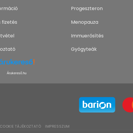
nformáció
Progeszteron
 fizetés
Menopauza
tvétel
Immuerősítés
koztató
Gyógyteák
Árukereső.hu
COOKIE TÁJÉKOZTATÓ
IMPRESSZUM