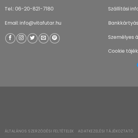
Tel.: 06-20-821-7180
Szállítási i
Email: info@vitafutar.hu
Bankkártyás
Személyes á
Cookie tájé
ÁLTALÁNOS SZERZŐDÉSI FELTÉTELEK
ADATKEZELÉSI TÁJÉKOZTATÓ