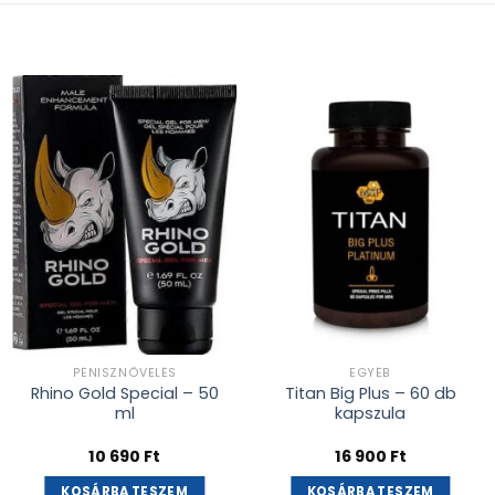
Kívánságlistához
Kívánságlistához
adás
adás
PÉNISZNÖVELÉS
EGYÉB
Rhino Gold Special – 50
Titan Big Plus – 60 db
ml
kapszula
10 690
Ft
16 900
Ft
KOSÁRBA TESZEM
KOSÁRBA TESZEM