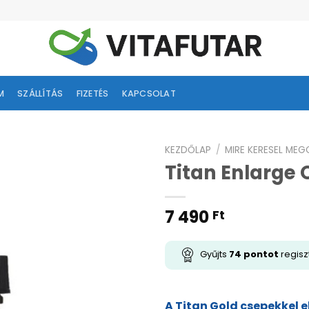
M
SZÁLLÍTÁS
FIZETÉS
KAPCSOLAT
KEZDŐLAP
/
MIRE KERESEL ME
Titan Enlarge O
ságlistához
adás
7 490
Ft
Gyűjts
74
pontot
regisz
A Titan Gold csepekkel
e