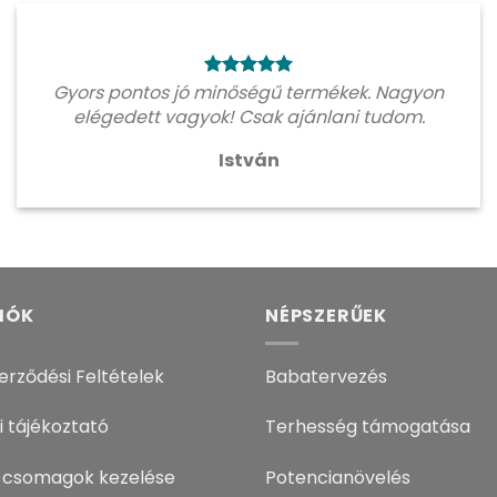
Gyors pontos jó minőségű termékek. Nagyon
elégedett vagyok! Csak ajánlani tudom.
István
IÓK
NÉPSZERŰEK
erződési Feltételek
Babatervezés
i tájékoztató
Terhesség támogatása
 csomagok kezelése
Potencianövelés