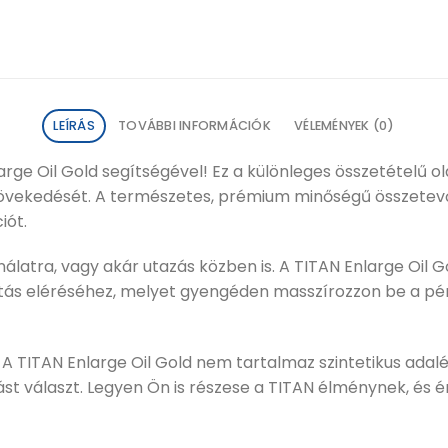
LEÍRÁS
TOVÁBBI INFORMÁCIÓK
VÉLEMÉNYEK (0)
rge Oil Gold segítségével! Ez a különleges összetételű ola
ekedését. A természetes, prémium minőségű összetevők k
iót.
ználatra, vagy akár utazás közben is. A TITAN Enlarge Oil
atás eléréséhez, melyet gyengéden masszírozzon be a pé
 A TITAN Enlarge Oil Gold nem tartalmaz szintetikus adalé
t választ. Legyen Ön is részese a TITAN élménynek, és é