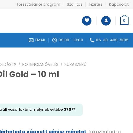
Törzsvásárlói program
Szállítás
Fizetés
Kapcsolat
0
EMAIL
09:00 - 13:00
06-30-409-5815
GOLDÁST?
/
POTENCIANÖVELÉS
/
KÚRASZERŰ
il Gold – 10 ml
trált vásárlóként, melynek értéke
370
Ft
lérheted a vágyott pénisz méretet
, fokozhatod az