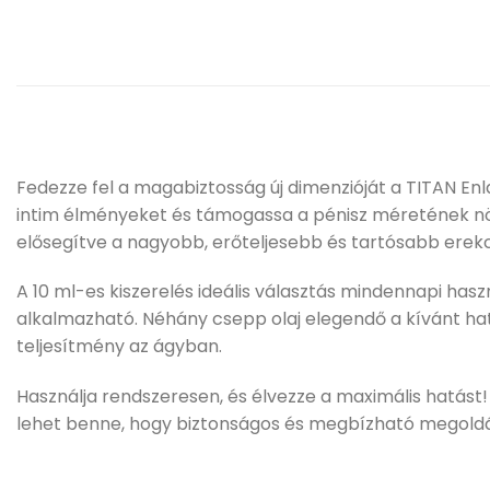
Fedezze fel a magabiztosság új dimenzióját a TITAN Enla
intim élményeket és támogassa a pénisz méretének növ
elősegítve a nagyobb, erőteljesebb és tartósabb erekc
A 10 ml-es kiszerelés ideális választás mindennapi has
alkalmazható. Néhány csepp olaj elegendő a kívánt h
teljesítmény az ágyban.
Használja rendszeresen, és élvezze a maximális hatást!
lehet benne, hogy biztonságos és megbízható megoldás