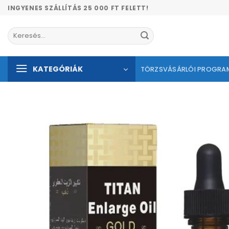
Skip
INGYENES SZÁLLÍTÁS 25 000 FT FELETT!
to
content
Keresés
a
következőre:
KATEGÓRIÁK
TÖRZSVÁSÁRLÓI PROGRA
Kíván