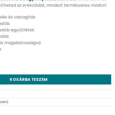
sítheted az erekciódat, mindezt természetes módon!
lés és vastagítás
hatás
esebb együttlétek
nálat
 és magabiztosságod
k
 ml mennyiség
KOSÁRBA TESZEM
szerű