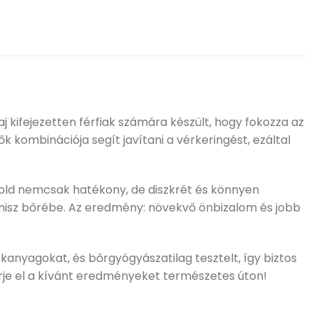
j kifejezetten férfiak számára készült, hogy fokozza az
ombinációja segít javítani a vérkeringést, ezáltal
 Gold nemcsak hatékony, de diszkrét és könnyen
nisz bőrébe. Az eredmény: növekvő önbizalom és jobb
kanyagokat, és bőrgyógyászatilag tesztelt, így biztos
rje el a kívánt eredményeket természetes úton!