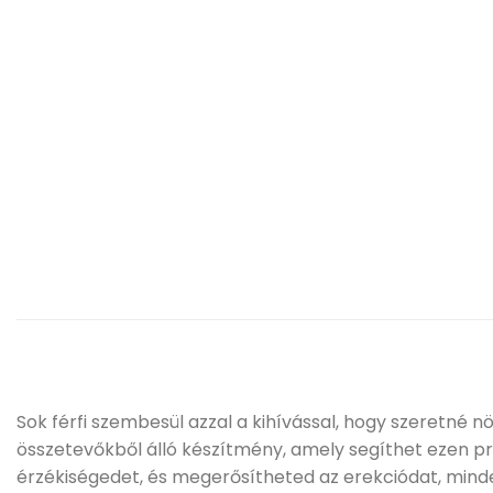
Sok férfi szembesül azzal a kihívással, hogy szeretné nö
összetevőkből álló készítmény, amely segíthet ezen p
érzékiségedet, és megerősítheted az erekciódat, min