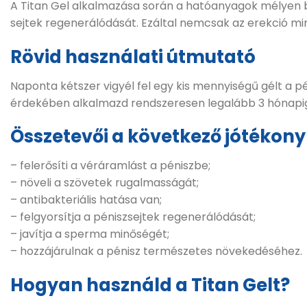
A Titan Gel alkalmazása során a hatóanyagok mélyen be
sejtek regenerálódását.
Ezáltal nemcsak az erekció mi
Rövid használati útmutató
Naponta kétszer vigyél fel egy kis mennyiségű gélt a pé
érdekében alkalmazd rendszeresen legalább 3 hónapi
Összetevői a következő jótékony 
– felerősíti a véráramlást a péniszbe;
– növeli a szövetek rugalmasságát;
– antibakteriális hatása van;
– felgyorsítja a péniszsejtek regenerálódását;
– javítja a sperma minőségét;
– hozzájárulnak a pénisz természetes növekedéséhez.
Hogyan használd a Titan Gelt?