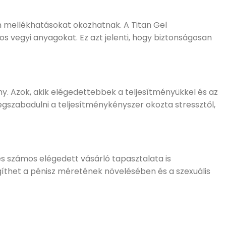
n mellékhatásokat okozhatnak. A Titan Gel
vegyi anyagokat. Ez azt jelenti, hogy biztonságosan
y. Azok, akik elégedettebbek a teljesítményükkel és az
szabadulni a teljesítménykényszer okozta stressztől,
 és számos elégedett vásárló tapasztalata is
het a pénisz méretének növelésében és a szexuális