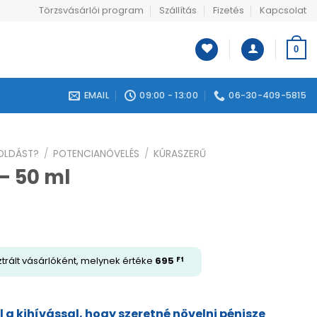
Törzsvásárlói program
Szállítás
Fizetés
Kapcsolat
0
EMAIL
09:00 - 13:00
06-30-409-5815
GOLDÁST?
/
POTENCIANÖVELÉS
/
KÚRASZERŰ
 – 50 ml
trált vásárlóként, melynek értéke
695
Ft
l a kihívással, hogy szeretné növelni pénisze