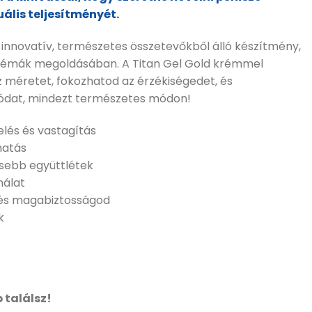
uális teljesítményét.
 innovatív, természetes összetevőkből álló készítmény,
lémák megoldásában.​ A Titan Gel Gold krémmel
z méretet, fokozhatod az érzékiségedet, és
ódat, mindezt természetes módon!
lés és vastagítás
hatás
esebb együttlétek
nálat
 és magabiztosságod
k
 találsz!