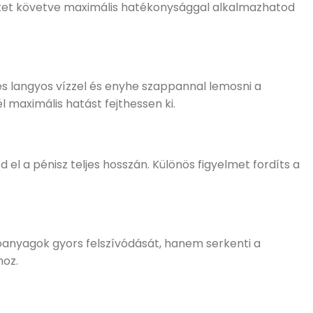
éseket követve maximális hatékonysággal alkalmazhatod
es langyos vízzel és enyhe szappannal lemosni a
l maximális hatást fejthessen ki.
l a pénisz teljes hosszán. Különös figyelmet fordíts a
tóanyagok gyors felszívódását, hanem serkenti a
hoz.