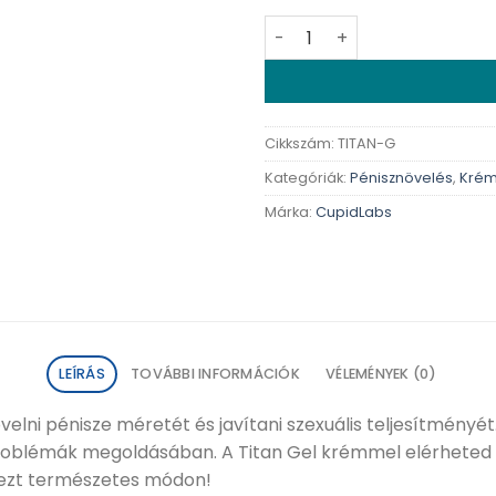
Titan Gel Gold - 50 ml men
Cikkszám:
TITAN-G
Kategóriák:
Pénisznövelés
,
Kré
Márka:
CupidLabs
LEÍRÁS
TOVÁBBI INFORMÁCIÓK
VÉLEMÉNYEK (0)
velni pénisze méretét és javítani szexuális teljesítményét
roblémák megoldásában.​ A Titan Gel krémmel elérheted 
dezt természetes módon!