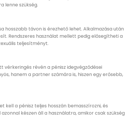
a lenne szükség.
a hosszabb távon is érezhető lehet. Alkalmazása után
ít. Rendszeres használat mellett pedig elősegítheti a
xuális teljesítményt.
tt vérkeringés révén a pénisz idegvégződései
nyös, hanem a partner számára is, hiszen egy erősebb,
 kell a pénisz teljes hosszán bemasszírozni, és
l azonnal készen áll a használatra, amikor csak szükség