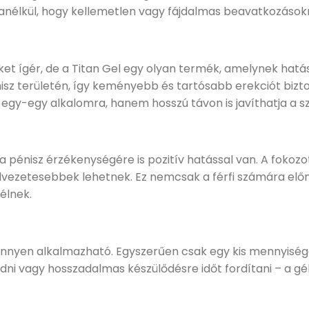
nélkül, hogy kellemetlen vagy fájdalmas beavatkozásokr
t ígér, de a Titan Gel egy olyan termék, amelynek hatás
sz területén, így keményebb és tartósabb erekciót biztos
y-egy alkalomra, hanem hosszú távon is javíthatja a sze
énisz érzékenységére is pozitív hatással van. A fokozo
élvezetesebbek lehetnek. Ez nemcsak a férfi számára elő
élnek.
önnyen alkalmazható. Egyszerűen csak egy kis mennyiséget
edni vagy hosszadalmas készülődésre időt fordítani – a gé