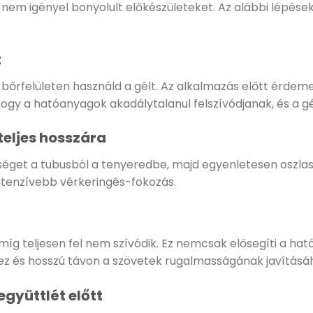
gy nem igényel bonyolult előkészületeket. Az alábbi lép
t
bőrfelületen használd a gélt. Az alkalmazás előtt érdem
hogy a hatóanyagok akadálytalanul felszívódjanak, és a gé
 teljes hosszára
get a tubusból a tenyeredbe, majd egyenletesen oszlasd e
gintenzívebb vérkeringés-fokozás.
míg teljesen fel nem szívódik. Ez nemcsak elősegíti a ha
hez és hosszú távon a szövetek rugalmasságának javításá
gyüttlét előtt