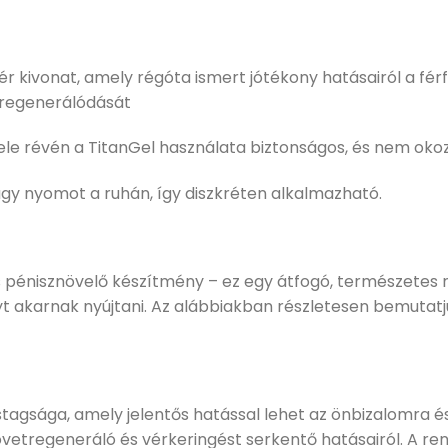
ér kivonat, amely régóta ismert jótékony hatásairól a fér
 regenerálódását
e révén a TitanGel használata biztonságos, és nem oko
agy nyomot a ruhán, így diszkréten alkalmazható.
 pénisznövelő készítmény – ez egy átfogó, természetes
yt akarnak nyújtani. Az alábbiakban részletesen bemutat
stagsága, amely jelentős hatással lehet az önbizalomra é
etregeneráló és vérkeringést serkentő hatásairól. A re