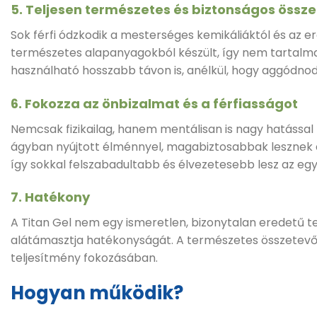
5. Teljesen természetes és biztonságos össz
Sok férfi ódzkodik a mesterséges kemikáliáktól és az 
természetes alapanyagokból készült, így nem tartalma
használható hosszabb távon is, anélkül, hogy aggódnod
6. Fokozza az önbizalmat és a férfiasságot
Nemcsak fizikailag, hanem mentálisan is nagy hatással
ágyban nyújtott élménnyel, magabiztosabbak lesznek a
így sokkal felszabadultabb és élvezetesebb lesz az egy
7. Hatékony
A Titan Gel nem egy ismeretlen, bizonytalan eredetű ter
alátámasztja hatékonyságát. A természetes összetev
teljesítmény fokozásában.
Hogyan működik?