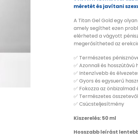
méretét és javítani szex
A Titan Gel Gold egy olyan
amely segíthet ezen prob
elérheted a vágyott pénis
megerősítheted az erekci
✅ Természetes pénisznöve
✅ Azonnali és hosszútávú 
✅ Intenzívebb és élvezet
✅ Gyors és egysuerű hasz
✅ Fokozza az önbizalmad
✅ Természetes összetevő
✅ Csúcsteljesítmény
Kiszerelés: 50 ml
Hosszabb leírást lentebb