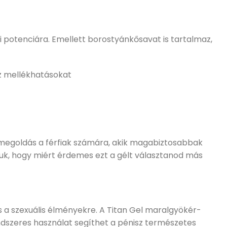
fi potenciára. Emellett borostyánkősavat is tartalmaz,
z mellékhatásokat
 megoldás a férfiak számára, akik magabiztosabbak
juk, hogy miért érdemes ezt a gélt választanod más
s a szexuális élményekre. A Titan Gel maralgyökér-
ndszeres használat segíthet a pénisz természetes