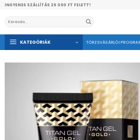
Skip
INGYENES SZÁLLÍTÁS 25 000 FT FELETT!
to
content
Keresés
a
következőre:
KATEGÓRIÁK
TÖRZSVÁSÁRLÓI PROGRA
Kíván