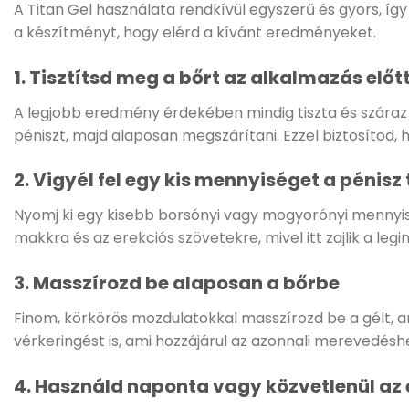
A Titan Gel használata rendkívül egyszerű és gyors, í
a készítményt, hogy elérd a kívánt eredményeket.
1. Tisztítsd meg a bőrt az alkalmazás előt
A legjobb eredmény érdekében mindig tiszta és száraz 
péniszt, majd alaposan megszárítani. Ezzel biztosítod, 
2. Vigyél fel egy kis mennyiséget a pénisz
Nyomj ki egy kisebb borsónyi vagy mogyorónyi mennyisé
makkra és az erekciós szövetekre, mivel itt zajlik a le
3. Masszírozd be alaposan a bőrbe
Finom, körkörös mozdulatokkal masszírozd be a gélt, a
vérkeringést is, ami hozzájárul az azonnali merevedés
4. Használd naponta vagy közvetlenül az e