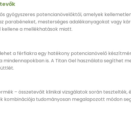
etevők
erős gyógyszeres potencianövelőktől, amelyek kellemetle
z parabéneket, mesterséges adalékanyagokat vagy káros 
 kellene a mellékhatások miatt.
 lehet a férfiakra egy hatékony potencianövelő készítmén
 mindennapokban is. A Titan Gel használata segíthet meg
üttlét.
mék – összetevőit klinikai vizsgálatok során tesztelték,
ők kombinációja tudományosan megalapozott módon segít