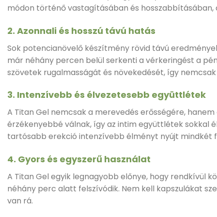
módon történő vastagításában és hosszabbításában, a
2. Azonnali és hosszú távú hatás
Sok potencianövelő készítmény rövid távú eredményeke
már néhány percen belül serkenti a vérkeringést a péni
szövetek rugalmasságát és növekedését, így nemcsak eg
3. Intenzívebb és élvezetesebb együttlétek
A Titan Gel nemcsak a merevedés erősségére, hanem a p
érzékenyebbé válnak, így az intim együttlétek sokkal 
tartósabb erekció intenzívebb élményt nyújt mindkét f
4. Gyors és egyszerű használat
A Titan Gel egyik legnagyobb előnye, hogy rendkívül k
néhány perc alatt felszívódik. Nem kell kapszulákat sz
van rá.