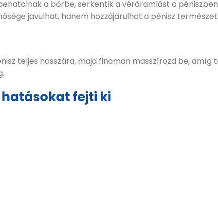
hatolnak a bőrbe, serkentik a véráramlást a péniszben, 
nősége javulhat, hanem hozzájárulhat a pénisz természet
nisz teljes hosszára, majd finoman masszírozd be, amíg te
g.
hatásokat fejti ki