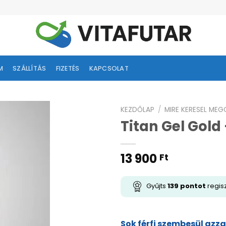
M
SZÁLLÍTÁS
FIZETÉS
KAPCSOLAT
KEZDŐLAP
/
MIRE KERESEL ME
Titan Gel Gold
ságlistához
adás
13 900
Ft
Gyűjts
139
pontot
regisz
Sok férfi szembesül azza