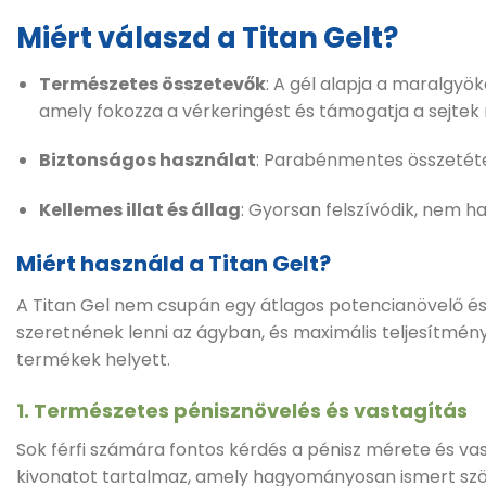
Miért válaszd a Titan Gelt?
Természetes összetevők
:
A gél alapja a maralgyök
amely fokozza a vérkeringést és támogatja a sejtek
Biztonságos használat
:
Parabénmentes összetétel
Kellemes illat és állag
:
Gyorsan felszívódik, nem h
Miért használd a Titan Gelt?
A Titan Gel nem csupán egy átlagos potencianövelő és
szeretnének lenni az ágyban, és maximális teljesítmén
termékek helyett.
1. Természetes pénisznövelés és vastagítás
Sok férfi számára fontos kérdés a pénisz mérete és va
kivonatot tartalmaz, amely hagyományosan ismert szöv