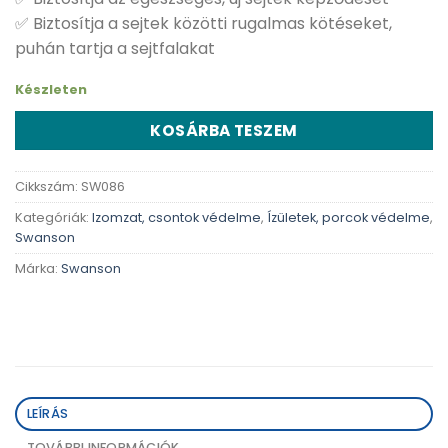
✅ Biztosítja a sejtek közötti rugalmas kötéseket,
puhán tartja a sejtfalakat
Készleten
KOSÁRBA TESZEM
Cikkszám:
SW086
Kategóriák:
Izomzat, csontok védelme
,
Ízületek, porcok védelme
,
Swanson
Márka:
Swanson
LEÍRÁS
TOVÁBBI INFORMÁCIÓK