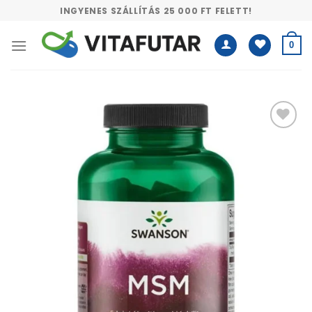
Skip
INGYENES SZÁLLÍTÁS 25 000 FT FELETT!
to
content
0
Kívánságlistához
adás