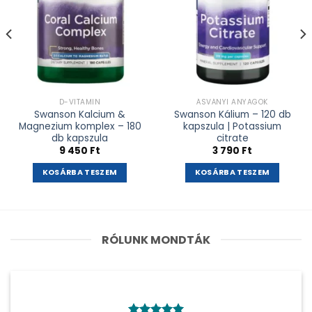
D-VITAMIN
ÁSVÁNYI ANYAGOK
Swanson Kalcium &
Swanson Kálium – 120 db
Magnezium komplex – 180
kapszula | Potassium
db kapszula
citrate
9 450
Ft
3 790
Ft
KOSÁRBA TESZEM
KOSÁRBA TESZEM
RÓLUNK MONDTÁK