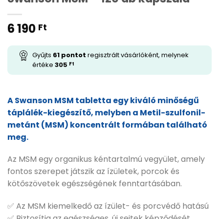
6 190
Ft
Gyűjts
61
pontot
regisztrált vásárlóként, melynek
értéke
305
Ft
A Swanson MSM tabletta egy kiváló minőségű
táplálék-kiegészítő, melyben a Metil-szulfonil-
metánt (MSM) koncentrált formában található
meg.
Az MSM egy organikus kéntartalmú vegyület, amely
fontos szerepet játszik az ízületek, porcok és
kötőszövetek egészségének fenntartásában.
✅ Az MSM kiemelkedő az ízület- és porcvédő hatású
✅ Biztosítja az egészséges, új sejtek képződését