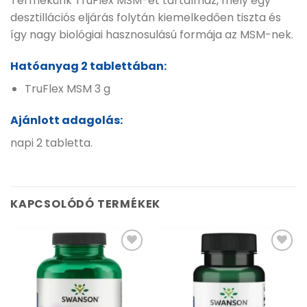
Termékünk TruFlex MSM-et tartalmaz, mely egy
desztillációs eljárás folytán kiemelkedően tiszta és
így nagy biológiai hasznosulású formája az MSM-nek.
Hatóanyag 2 tablettában:
TruFlex MSM 3 g
Ajánlott adagolás:
napi 2 tabletta.
KAPCSOLÓDÓ TERMÉKEK
Kívánságlistához
Kívánságlistához
adás
adás