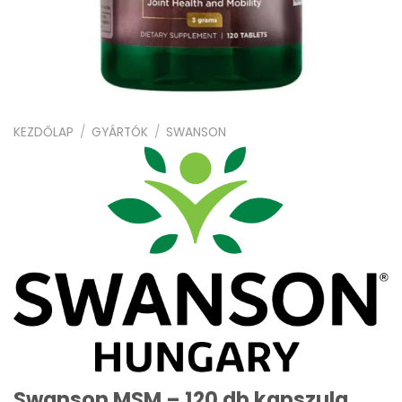
KEZDŐLAP
/
GYÁRTÓK
/
SWANSON
Swanson MSM – 120 db kapszula