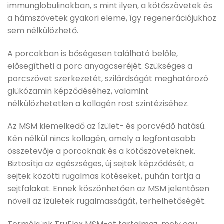
immunglobulinokban, s mint ilyen, a kötőszövetek és
a hámszövetek gyakori eleme, így regenerációjukhoz
sem nélkülözhető.
A porcokban is bőségesen található belőle,
elősegítheti a porc anyagcseréjét. Szükséges a
porcszövet szerkezetét, szilárdságát meghatározó
glükózamin képződéséhez, valamint
nélkülözhetetlen a kollagén rost szintéziséhez.
Az MSM kiemelkedő az ízület- és porcvédő hatású.
Kén nélkül nincs kollagén, amely a legfontosabb
összetevője a porcoknak és a kötőszöveteknek.
Biztosítja az egészséges, új sejtek képződését, a
sejtek közötti rugalmas kötéseket, puhán tartja a
sejtfalakat. Ennek köszönhetően az MSM jelentősen
növeli az ízületek rugalmasságát, terhelhetőségét.