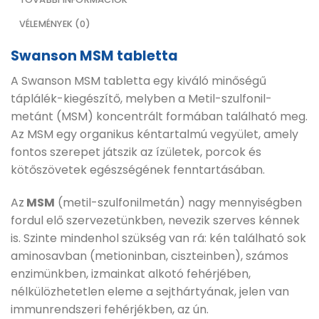
VÉLEMÉNYEK (0)
Swanson MSM tabletta
A Swanson MSM tabletta egy kiváló minőségű
táplálék-kiegészítő, melyben a Metil-szulfonil-
metánt (MSM) koncentrált formában található meg.
Az MSM egy organikus kéntartalmú vegyület, amely
fontos szerepet játszik az ízületek, porcok és
kötőszövetek egészségének fenntartásában.
Az
MSM
(metil-szulfonilmetán) nagy mennyiségben
fordul elő szervezetünkben, nevezik szerves kénnek
is. Szinte mindenhol szükség van rá: kén található sok
aminosavban (metioninban, ciszteinben), számos
enzimünkben, izmainkat alkotó fehérjében,
nélkülözhetetlen eleme a sejthártyának, jelen van
immunrendszeri fehérjékben, az ún.