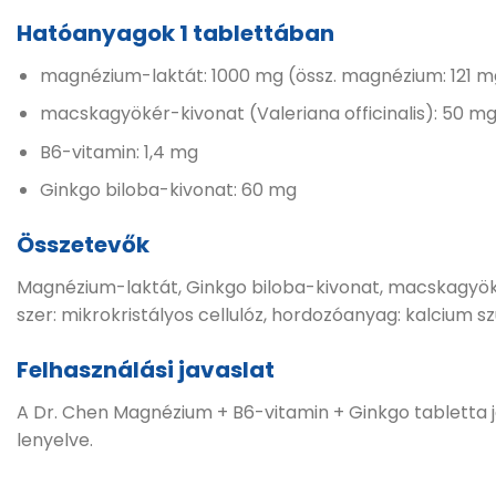
Hatóanyagok 1 tablettában
magnézium-laktát: 1000 mg (össz. magnézium: 121 m
macskagyökér-kivonat (Valeriana officinalis): 50 m
B6-vitamin: 1,4 mg
Ginkgo biloba-kivonat: 60 mg
Összetevők
Magnézium-laktát, Ginkgo biloba-kivonat, macskagyöké
szer: mikrokristályos cellulóz, hordozóanyag: kalcium szu
Felhasználási javaslat
A Dr. Chen Magnézium + B6-vitamin + Ginkgo tabletta ja
lenyelve.