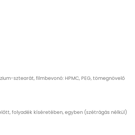
nézium-sztearát, filmbevonó: HPMC, PEG, tömegnövelő
előtt, folyadék kíséretében, egyben (szétrágás nélkül)