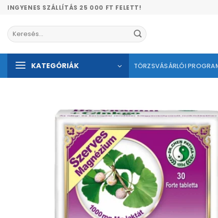
Skip
INGYENES SZÁLLÍTÁS 25 000 FT FELETT!
to
content
Keresés
a
következőre:
KATEGÓRIÁK
TÖRZSVÁSÁRLÓI PROGRA
Kíván