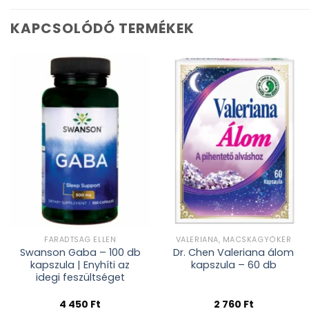
KAPCSOLÓDÓ TERMÉKEK
Kívánságlistához
Kívánságlistához
adás
adás
FÁRADTSÁG ELLEN
VALERIANA, MACSKAGYÖKÉR
Swanson Gaba – 100 db
Dr. Chen Valeriana álom
kapszula | Enyhíti az
kapszula – 60 db
idegi feszültséget
4 450
Ft
2 760
Ft