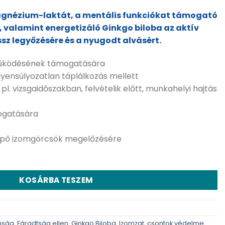
gnézium-laktát, a mentális funkciókat támogató
, valamint energetizáló Ginkgo biloba az aktív
sz legyőzésére és a nyugodt alvásért.
űködésének támogatására
yensúlyozatlan táplálkozás mellett
l. vizsgaidőszakban, felvételik előtt, munkahelyi hajtás
mogatására
lépő izomgörcsök megelőzésére
KOSÁRBA TESZEM
anság
,
Fáradtság ellen
,
Ginkgo Biloba
,
Izomzat, csontok védelme
,