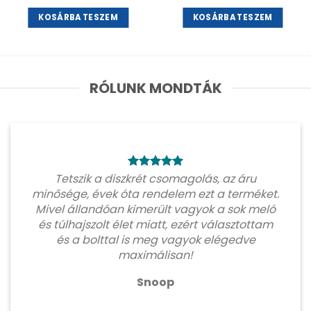
KOSÁRBA TESZEM
KOSÁRBA TESZEM
RÓLUNK MONDTÁK
Tetszik a diszkrét csomagolás, az áru
minősége, évek óta rendelem ezt a terméket.
Mivel állandóan kimerült vagyok a sok meló
és túlhajszolt élet miatt, ezért választottam
és a bolttal is meg vagyok elégedve
maximálisan!
Snoop