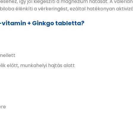
séhez, így jól kiegészíti a magnézium hatását. A valeri
iloba élénkíti a vérkeringést, ezáltal hatékonyan aktivizál
-vitamin + Ginkgo tabletta?
mellett
ik előtt, munkahelyi hajtás alatt
ére