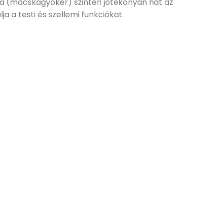
ána (macskagyökér) szintén jótékonyan hat az
ja a testi és szellemi funkciókat.