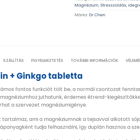
Magnézium
,
Stresszoldás, ideg
Márka:
Dr.Chen
SZÁLLÍTÁS
FIGYELMEZTETÉS
TOVÁBBI INFORMÁCIÓK
VÉLEMÉ
n + Ginkgo tabletta
ámos fontos funkciót tölt be, a normál csontozat fennt
k magnéziumhoz juthatunk, érdemes étrend-kiegészítőkkel
orhat a szervezet magnéziumigénye.
tartalmaz, ami a magnéziumnak a tejsavval alkotott sója
tápanyagként tudja felhasználni, így duplán hasznos a sz