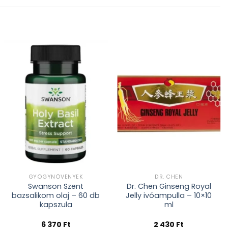
Kívánságlistához
Kívánságlistához
adás
adás
GYÓGYNÖVÉNYEK
DR. CHEN
Swanson Szent
Dr. Chen Ginseng Royal
bazsalikom olaj – 60 db
Jelly ivóampulla – 10×10
kapszula
ml
6 370
Ft
2 430
Ft