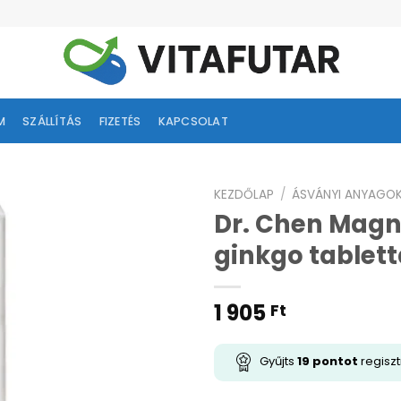
M
SZÁLLÍTÁS
FIZETÉS
KAPCSOLAT
KEZDŐLAP
/
ÁSVÁNYI ANYAGO
Dr. Chen Magn
ságlistához
ginkgo tablett
adás
1 905
Ft
Gyűjts
19
pontot
regiszt