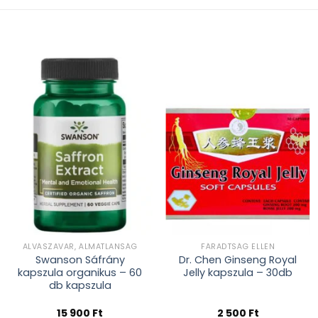
Kívánságlistához
Kívánságlistához
adás
adás
ALVÁSZAVAR, ÁLMATLANSÁG
FÁRADTSÁG ELLEN
Swanson Sáfrány
Dr. Chen Ginseng Royal
kapszula organikus – 60
Jelly kapszula – 30db
db kapszula
15 900
Ft
2 500
Ft