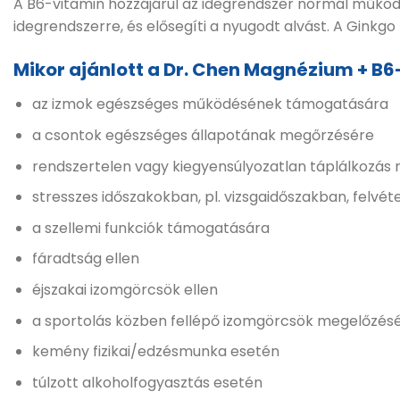
A B6-vitamin hozzájárul az idegrendszer normál működé
idegrendszerre, és elősegíti a nyugodt alvást. A Ginkgo b
Mikor ajánlott a Dr. Chen Magnézium + B6
az izmok egészséges működésének támogatására
a csontok egészséges állapotának megőrzésére
rendszertelen vagy kiegyensúlyozatlan táplálkozás 
stresszes időszakokban, pl. vizsgaidőszakban, felvétel
a szellemi funkciók támogatására
fáradtság ellen
éjszakai izomgörcsök ellen
a sportolás közben fellépő izomgörcsök megelőzés
kemény fizikai/edzésmunka esetén
túlzott alkoholfogyasztás esetén