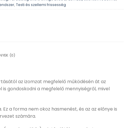
rendszer
,
Testi és szellemi frissesség
NYEK (0)
artásától az izomzat megfelelő működésén át az
 is gondoskodni a megfelelő mennyiségről, mivel
. Ez a forma nem okoz hasmenést, és az az előnye is
ervezet számára.