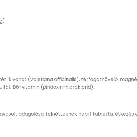
g)
g
r-kivonat (Valeriana officinalis), térfogatnövelő: mag
lfát, B6-vitamin (piridoxin-hidroklorid).
vasolt adagolása: felnőtteknek napi 1 tabletta, étkezés 