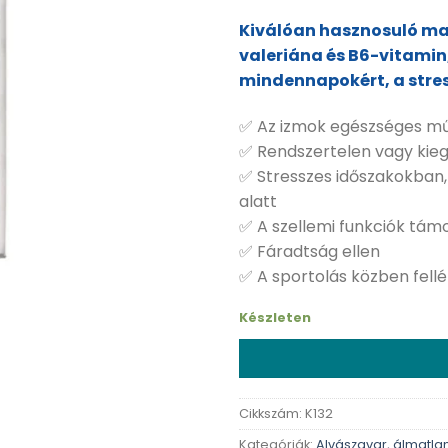
Kiválóan hasznosuló ma
valeriána és B6-vitamin
mindennapokért, a stres
✅ Az izmok egészséges m
✅ Rendszertelen vagy kieg
✅ Stresszes időszakokban, p
alatt
✅ A szellemi funkciók tá
✅ Fáradtság ellen
✅ A sportolás közben fel
Készleten
Cikkszám:
K132
Kategóriák:
Alvászavar, álmatl