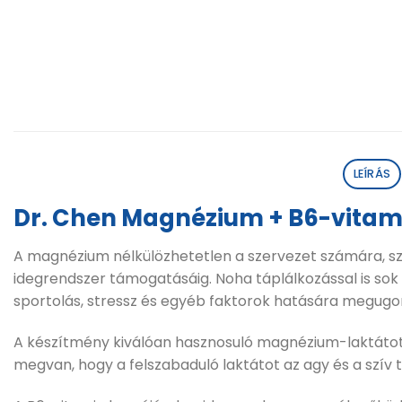
LEÍRÁS
Dr. Chen Magnézium + B6-vitami
A magnézium nélkülözhetetlen a szervezet számára, sz
idegrendszer támogatásáig. Noha táplálkozással is so
sportolás, stressz és egyéb faktorok hatására megug
A készítmény kiválóan hasznosuló magnézium-laktátot 
megvan, hogy a felszabaduló laktátot az agy és a szív 