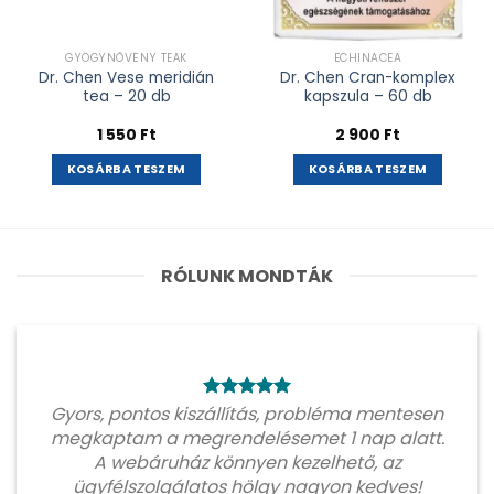
GYÓGYNÖVÉNY TEÁK
ECHINACEA
Dr. Chen Vese meridián
Dr. Chen Cran-komplex
tea – 20 db
kapszula – 60 db
1 550
Ft
2 900
Ft
KOSÁRBA TESZEM
KOSÁRBA TESZEM
RÓLUNK MONDTÁK
Gyors, pontos kiszállítás, probléma mentesen
megkaptam a megrendelésemet 1 nap alatt.
A webáruház könnyen kezelhető, az
ügyfélszolgálatos hölgy nagyon kedves!