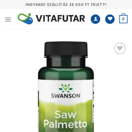
Skip
INGYENES SZÁLLÍTÁS 25 000 FT FELETT!
to
content
0
Kívánságlistához
adás