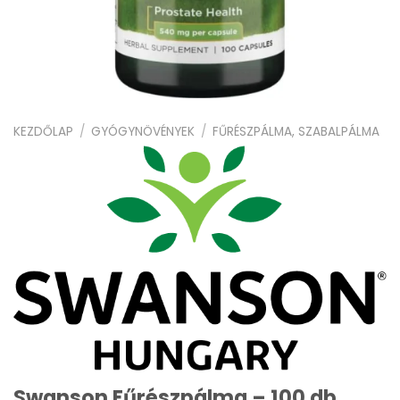
KEZDŐLAP
/
GYÓGYNÖVÉNYEK
/
FŰRÉSZPÁLMA, SZABALPÁLMA
Swanson Fűrészpálma – 100 db