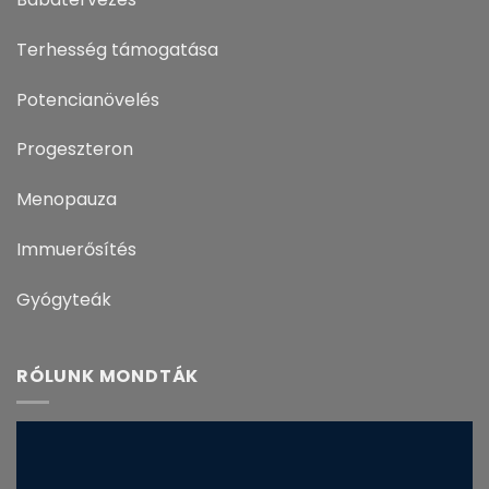
Terhesség támogatása
Potencianövelés
Progeszteron
Menopauza
Immuerősítés
Gyógyteák
RÓLUNK MONDTÁK