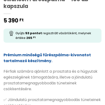
kapszula
5 390
Ft
Gyűjts
53
pontot
regisztrált vásárlóként, melynek
értéke
265
Ft
Prémium minőségű fűrészpálma-kivonatot
tartalmazó készítmény.
Férfiak számára ajánlott a prosztata és a húgyutak
egészségének támogatására, illetve a jóindulatú
prosztatamegnagyobbodás tüneteinek
csökkentésére.
✅ Jóindulatú prosztatamegnagyobbodás tüneteinek