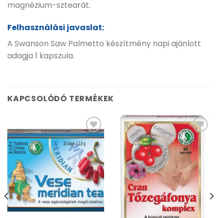
magnézium-sztearát.
Felhasználási javaslat:
A Swanson Saw Palmetto készítmény napi ajánlott
adagja 1 kapszula.
KAPCSOLÓDÓ TERMÉKEK
Kívánságlistához
Kívánságlistához
adás
adás