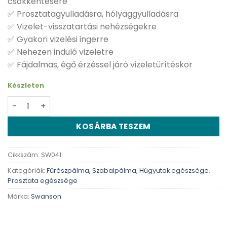
csökkentésére
✅ Prosztatagyulladásra, hólyaggyulladásra
✅ Vizelet-visszatartási nehézségekre
✅ Gyakori vizelési ingerre
✅ Nehezen induló vizeletre
✅ Fájdalmas, égő érzéssel járó vizeletürítéskor
Készleten
Swanson Fűrészpálma - 100 db kapszula mennyiség
KOSÁRBA TESZEM
Cikkszám:
SW041
Kategóriák:
Fűrészpálma, Szabalpálma
,
Húgyutak egészsége
,
Prosztata egészsége
Márka:
Swanson