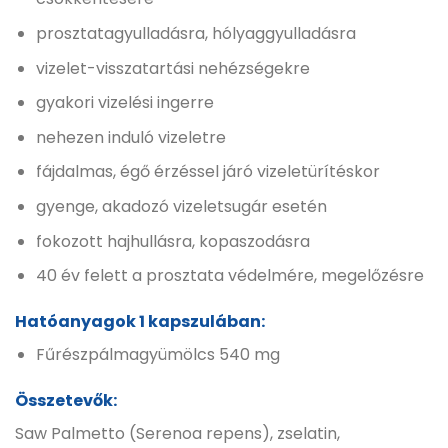
prosztatagyulladásra, hólyaggyulladásra
vizelet-visszatartási nehézségekre
gyakori vizelési ingerre
nehezen induló vizeletre
fájdalmas, égő érzéssel járó vizeletürítéskor
gyenge, akadozó vizeletsugár esetén
fokozott hajhullásra, kopaszodásra
40 év felett a prosztata védelmére, megelőzésre
Hatóanyagok 1 kapszulában:
Fűrészpálmagyümölcs 540 mg
Összetevők:
Saw Palmetto (Serenoa repens), zselatin,