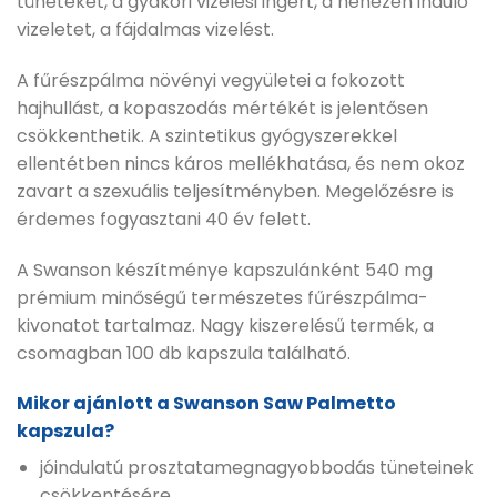
tüneteket, a gyakori vizelési ingert, a nehezen induló
vizeletet, a fájdalmas vizelést.
A fűrészpálma növényi vegyületei a fokozott
hajhullást, a kopaszodás mértékét is jelentősen
csökkenthetik. A szintetikus gyógyszerekkel
ellentétben nincs káros mellékhatása, és nem okoz
zavart a szexuális teljesítményben. Megelőzésre is
érdemes fogyasztani 40 év felett.
A Swanson készítménye kapszulánként 540 mg
prémium minőségű természetes fűrészpálma-
kivonatot tartalmaz. Nagy kiszerelésű termék, a
csomagban 100 db kapszula található.
Mikor ajánlott a Swanson Saw Palmetto
kapszula?
jóindulatú prosztatamegnagyobbodás tüneteinek
csökkentésére