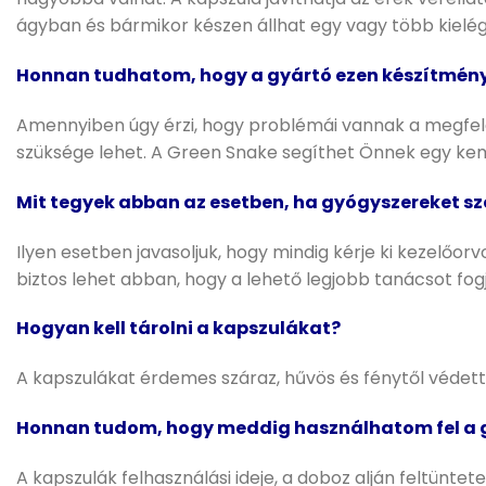
ágyban és bármikor készen állhat egy vagy több kielég
Honnan tudhatom, hogy a gyártó ezen készítmén
Amennyiben úgy érzi, hogy problémái vannak a megfelel
szüksége lehet. A Green Snake segíthet Önnek egy ke
Mit tegyek abban az esetben, ha gyógyszereket s
Ilyen esetben javasoljuk, hogy mindig kérje ki kezelő
biztos lehet abban, hogy a lehető legjobb tanácsot fog
Hogyan kell tárolni a kapszulákat?
A kapszulákat érdemes száraz, hűvös és fénytől védett 
Honnan tudom, hogy meddig használhatom fel a g
A kapszulák felhasználási ideje, a doboz alján feltüntet