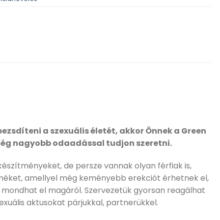
zsdíteni a szexuális életét, akkor Önnek a Green
még nagyobb odaadással tudjon szeretni.
készítményeket, de persze vannak olyan férfiak is,
rméket, amellyel még keményebb erekciót érhetnek el,
fi mondhat el magáról. Szervezetük gyorsan reagálhat
zexuális aktusokat párjukkal, partnerükkel.