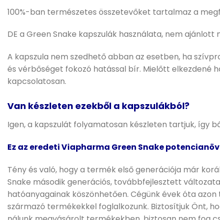
100%-ban természetes összetevőket tartalmaz a megfelel
DE a Green Snake kapszulák használata, nem ajánlott 
A kapszula nem szedhető abban az esetben, ha szívpro
és vérbőséget fokozó hatással bír. Mielőtt elkezdené h
kapcsolatosan.
Van készleten ezekből a kapszulákból?
Igen, a kapszulát folyamatosan készleten tartjuk, így 
Ez az eredeti Viapharma Green Snake potencianöv
Tény és való, hogy a termék első generációja már korá
Snake második generációs, továbbfejlesztett változat
hatóanyagainak köszönhetően. Cégünk évek óta azon te
származó termékekkel foglalkozunk. Biztosítjuk Önt, h
nálunk megvásárolt termékekben, biztosan nem fog csa