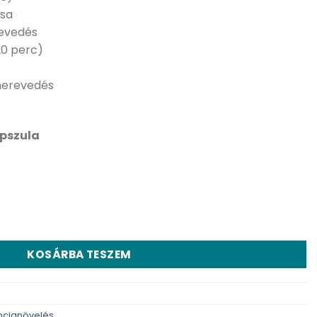
ása
revedés
20 perc)
merevedés
apszula
la mennyiség
KOSÁRBA TESZEM
ncianövelés