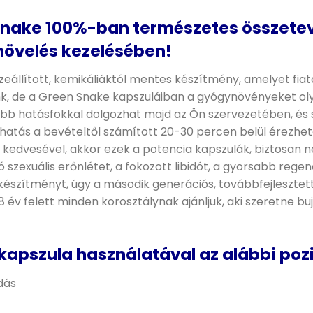
 Snake 100%-ban természetes összete
övelés kezelésében!
llított, kemikáliáktól mentes készítmény, amelyet fiatal 
unk, de a Green Snake kapszuláiban a gyógynövényeket 
b hatásfokkal dolgozhat majd az Ön szervezetében, és se
tás a bevételtől számított 20-30 percen belül érezhető l
ik kedvesével, akkor ezek a potencia kapszulák, biztosa
ó szexuális erőnlétet, a fokozott libidót, a gyorsabb re
észítményt, úgy a második generációs, továbbfejlesztet
 év felett minden korosztálynak ajánljuk, aki szeretne b
kapszula használatával az alábbi pozi
dás