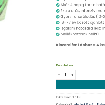
Akár 4 napig tart a hat
Extra erős, intenzív me
Gyors renerálódás (10-
18-77 év között ajánlott
Izgalom hatására lesz 
Mellékhatások nélkül
Kiszerelés: 1 doboz = 4 k
Készleten
Green Snake - 4 db kapszu
Cikkszám:
GREEN
Kategóriák:
Alkalmi
,
Egyéb
,
Pote