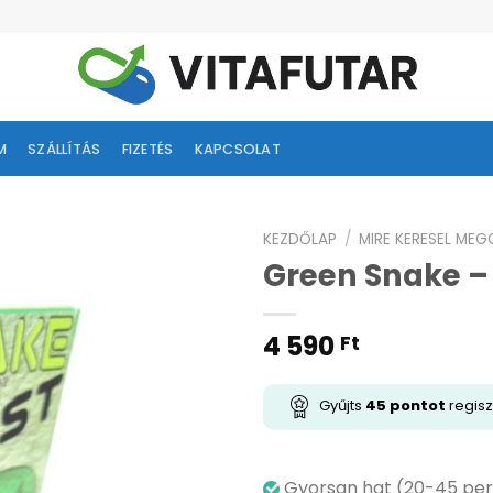
M
SZÁLLÍTÁS
FIZETÉS
KAPCSOLAT
KEZDŐLAP
/
MIRE KERESEL ME
Green Snake –
ságlistához
adás
4 590
Ft
Gyűjts
45
pontot
regisz
Gyorsan hat (20-45 pe