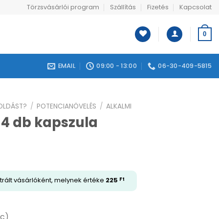
Törzsvásárlói program
Szállítás
Fizetés
Kapcsolat
0
EMAIL
09:00 - 13:00
06-30-409-5815
GOLDÁST?
/
POTENCIANÖVELÉS
/
ALKALMI
 4 db kapszula
trált vásárlóként, melynek értéke
225
Ft
rc)