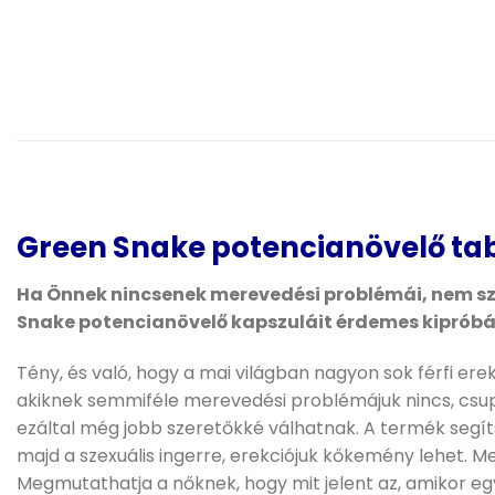
Green Snake potencianövelő tab
Ha Önnek nincsenek merevedési problémái, nem sze
Snake potencianövelő kapszuláit érdemes kipróbál
Tény, és való, hogy a mai világban nagyon sok férfi er
akiknek semmiféle merevedési problémájuk nincs, csup
ezáltal még jobb szeretőkké válhatnak. A termék segít
majd a szexuális ingerre, erekciójuk kőkemény lehet. Men
Megmutathatja a nőknek, hogy mit jelent az, amikor egy 