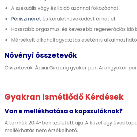
A szexuális vágy és libidó azonnal fokozódhat
Péniszméret
és kerületnövekedést érhet el
Hosszabb orgazmus, és kevesebb regenerációs idő is
Mérsékelt alkoholfogyasztás esetén is alkalmazható
Növényi összetevők
Összetevők: Ázsiai Ginzeng gyökér por, Arangyökér por, 
Gyakran Ismétlődő Kérdések
Van e mellékhatása a kapszuláknak?
A termék 2014-ben született újjá. A közel egy éves tapa
mellékhatás nem érzékelhető.