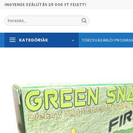
Skip
INGYENES SZÁLLÍTÁS 25 000 FT FELETT!
to
content
Keresés
a
következőre:
KATEGÓRIÁK
TÖRZSVÁSÁRLÓI PROGRA
Kíván