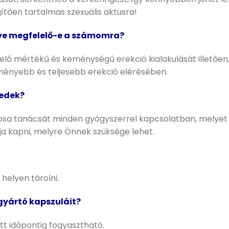
ítően tartalmas szexuális aktusra!
ye megfelelő-e a számomra?
ő mértékű és keménységű erekció kialakulását illetően, 
ményebb és teljesebb erekció elérésében.
zedek?
orvosa tanácsát minden gyógyszerrel kapcsolatban, melyet
ja kapni, melyre Önnek szüksége lehet.
helyen tárolni.
yártó kapszuláit?
ett időpontig fogyasztható.