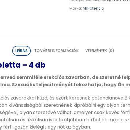
Márka:
MrPotencia
LEÍRÁS
TOVÁBBI INFORMÁCIÓK
VÉLEMÉNYEK (0)
letta – 4 db
nved semmiféle erekciós zavarban, de szeretné felpe
nia. Szexuális teljesítményét fokozhatja, hogy Ön 
ekciós zavarokkal küzd, és ezért keresnek potencianövelő 
án kíváncsiságból szeretnének kipróbálni egy olyan te
ségével, olyan szeretővé válhat, amelyet csak kevés fér
tálisan és fizikálisan is sokkal jobban bírhatják majd a s
férfi igazán kielégít egy nőt az ágyban.