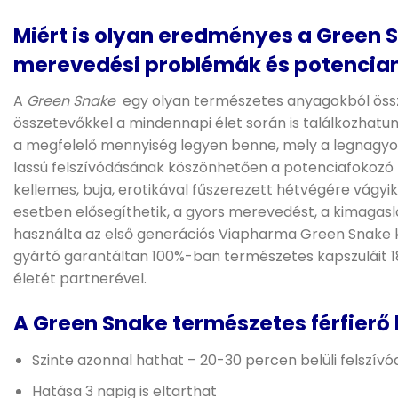
Miért is olyan eredményes a Green
merevedési problémák és potencian
A
Green Snake
egy olyan természetes anyagokból összeá
összetevőkkel a mindennapi élet során is találkozhat
a megfelelő mennyiség legyen benne, mely a legnagyob
lassú felszívódásának köszönhetően a potenciafokozó ha
kellemes, buja, erotikával fűszerezett hétvégére vágy
esetben elősegíthetik, a gyors merevedést, a kimagasl
használta az első generációs Viapharma Green Snake k
gyártó garantáltan 100%-ban természetes kapszuláit 18
életét partnerével.
A Green Snake természetes férfierő 
Szinte azonnal hathat – 20-30 percen belüli felszívó
Hatása 3 napig is eltarthat