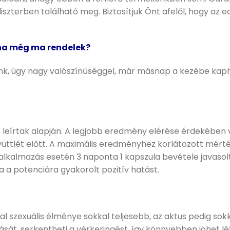
liszterben található meg. Biztosítjuk Önt afelől, hogy a
 ha még ma rendelek?
, úgy nagy valószínűséggel, már másnap a kezébe kaphat
n leírtak alapján. A legjobb eredmény elérése érdekében 
gyüttlét előtt. A maximális eredményhez korlátozott mért
kalmazás esetén 3 naponta 1 kapszula bevétele javasolt. 
a a potenciára gyakorolt pozitív hatást.
ltal szexuális élménye sokkal teljesebb, az aktus pedig so
tását, serkentheti a vérkeringést, így könnyebben jöhet l