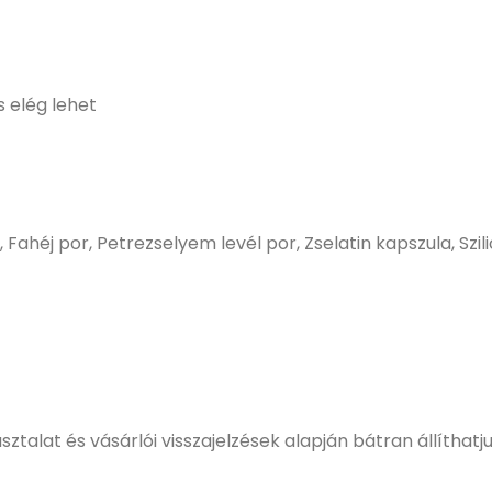
 elég lehet
Fahéj por, Petrezselyem levél por, Zselatin kapszula, Szi
sztalat és vásárlói visszajelzések alapján bátran állítha