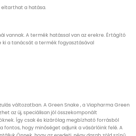
 eltarthat a hatása.
 vannak. A termék hatással van az erekre. Értágító
je ki a tanácsát a termék fogyasztásával
pszulás változatban. A Green Snake , a Viapharma Green
et az új, speciálisan jól összekomponált
knek. Így csak és kizárólag megbízható forrásból
 fontos, hogy minőséget adjunk a vásárlóink felé. A
áljuk Önnek, hogy az eredeti, négy darab zöld színű