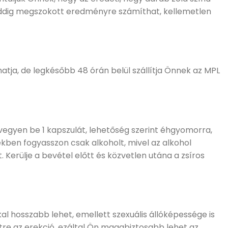
z eddig megszokott eredményre számíthat, kellemetlen
ja, de legkésőbb 48 órán belül szállítja Önnek az MPL
vegyen be 1 kapszulát, lehetőség szerint éhgyomorra,
ékben fogyasszon csak alkoholt, mivel az alkohol
Kerülje a bevétel előtt és közvetlen utána a zsíros
kkal hosszabb lehet, emellett szexuális állóképessége is
étre az erekció, ezáltal Ön magabiztosabb lehet az