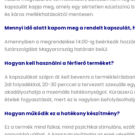
kapszulát kapja meg, amely egy sértetlen ezüstszínű b
és káros mellékhatásoktól mentesen.
Mennyi idő alatt kapom meg a rendelt kapszulát,
Amennyiben a megrendelése 14:00-ig beérkezik hozzánk
futárszolgálat Magyarország határain belül.
Hogyan kell használni a férfierő terméket?
A kapszulákat szájon át kell bevenni a termékleírásba
2dl folyadékkal, 20-30 perccel a tervezett szexuális e
akadályozhatja a maximális hatékonyságot. Kúraszerű al
ételek fogyasztását, mert ez is nagyban befolyásolhatj
Hogyan működik ez a hatékony készítmény?
Ez a termék mind fizikai, mind pszichikai stimuláns, ezá
nagyobbá válhat. A kapszula javíthatja az erek vérellá