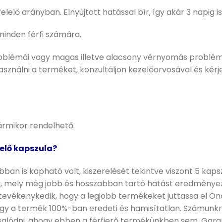
ő arányban. Elnyújtott hatással bír, így akár 3 napig is
minden férfi számára.
blémái vagy magas illetve alacsony vérnyomás problémái
asználni a terméket, konzultáljon kezelőorvosával és kér
bármikor rendelhető.
elő kapszula?
bban is kapható volt, kiszerelését tekintve viszont 5 ka
a, mely még jobb és hosszabban tartó hatást eredményezh
vékenykedik, hogy a legjobb termékeket juttassa el Önö
ogy a termék 100%-ban eredeti és hamisítatlan. Számunkra
lódni, ahogy ebben a férfierő termékünkben sem. Garant