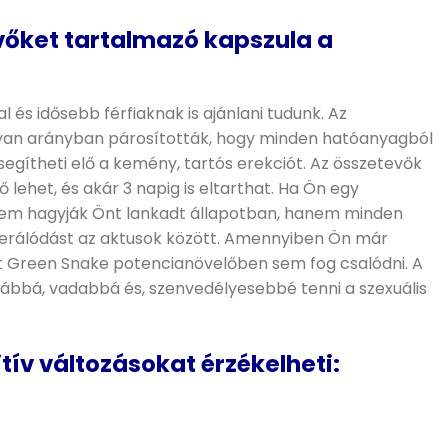
vőket tartalmazó kapszula a
és idősebb férfiaknak is ajánlani tudunk. Az
olyan arányban párosították, hogy minden hatóanyagból
gítheti elő a kemény, tartós erekciót. Az összetevők
ehet, és akár 3 napig is eltarthat. Ha Ön egy
n nem hagyják Önt lankadt állapotban, hanem minden
generálódást az aktusok között. Amennyiben Ön már
t Green Snake potencianövelőben sem fog csalódni. A
ujábbá, vadabbá és, szenvedélyesebbé tenni a szexuális
tív változásokat érzékelheti: