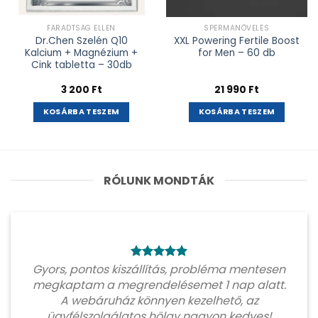
FÁRADTSÁG ELLEN
SPERMANÖVELÉS
Dr.Chen Szelén Q10
XXL Powering Fertile Boost
Kalcium + Magnézium +
for Men – 60 db
Cink tabletta – 30db
3 200
Ft
21 990
Ft
KOSÁRBA TESZEM
KOSÁRBA TESZEM
RÓLUNK MONDTÁK
Gyors, pontos kiszállítás, probléma mentesen
megkaptam a megrendelésemet 1 nap alatt.
A webáruház könnyen kezelhető, az
ügyfélszolgálatos hölgy nagyon kedves!