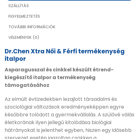
SZÁLLÍTÁS
FIGYELMEZTETÉS
TOVÁBBI INFORMÁCIÓK
VÉLEMÉNYEK (0)
Dr.Chen Xtra Női & Férfi termékenység
italpor
Asparagusszal és cinkkel készült étrend-
kiegészítő italpor a termékenység
támogatásához
Az elmúlt évtizedekben lezajlott társadalmi és
szociológiai változások eredményeképpen egyre
későbbre tolódott a gyermekvállalás. A szülővé válás
életkorának ilyen jellegű kitolódása biológiai
hátrányokat is jelenthet egyben, hiszen egy idősebb
szervezet esetén igazoltan csökken a