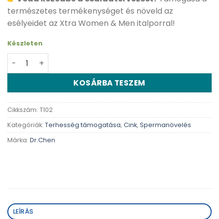
természetes termékenységet és növeld az
esélyeidet az Xtra Women & Men italporral!
Készleten
Dr.Chen Xtra Női & Férfi termékenység italpor mennyis
KOSÁRBA TESZEM
Cikkszám:
T102
Kategóriák:
Terhesség támogatása
,
Cink
,
Spermanövelés
Márka:
Dr.Chen
LEÍRÁS