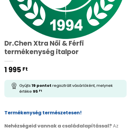
Dr.Chen Xtra Női & Férfi
termékenység italpor
1 995
Ft
Gyűjts
19
pontot
regisztrált vásárlóként, melynek
értéke
95
Ft
Termékenység természetesen!
Nehézségeid vannak a családalapítással?
Az