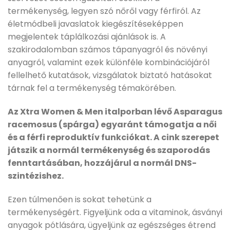
termékenység, legyen szó nőről vagy férfiról. Az
életmódbeli javaslatok kiegészítéseképpen
megjelentek táplálkozási ajánlások is. A
szakirodalomban számos tápanyagról és növényi
anyagról, valamint ezek különféle kombinációjáról
fellelhető kutatások, vizsgálatok biztató hatásokat
tárnak fel a termékenység témakörében.
Az Xtra Women & Men italporban lévő Asparagus
racemosus (spárga) egyaránt támogatja a női
és a férfi reproduktív funkciókat. A cink szerepet
játszik a normál termékenység és szaporodás
fenntartásában, hozzájárul a normál DNS-
szintézishez.
Ezen túlmenően is sokat tehetünk a
termékenységért. Figyeljünk oda a vitaminok, ásványi
anyagok pótlására, ügyeljünk az egészséges étrend