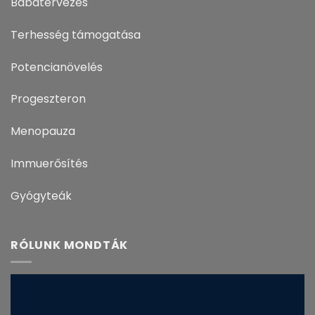
Babatervezés
Terhesség támogatása
Potencianövelés
Progeszteron
Menopauza
Immuerősítés
Gyógyteák
RÓLUNK MONDTÁK