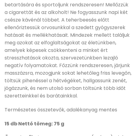
betartására és sportoljunk rendszeresen! Mellőzzük
a cigarettát és az alkoholt! Ne fogyasszunk napi két
csésze kávénál többet. A teherbeesés előtt
ellenőriztessük orvosunkkal a szedett gyógyszerek
hatásait és mellékhatásait. Mindezek mellett találjuk
meg azokat az elfoglaltságokat az életünkben,
amelyek képesek csökkenteni a minket ért
stresszhatások okozta, szervezetünkben lezajló
negatív folyamatokat. Főzzünk rendszeresen, járjunk
masszázsra, mozogjunk sokat lehetőleg friss levegőn,
töltsük pihenéssel a hétvégéket, hallgassunk zenét,
jógázzunk, és nem utolsó sorban töltsünk több időt
szeretteinkkel és barátainkkal.
Természetes összetevők, adalékanyag mentes
15 db Nettó tömeg: 75 g