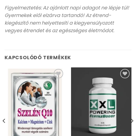
Figyelmeztetés: Az ajánlott napi adagot ne lépje túl!
Gyermekek elől elzárva tartandó! Az étrend-
kiegészítő nem helyettesíti a kiegyensúlyozott
vegyes étrendet és az egészséges életmódot.
KAPCSOLÓDÓ TERMÉKEK
Kívánságlistához
Kívánságlistához
adás
adás