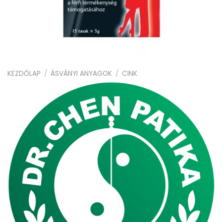
KEZDŐLAP
/
ÁSVÁNYI ANYAGOK
/
CINK