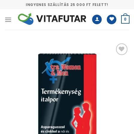
Skip
INGYENES SZÁLLÍTÁS 25 000 FT FELETT!
to
content
0
Kívánságlistához
adás