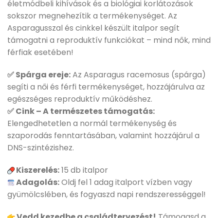
életmódbeli kihívások és a biológiai korlátozások
sokszor megnehezítik a termékenységet. Az
Asparagusszal és cinkkel készült italpor segít
támogatni a reproduktív funkciókat – mind nők, mind
férfiak esetében!
✅
Spárga ereje:
Az Asparagus racemosus (spárga)
segíti a női és férfi termékenységet, hozzájárulva az
egészséges reproduktív működéshez.
✅ Cink – A természetes támogatás:
Elengedhetetlen a normál termékenység és
szaporodás fenntartásában, valamint hozzájárul a
DNS-szintézishez.
Kiszerelés:
15 db italpor
Adagolás:
Oldj fel 1 adag italport vízben vagy
gyümölcslében, és fogyaszd napi rendszerességgel!
Vedd kezedbe a családtervezést!
Támogasd a