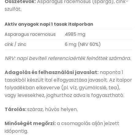
Összetevők:
Asparagus racemosus (spárga), cink-
szulfát.
Aktív anyagok napi 1 tasak italporban
Asparagus racemosus
4985 mg
cink / zinc
6 mg (NRV 60%)
NRV: napi beviteli referenciaérték felnőttek számára.
Adagolás és felhasználási javaslat:
naponta 1
tasakból készült ital elfogyasztása javasolt. Az italpor
folyadékban elkeverve (pl. víz, gyümölcslé, tea),
vagy levesekhez, joghurthoz adva is fogyasztható.
Tárolás:
száraz, hűvös helyen.
Minőségét megőrzi:
a csomagolás alján jelzett
időpontig.