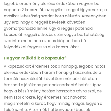
legjobb eredmény elérése érdekében vegyen be
naponta 2 kapszulát, az egyiket reggel éjgyomorra, a
másikat lehetőség szerint kora délután. Amennyiben
úgy érzi, hogy a reggeli bevételt követően
gyomorpanasza lenne, úgy a reggeli potencia
kapszulát reggeli étkezés után vegye be. Lehetőség
szerint minden nap azonos időpontban bő
folyadékkal fogyassza el a kapszulákat.
Hogyan működik a kapszula?
A kapszulákat érdemes több hónapig, legjobb hatás
elérése érdekében három hónapig használni, de a
termék használatát követően már pár hét után
érezheti a jótékony potenciaserkentő hatást. Igaz
hogy a készítmény hatása hosszabb távra szól, de
nem szól örökre. Így érdemes hat havonta
megismételni a kúrát, hogy mindig magas legyen a
libidó szintje. A termék hatóanyagai képesek