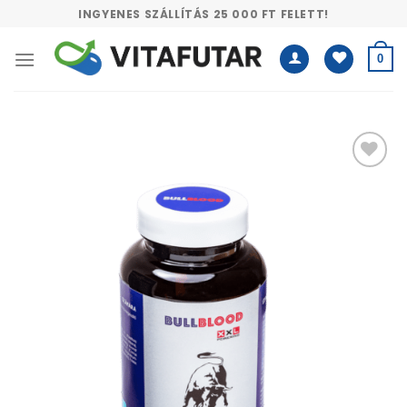
Skip
INGYENES SZÁLLÍTÁS 25 000 FT FELETT!
to
content
0
Kívánságlistához
adás