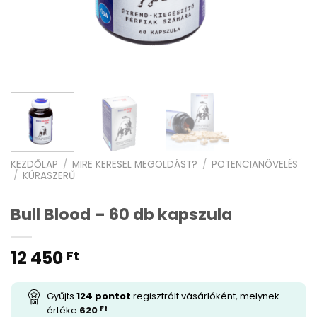
KEZDŐLAP
/
MIRE KERESEL MEGOLDÁST?
/
POTENCIANÖVELÉS
/
KÚRASZERŰ
Bull Blood – 60 db kapszula
12 450
Ft
Gyűjts
124
pontot
regisztrált vásárlóként, melynek
értéke
620
Ft