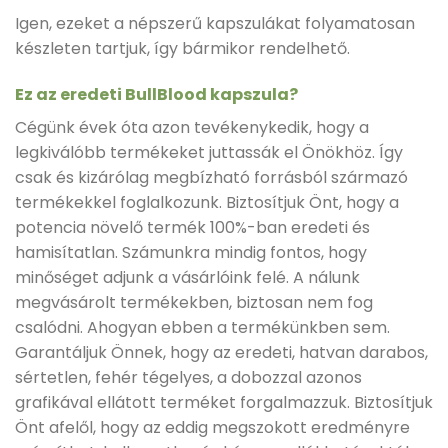
Igen, ezeket a népszerű kapszulákat folyamatosan
készleten tartjuk, így bármikor rendelhető.
Ez az eredeti BullBlood kapszula?
Cégünk évek óta azon tevékenykedik, hogy a
legkiválóbb termékeket juttassák el Önökhöz. Így
csak és kizárólag megbízható forrásból származó
termékekkel foglalkozunk. Biztosítjuk Önt, hogy a
potencia növelő termék 100%-ban eredeti és
hamisítatlan. Számunkra mindig fontos, hogy
minőséget adjunk a vásárlóink felé. A nálunk
megvásárolt termékekben, biztosan nem fog
csalódni. Ahogyan ebben a termékünkben sem.
Garantáljuk Önnek, hogy az eredeti, hatvan darabos,
sértetlen, fehér tégelyes, a dobozzal azonos
grafikával ellátott terméket forgalmazzuk. Biztosítjuk
Önt afelől, hogy az eddig megszokott eredményre