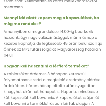
számíthat, kellemetlen és káros mellékhatásoktól
mentesen.
Mennyi idő alatt kapom meg a kapszulákat, ha
még ma rendelek?
Amennyiben a megrendelése 14:00-ig beérkezik
hozzánk, úgy nagy valószínűséggel, már másnap a
kezébe kaphatja, de legkésőbb 48 órán belül szállítja
Önnek az MPL futárszolgálat Magyarország határain
belül.
Hogyan kell használni a férfierő terméket?
A tablettákat érdemes 3 hónapon keresztül
folyamatosan szedni a megfelelő eredmény elérése
érdekében. Három hónap eltelte után nyugodtan
kihagyhat akár hat hónapot is. Naponta mindössze
két kapszulát kell bevennie. A kapszulákat szájon át
kell bevenni a termékleírásban leírtak alapján. A