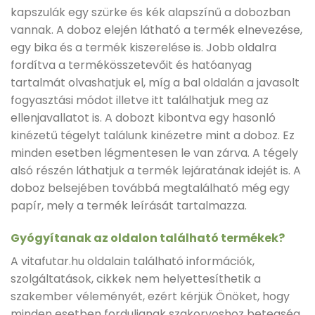
kapszulák egy szürke és kék alapszínű a dobozban
vannak. A doboz elején látható a termék elnevezése,
egy bika és a termék kiszerelése is. Jobb oldalra
fordítva a termékösszetevőit és hatóanyag
tartalmát olvashatjuk el, míg a bal oldalán a javasolt
fogyasztási módot illetve itt találhatjuk meg az
ellenjavallatot is. A dobozt kibontva egy hasonló
kinézetű tégelyt találunk kinézetre mint a doboz. Ez
minden esetben légmentesen le van zárva. A tégely
alsó részén láthatjuk a termék lejáratának idejét is. A
doboz belsejében továbbá megtalálható még egy
papír, mely a termék leírását tartalmazza.
Gyógyítanak az oldalon található termékek?
A vitafutar.hu oldalain található információk,
szolgáltatások, cikkek nem helyettesíthetik a
szakember véleményét, ezért kérjük Önöket, hogy
minden esetben forduljanak szakorvoshoz betegség