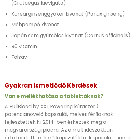
(Crataegus laevigata)
Koreai ginzenggyökér kivonat (Panax ginseng)
Méhpempő kivonat
Japán som gyümölcs kivonat (Cornus officinalis)
B6 vitamin
Folsav
Gyakran Ismétlődő Kérdések
Van e mellékhatása a tablettáknak?
A BullBlood by XXL Powering kúraszerű
potencianövelő kapszulái, melyet férfiaknak
fejlesztettek ki, 2014-ben érkeztek meg a
magyarországi piacra. Az elmúlt időszakban
értékesített férfierő kapszulákkal kapcsolatosan a