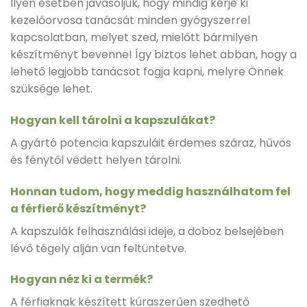
Ilyen esetben javasoljuk, hogy mindig kérje ki
kezelőorvosa tanácsát minden gyógyszerrel
kapcsolatban, melyet szed, mielőtt bármilyen
készítményt bevenne! Így biztos lehet abban, hogy a
lehető legjobb tanácsot fogja kapni, melyre Önnek
szüksége lehet.
Hogyan kell tárolni a kapszulákat?
A gyártó potencia kapszuláit érdemes száraz, hűvös
és fénytől védett helyen tárolni.
Honnan tudom, hogy meddig használhatom fel
a férfierő készítményt?
A kapszulák felhasználási ideje, a doboz belsejében
lévő tégely alján van feltüntetve.
Hogyan néz ki a termék?
A férfiaknak készített kúraszerűen szedhető