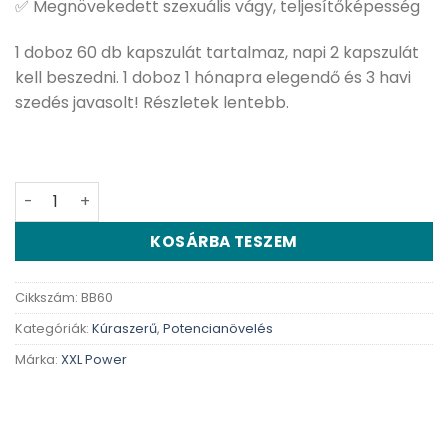
✅ Megnövekedett szexuális vágy, teljesítőképesség
1 doboz 60 db kapszulát tartalmaz, napi 2 kapszulát
kell beszedni. 1 doboz 1 hónapra elegendő és 3 havi
szedés javasolt! Részletek lentebb.
Bull Blood - 60 db kapszula mennyiség
KOSÁRBA TESZEM
Cikkszám:
BB60
Kategóriák:
Kúraszerű
,
Potencianövelés
Márka:
XXL Power