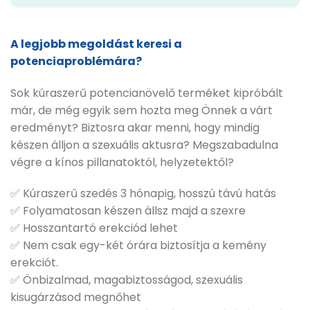
A legjobb megoldást keresi a
potenciaproblémára?
Sok kúraszerű potencianövelő terméket kipróbált
már, de még egyik sem hozta meg Önnek a várt
eredményt? Biztosra akar menni, hogy mindig
készen álljon a szexuális aktusra? Megszabadulna
végre a kínos pillanatoktól, helyzetektől?
✅ Kúraszerű szedés 3 hónapig, hosszú távú hatás
✅ Folyamatosan készen állsz majd a szexre
✅ Hosszantartó erekciód lehet
✅ Nem csak egy-két órára biztosítja a kemény
erekciót.
✅ Önbizalmad, magabiztosságod, szexuális
kisugárzásod megnőhet