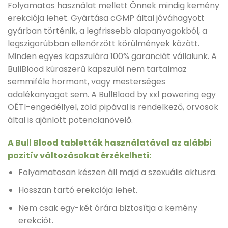
Folyamatos használat mellett Önnek mindig kemény
erekciója lehet. Gyártása cGMP által jóváhagyott
gyárban történik, a legfrissebb alapanyagokból, a
legszigorúbban ellenőrzött körülmények között.
Minden egyes kapszulára 100% garanciát vállalunk. A
BullBlood kúraszerű kapszulái nem tartalmaz
semmiféle hormont, vagy mesterséges
adalékanyagot sem. A BullBlood by xxl powering egy
OÉTI-engedéllyel, zöld pipával is rendelkező, orvosok
által is ajánlott potencianövelő.
A Bull Blood tabletták használatával az alábbi
pozitív változásokat érzékelheti:
Folyamatosan készen áll majd a szexuális aktusra.
Hosszan tartó erekciója lehet.
Nem csak egy-két órára biztosítja a kemény
erekciót.