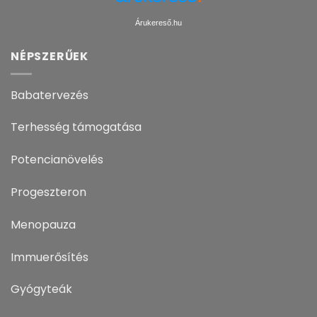
Árukereső.hu
NÉPSZERŰEK
Babatervezés
Terhesség támogatása
Potencianövelés
Progeszteron
Menopauza
Immuerősítés
Gyógyteák