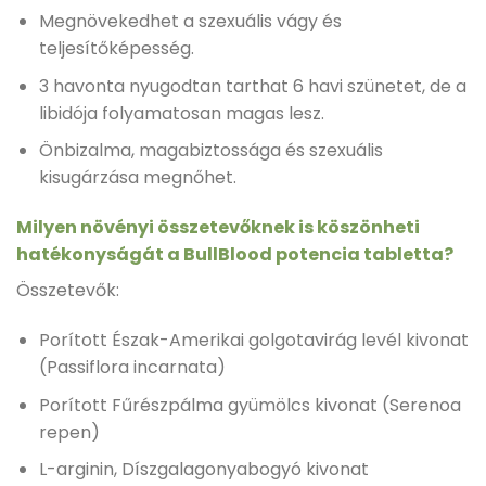
Megnövekedhet a szexuális vágy és
teljesítőképesség.
3 havonta nyugodtan tarthat 6 havi szünetet, de a
libidója folyamatosan magas lesz.
Önbizalma, magabiztossága és szexuális
kisugárzása megnőhet.
Milyen növényi összetevőknek is köszönheti
hatékonyságát a BullBlood potencia tabletta?
Összetevők:
Porított Észak-Amerikai golgotavirág levél kivonat
(Passiflora incarnata)
Porított Fűrészpálma gyümölcs kivonat (Serenoa
repen)
L-arginin, Díszgalagonyabogyó kivonat