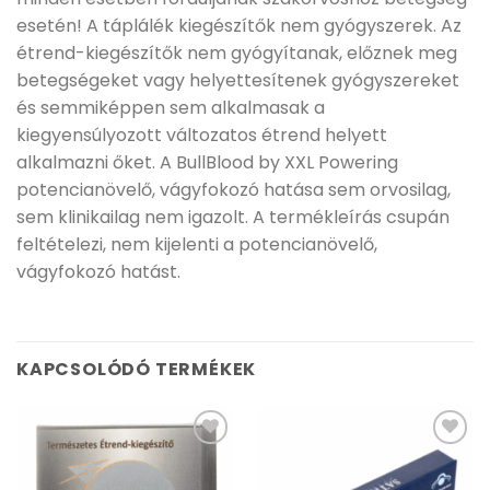
esetén! A táplálék kiegészítők nem gyógyszerek. Az
étrend-kiegészítők nem gyógyítanak, előznek meg
betegségeket vagy helyettesítenek gyógyszereket
és semmiképpen sem alkalmasak a
kiegyensúlyozott változatos étrend helyett
alkalmazni őket. A BullBlood by XXL Powering
potencianövelő, vágyfokozó hatása sem orvosilag,
sem klinikailag nem igazolt. A termékleírás csupán
feltételezi, nem kijelenti a potencianövelő,
vágyfokozó hatást.
KAPCSOLÓDÓ TERMÉKEK
Kívánságlistához
Kívánságlistához
adás
adás