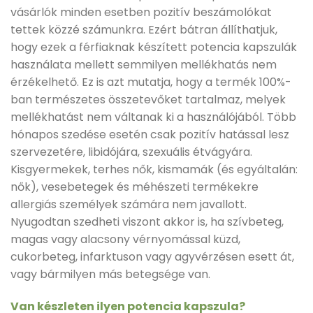
vásárlók minden esetben pozitív beszámolókat
tettek közzé számunkra. Ezért bátran állíthatjuk,
hogy ezek a férfiaknak készített potencia kapszulák
használata mellett semmilyen mellékhatás nem
érzékelhető. Ez is azt mutatja, hogy a termék 100%-
ban természetes összetevőket tartalmaz, melyek
mellékhatást nem váltanak ki a használójából. Több
hónapos szedése esetén csak pozitív hatással lesz
szervezetére, libidójára, szexuális étvágyára.
Kisgyermekek, terhes nők, kismamák (és egyáltalán:
nők), vesebetegek és méhészeti termékekre
allergiás személyek számára nem javallott.
Nyugodtan szedheti viszont akkor is, ha szívbeteg,
magas vagy alacsony vérnyomással küzd,
cukorbeteg, infarktuson vagy agyvérzésen esett át,
vagy bármilyen más betegsége van.
Van készleten ilyen potencia kapszula?