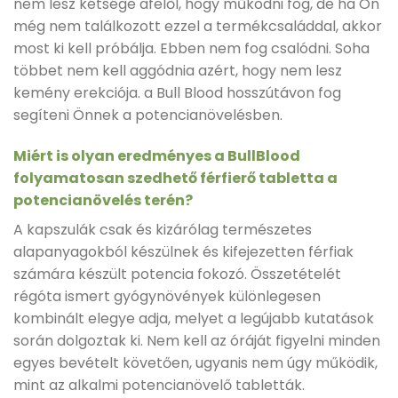
nem lesz kétsége afelől, hogy működni fog, de ha Ön
még nem találkozott ezzel a termékcsaláddal, akkor
most ki kell próbálja. Ebben nem fog csalódni. Soha
többet nem kell aggódnia azért, hogy nem lesz
kemény erekciója. a Bull Blood hosszútávon fog
segíteni Önnek a potencianövelésben.
Miért is olyan eredményes a BullBlood
folyamatosan szedhető férfierő tabletta a
potencianövelés terén?
A kapszulák csak és kizárólag természetes
alapanyagokból készülnek és kifejezetten férfiak
számára készült potencia fokozó. Összetételét
régóta ismert gyógynövények különlegesen
kombinált elegye adja, melyet a legújabb kutatások
során dolgoztak ki. Nem kell az óráját figyelni minden
egyes bevételt követően, ugyanis nem úgy működik,
mint az alkalmi potencianövelő tabletták.