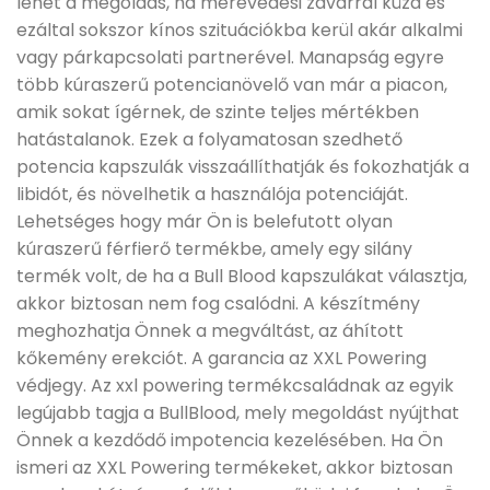
lehet a megoldás, ha merevedési zavarral küzd és
ezáltal sokszor kínos szituációkba kerül akár alkalmi
vagy párkapcsolati partnerével. Manapság egyre
több kúraszerű potencianövelő van már a piacon,
amik sokat ígérnek, de szinte teljes mértékben
hatástalanok. Ezek a folyamatosan szedhető
potencia kapszulák visszaállíthatják és fokozhatják a
libidót, és növelhetik a használója potenciáját.
Lehetséges hogy már Ön is belefutott olyan
kúraszerű férfierő termékbe, amely egy silány
termék volt, de ha a Bull Blood kapszulákat választja,
akkor biztosan nem fog csalódni. A készítmény
meghozhatja Önnek a megváltást, az áhított
kőkemény erekciót. A garancia az XXL Powering
védjegy. Az xxl powering termékcsaládnak az egyik
legújabb tagja a BullBlood, mely megoldást nyújthat
Önnek a kezdődő impotencia kezelésében. Ha Ön
ismeri az XXL Powering termékeket, akkor biztosan