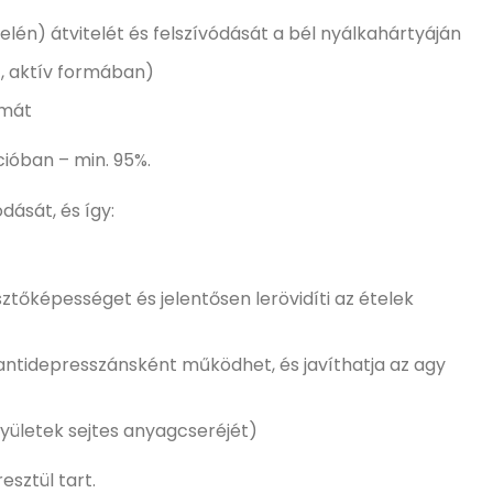
lén) átvitelét és felszívódását a bél nyálkahártyáján
t, aktív formában)
amát
cióban – min. 95%.
dását, és így:
ztőképességet és jelentősen lerövidíti az ételek
 antidepresszánsként működhet, és javíthatja az agy
gyületek sejtes anyagcseréjét)
esztül tart.