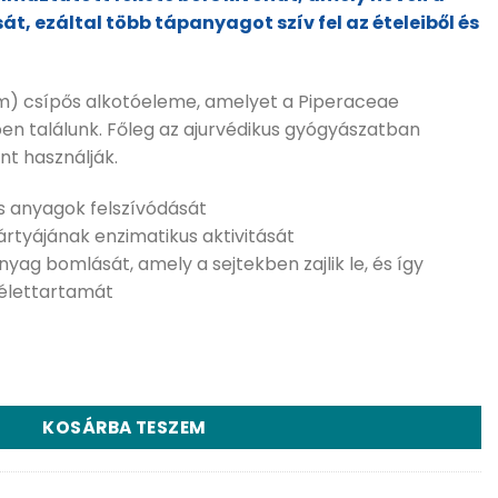
, ezáltal több tápanyagot szív fel az ételeiből és
um) csípős alkotóeleme, amelyet a Piperaceae
n találunk. Főleg az ajurvédikus gyógyászatban
nt használják.
s anyagok felszívódását
rtyájának enzimatikus aktivitását
ag bomlását, amely a sejtekben zajlik le, és így
 élettartamát
 kapszula mennyiség
KOSÁRBA TESZEM