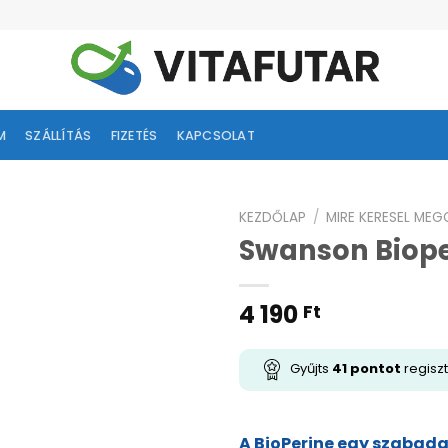
M
SZÁLLÍTÁS
FIZETÉS
KAPCSOLAT
KEZDŐLAP
/
MIRE KERESEL ME
Swanson Biope
ságlistához
adás
4 190
Ft
Gyűjts
41
pontot
regiszt
A BioPerine egy szabada