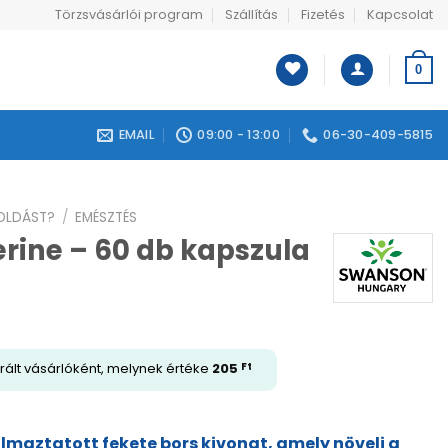
Törzsvásárlói program
Szállítás
Fizetés
Kapcsolat
0
EMAIL
09:00 - 13:00
06-30-409-5815
GOLDÁST?
/
EMÉSZTÉS
rine – 60 db kapszula
rált vásárlóként, melynek értéke
205
Ft
lmaztatott fekete bors kivonat, amely növeli a