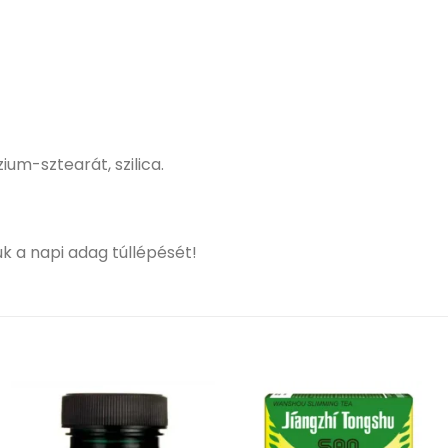
ium-sztearát, szilica.
k a napi adag túllépését!
Kívánságlistához
Kívánságlistához