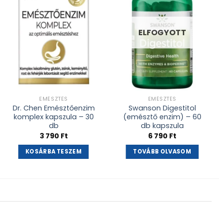
adás
adás
ELFOGYOTT
EMÉSZTÉS
EMÉSZTÉS
Dr. Chen Emésztőenzim
Swanson Digestitol
komplex kapszula – 30
(emésztő enzim) – 60
db
db kapszula
3 790
Ft
6 790
Ft
KOSÁRBA TESZEM
TOVÁBB OLVASOM