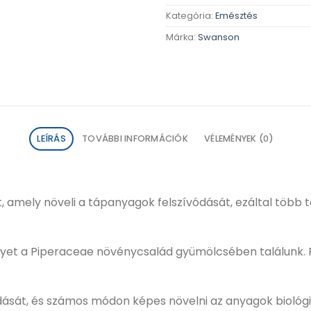
Kategória:
Emésztés
Márka:
Swanson
LEÍRÁS
TOVÁBBI INFORMÁCIÓK
VÉLEMÉNYEK (0)
 amely növeli a tápanyagok felszívódását, ezáltal több tá
lyet a Piperaceae növénycsalád gyümölcsében találunk. 
dását, és számos módon képes növelni az anyagok biológia