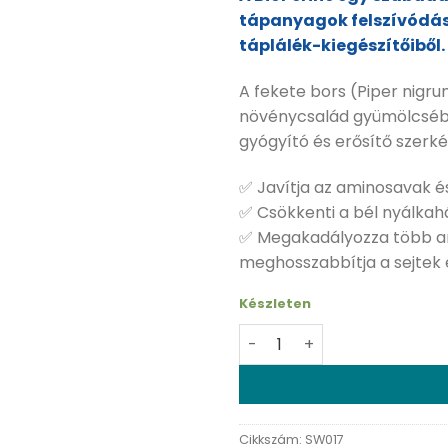
tápanyagok felszívódását
táplálék-kiegészítőiből.
A fekete bors (Piper nigr
növénycsalád gyümölcsébe
gyógyító és erősítő szerké
✅ Javítja az aminosavak é
✅ Csökkenti a bél nyálkahá
✅ Megakadályozza több any
meghosszabbítja a sejtek
Készleten
Swanson Bioperine - 60 db
Cikkszám:
SW017