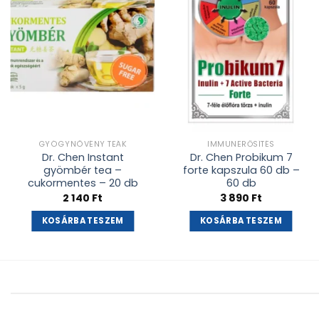
adás
adás
GYÓGYNÖVÉNY TEÁK
IMMUNERŐSÍTÉS
Dr. Chen Instant
Dr. Chen Probikum 7
gyömbér tea –
forte kapszula 60 db –
cukormentes – 20 db
60 db
2 140
Ft
3 890
Ft
KOSÁRBA TESZEM
KOSÁRBA TESZEM