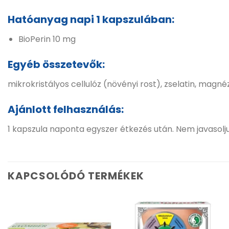
Hatóanyag napi 1 kapszulában:
BioPerin 10 mg
Egyéb összetevők:
mikrokristályos cellulóz (növényi rost), zselatin, magnéz
Ajánlott felhasználás:
1 kapszula naponta egyszer étkezés után. Nem javasolju
KAPCSOLÓDÓ TERMÉKEK
Kívánságlistához
Kívánságlistához