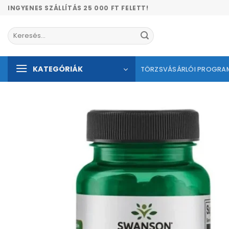
Skip
INGYENES SZÁLLÍTÁS 25 000 FT FELETT!
to
content
Keresés
a
következőre:
KATEGÓRIÁK
TÖRZSVÁSÁRLÓI PROGRA
Kíván