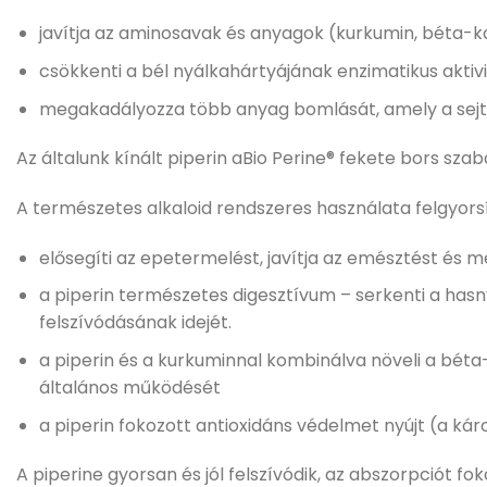
javítja az aminosavak és anyagok (kurkumin, béta-ka
csökkenti a bél nyálkahártyájának enzimatikus aktiv
megakadályozza több anyag bomlását, amely a sejtek
Az általunk kínált piperin aBio Perine® fekete bors sz
A természetes alkaloid rendszeres használata felgyorsít
elősegíti az epetermelést, javítja az emésztést és me
a piperin természetes digesztívum – serkenti a hasny
felszívódásának idejét.
a piperin és a kurkuminnal kombinálva növeli a béta
általános működését
a piperin fokozott antioxidáns védelmet nyújt (a ká
A piperine gyorsan és jól felszívódik, az abszorpciót foko