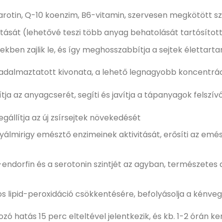
rotin, Q-10 koenzim, B6-vitamin, szervesen megkötött sze
itását (lehetővé teszi több anyag behatolását tartósítot
ben zajlik le, és így meghosszabbítja a sejtek élettart
abadalmaztatott kivonata, a lehető legnagyobb koncentrá
ja az anyagcserét, segíti és javítja a tápanyagok felszívó
gállítja az új zsírsejtek növekedését
álmirigy emésztő enzimeinek aktivitását, erősíti az emés
-endorfin és a serotonin szintjét az agyban, természetes
ros lipid-peroxidáció csökkentésére, befolyásolja a kénve
zó hatás 15 perc elteltével jelentkezik, és kb. 1-2 órán ker