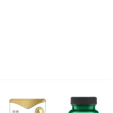
Kívánságlistához
Kívánságlistához