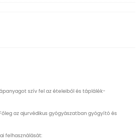
panyagot szív fel az ételeiből és táplálék-
Főleg az ajurvédikus gyógyászatban gyógyító és
i felhasználását: