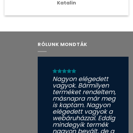
Katalin
RÓLUNK MONDTÁK
Nagyon elégedett
vagyok. Bármilyen
terméket rendeltem,
másnapra már meg
is kaptam. Nagyon
elégedett vagyok a
webáruházzal. Eddig
mindegyik termék
nagyon bevált, de a