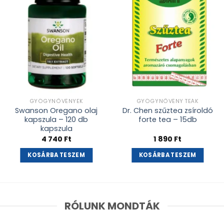
adás
adás
GYÓGYNÖVÉNYEK
GYÓGYNÖVÉNY TEÁK
Swanson Oregano olaj
Dr. Chen szűztea zsíroldó
kapszula – 120 db
forte tea – 15db
kapszula
4 740
Ft
1 890
Ft
KOSÁRBA TESZEM
KOSÁRBA TESZEM
RÓLUNK MONDTÁK