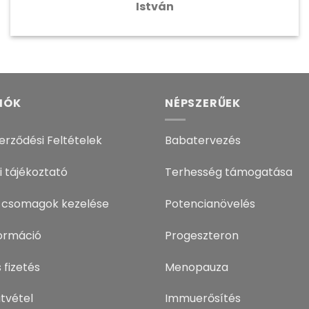
István
IÓK
NÉPSZERŰEK
erződési Feltételek
Babatervezés
i tájékoztató
Terhesség támogatása
 csomagok kezelése
Potencianövelés
nformáció
Progeszteron
 fizetés
Menopauza
tvétel
Immuerősítés