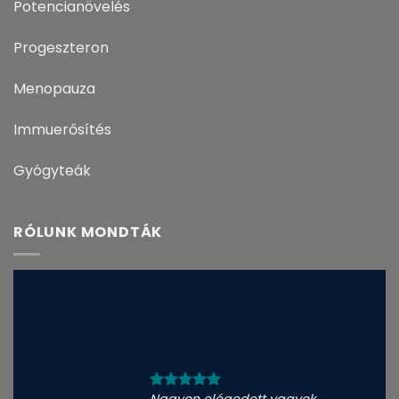
Potencianövelés
Progeszteron
Menopauza
Immuerősítés
Gyógyteák
RÓLUNK MONDTÁK
Nagyon elégedett vagyok.