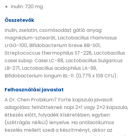
inulin: 720 mg
Összetevők
Inulin, zselatin, csomósodást gátló anyag:
magnézium-sztearát, Lactobacillus rhamnosus
LrGG-100, Bifidobacterium breve BB-S01,
Streptococcus thermophilus ST-228, Lactobacillus
casei subsp. Casei LC-88, Lactobacillus bulgaricus
LB-271, Lactobacillus acidophilus LA-99,
Bifidobacterium longum BL-11. (0,775 x 109 CFU).
Felhasználási javaslat
A Dr. Chen Probikum7 Forte kapszula javasolt
adagolása: felnőtteknek napi 2×1 vagy 2×2 kapszula,
étkezés előtt, folyadék kíséretében, egyben
(szétrágás nélkül) lenyelve. Ha antibiotikumos
kezelés mellett szedi a készítményt, akkor az