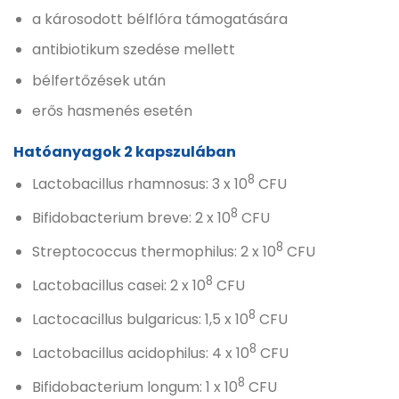
a károsodott bélflóra támogatására
antibiotikum szedése mellett
bélfertőzések után
erős hasmenés esetén
Hatóanyagok 2 kapszulában
8
Lactobacillus rhamnosus: 3 x 10
CFU
8
Bifidobacterium breve: 2 x 10
CFU
8
Streptococcus thermophilus: 2 x 10
CFU
8
Lactobacillus casei: 2 x 10
CFU
8
Lactocacillus bulgaricus: 1,5 x 10
CFU
8
Lactobacillus acidophilus: 4 x 10
CFU
8
Bifidobacterium longum: 1 x 10
CFU