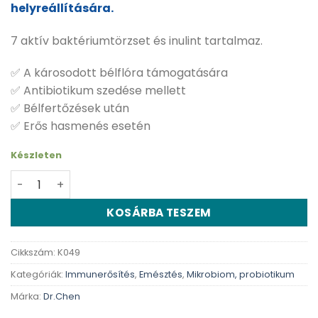
helyreállítására.
7 aktív baktériumtörzset és inulint tartalmaz.
✅ A károsodott bélflóra támogatására
✅ Antibiotikum szedése mellett
✅ Bélfertőzések után
✅ Erős hasmenés esetén
Készleten
Dr. Chen Probikum 7 forte kapszula 60 db - 60 db menny
KOSÁRBA TESZEM
Cikkszám:
K049
Kategóriák:
Immunerősítés
,
Emésztés
,
Mikrobiom, probiotikum
Márka:
Dr.Chen