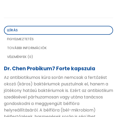
LEÍRÁS
FIGYELMEZTETÉS
TOVÁBBI INFORMÁCIÓK
VÉLEMÉNYEK (0)
Dr. Chen Probikum7 Forte kapszula
Az antibiotikumos kúra során nemcsak a fertőzést
okozó (káros) baktériumok pusztulnak el, hanem a
jótékony hatású baktériumok is. Ezért az antibiotikum
szedésével párhuzamosan vagy utána tanácsos
gondoskodni a meggyengült bélflóra
helyreállításáról. A bélflóra (bél-mikrobiom)
bélfertőzések, hasmenések során is sérülhet.