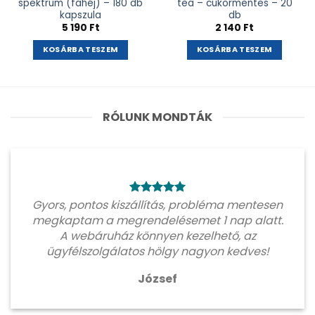
spektrum (fahéj) – 180 db
tea – cukormentes – 20
kapszula
db
5 190
Ft
2 140
Ft
KOSÁRBA TESZEM
KOSÁRBA TESZEM
RÓLUNK MONDTÁK
Gyors, pontos kiszállítás, probléma mentesen
megkaptam a megrendelésemet 1 nap alatt.
A webáruház könnyen kezelhető, az
ügyfélszolgálatos hölgy nagyon kedves!
József