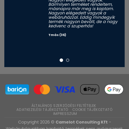
Bármilyen terméket rendeltem,
másnapra már meg is kaptam.
Nagyon elégedett vagyok a
webáruházzal. Eddig mindegyik
termék nagyon bevált, de a nagy
kedvenc a szuperhős!
Tmás (36)
ÁLTALÁNOS SZERZŐDÉSI FELTÉTELEK
ADATKEZELÉSI TÁJÉKOZTATÓ
COOKIE TÁJÉKOZTATÓ
IMPRESSZUM
Copyright 2026 ©
Camelot Consulting Kft
-
Webáruházunkban kapható termékek nem gyógyszerek,