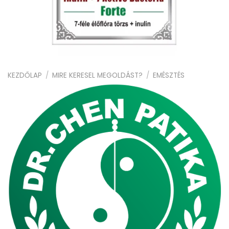
KEZDŐLAP
/
MIRE KERESEL MEGOLDÁST?
/
EMÉSZTÉS