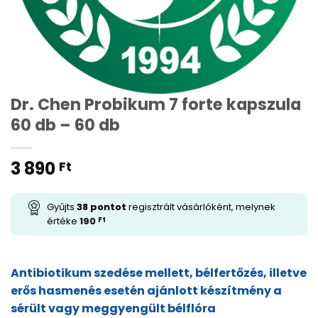
Dr. Chen Probikum 7 forte kapszula
60 db – 60 db
3 890
Ft
Gyűjts
38
pontot
regisztrált vásárlóként, melynek
értéke
190
Ft
Antibiotikum szedése mellett, bélfertőzés, illetve
erős hasmenés esetén ajánlott készítmény a
sérült vagy meggyengült bélflóra