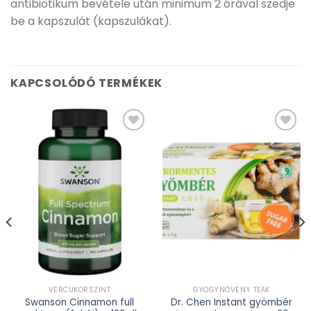
antibiotikum bevétele után minimum 2 órával szedje
be a kapszulát (kapszulákat).
KAPCSOLÓDÓ TERMÉKEK
Kívánságlistához
Kívánságlistához
adás
adás
VÉRCUKORSZINT
GYÓGYNÖVÉNY TEÁK
Swanson Cinnamon full
Dr. Chen Instant gyömbér