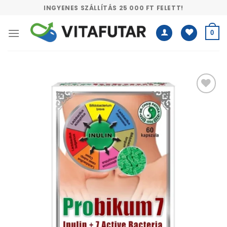
Skip
INGYENES SZÁLLÍTÁS 25 000 FT FELETT!
to
content
0
Kívánságlistához
adás