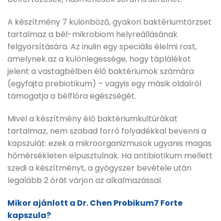
A készítmény 7 különböző, gyakori baktériumtörzset
tartalmaz a bél-mikrobiom helyreállásának
felgyorsítására. Az inulin egy speciális élelmi rost,
amelynek az a különlegessége, hogy táplálékot
jelent a vastagbélben élő baktériumok számára
(egyfajta prebiotikum) – vagyis egy másik oldalról
támogatja a bélflóra egészségét.
Mivel a készítmény élő baktériumkultúrákat
tartalmaz, nem szabad forró folyadékkal bevenni a
kapszulát: ezek a mikroorganizmusok ugyanis magas
hőmérsékleten elpusztulnak. Ha antibiotikum mellett
szedi a készítményt, a gyógyszer bevétele után
legalább 2 órát várjon az alkalmazással.
Mikor ajánlott a Dr. Chen Probikum7 Forte
kapszula?