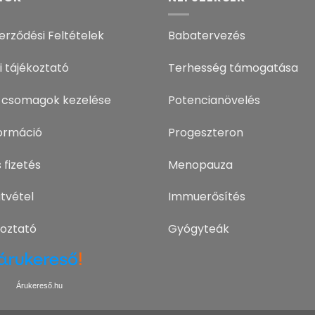
erződési Feltételek
Babatervezés
i tájékoztató
Terhesség támogatása
 csomagok kezelése
Potencianövelés
nformáció
Progeszteron
 fizetés
Menopauza
tvétel
Immuerősítés
koztató
Gyógyteák
Árukereső.hu