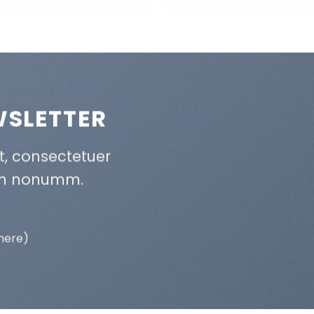
WSLETTER
t, consectetuer
iam nonumm.
 here)