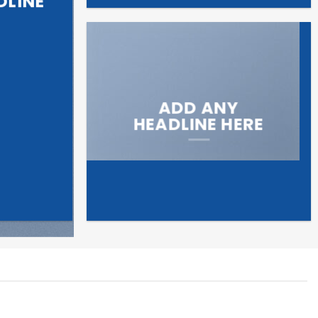
DLINE
ADD ANY
HEADLINE HERE