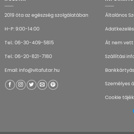
2019 óta az egészség szolgálatában
Általános Sz
H-P: 9:00-14:00
Adatkezelés
Tel.: 06-30-409-5815
Át nem vett
Tel.: 06-20-821-7180
Szállítási i
Email: info@vitafutar.hu
Bankkártyás
Személyes á
Cookie tájé