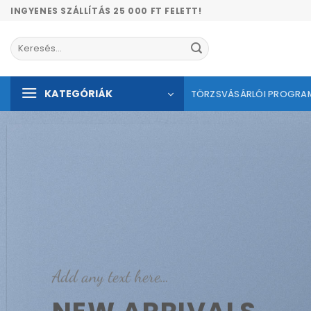
Skip
INGYENES SZÁLLÍTÁS 25 000 FT FELETT!
to
content
Keresés
a
következőre:
KATEGÓRIÁK
TÖRZSVÁSÁRLÓI PROGRA
Add any text here…