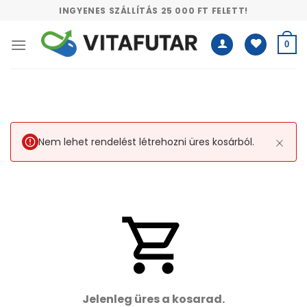
Skip
INGYENES SZÁLLÍTÁS 25 000 FT FELETT!
to
content
0
Nem lehet rendelést létrehozni üres kosárból.
Jelenleg üres a kosarad.