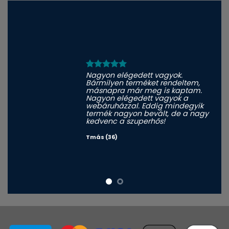
Nagyon elégedett vagyok.
Bármilyen terméket rendeltem,
másnapra már meg is kaptam.
Nagyon elégedett vagyok a
webáruházzal. Eddig mindegyik
termék nagyon bevált, de a nagy
kedvenc a szuperhős!
Tmás (36)