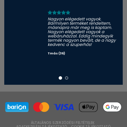
Nagyon elégedett vagyok.
Bármilyen terméket rendeltem,
másnapra már meg is kaptam.
Nagyon elégedett vagyok a
webáruházzal. Eddig mindegyik
termék nagyon bevált, de a nagy
kedvenc a szuperhős!
Tmás (36)
ÁLTALÁNOS SZERZŐDÉSI FELTÉTELEK
ADATKEZELÉSI TÁJÉKOZTATÓ
COOKIE TÁJÉKOZTATÓ