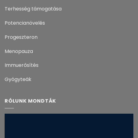
Terhesség támogatása
Potencianövelés
Progeszteron
Menopauza
Immuerősítés
Gyógyteák
RÓLUNK MONDTÁK