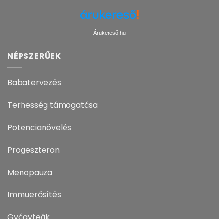
Árukereső.hu
NÉPSZERŰEK
Babatervezés
Terhesség támogatása
Potencianövelés
Progeszteron
Menopauza
Immuerősítés
Gyógyteák