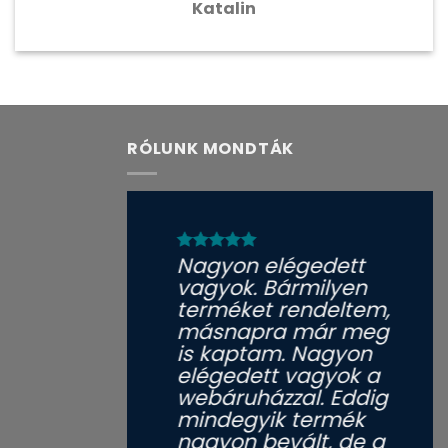
Katalin
RÓLUNK MONDTÁK
Nagyon elégedett
vagyok. Bármilyen
terméket rendeltem,
másnapra már meg
is kaptam. Nagyon
elégedett vagyok a
webáruházzal. Eddig
mindegyik termék
nagyon bevált, de a