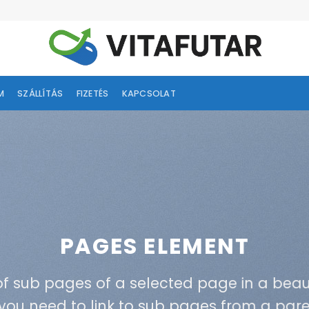
M
SZÁLLÍTÁS
FIZETÉS
KAPCSOLAT
PAGES ELEMENT
 of sub pages of a selected page in a beau
f you need to link to sub pages from a par