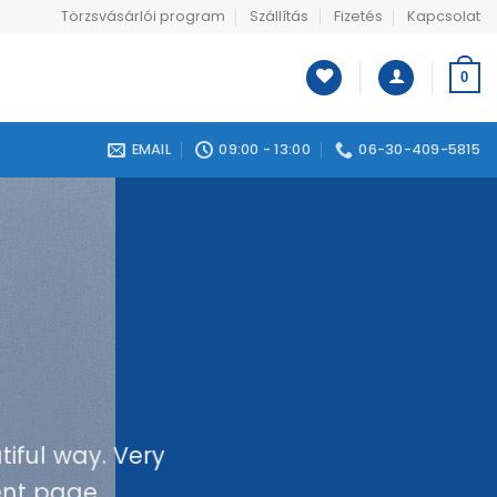
Törzsvásárlói program
Szállítás
Fizetés
Kapcsolat
0
EMAIL
09:00 - 13:00
06-30-409-5815
tiful way. Very
ent page.