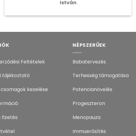
István
IÓK
NÉPSZERŰEK
erződési Feltételek
Babatervezés
i tájékoztató
Terhesség támogatása
 csomagok kezelése
Potencianövelés
nformáció
Progeszteron
 fizetés
Menopauza
tvétel
Immuerősítés