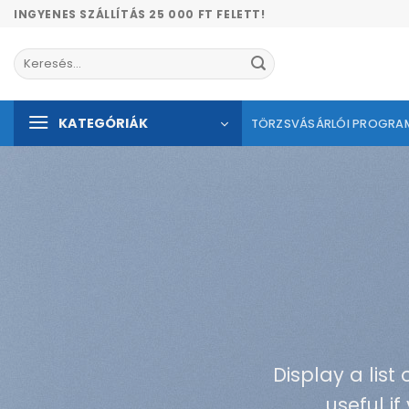
Skip
INGYENES SZÁLLÍTÁS 25 000 FT FELETT!
to
content
Keresés
a
következőre:
KATEGÓRIÁK
TÖRZSVÁSÁRLÓI PROGRA
Display a list
useful i