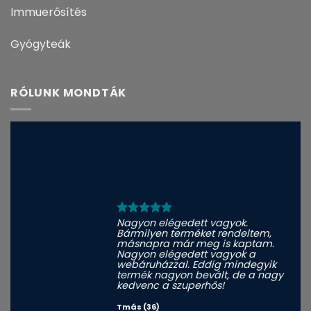
Immuerősítés
Gyógyteák
RÓLUNK MONDTÁK
Nagyon elégedett vagyok.
Bármilyen terméket rendeltem,
másnapra már meg is kaptam.
Nagyon elégedett vagyok a
webáruházzal. Eddig mindegyik
termék nagyon bevált, de a nagy
kedvenc a szuperhős!
Tmás (36)